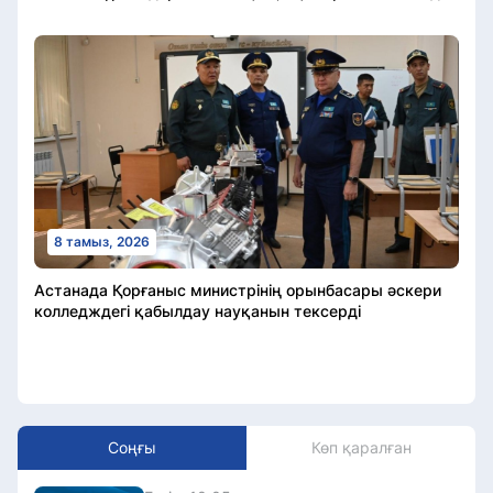
8 тамыз, 2026
Астанада Қорғаныс министрінің орынбасары әскери
колледждегі қабылдау науқанын тексерді
Соңғы
Көп қаралған