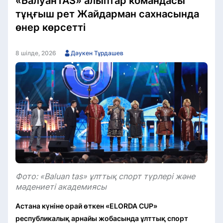
«БалуанTAS» алыптар командасы
тұңғыш рет Жайдарман сахнасында
өнер көрсетті
8 шілде, 2026
Дәукен Тұрдашев
Фото: «Baluan tas» ұлттық спорт түрлері және
мәдениеті академиясы
Астана күніне орай өткен «ELORDA CUP»
республикалық арнайы жобасында ұлттық спорт