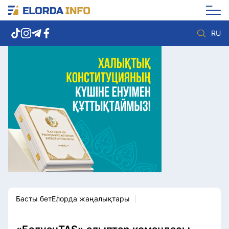
RU
Елорда жаңалықтары
Көзқарас
Саясат
Видео
Әлеумет
Әлем
Экономика
Жолдау
Спорт
Комплаенс қызметі
Мәдениет
Әдеп кодексі
Әртүрлі
Елге қызмет
Басты бет
Елорда жаңалықтары