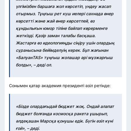
үлгімізбен баршаға жол көрсетіп, үндеу жасап
отырмыз. Тұңғыш рет күш иелері сахнада өнер
көрсетті және жай өнер көрсетпей, өз
құндылығын юмор тіліне байлап көрерменге
жеткізді. Қазір заман талабы басқаша.
Жастарға өз идеологияңды сіңіру үшін олардың
сұранысына бейімделуің керек. Бұл жағынан
«БалуанTAS» тұңғыш жолашар әрі мұзжарғыш
болды», – деді ол.
Сонымен қатар академия президенті әзіл ретінде:
«Бізде олардағыдай бюджет жоқ. Ондай алапат
бюджет болғанда космосқа ракета ұшырып,
әлдеқашан Марсқа қонушы едік. Бүгін әзіл күні
ғой», – деді.