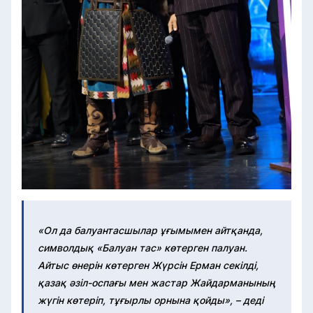
«Ол да балуантасшылар ұғымымен айтқанда,
символдық «Балуан тас» көтерген палуан.
Айтыс өнерін көтерген Жүрсін Ерман секілді,
қазақ әзіл-оспағы мен жастар Жайдарманының
жүгін көтеріп, тұғырлы орнына қойды», – деді