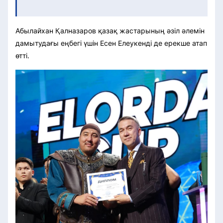
Абылайхан Қалназаров қазақ жастарының әзіл әлемін
дамытудағы еңбегі үшін Есен Елеукенді де ерекше атап
өтті.