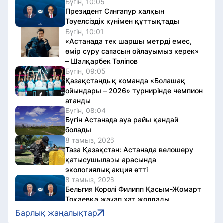
Бүгін, 10:05
Президент Сингапур халқын
Тәуелсіздік күнімен құттықтады
Бүгін, 10:01
«Астанада тек шаршы метрді емес,
өмір сүру сапасын ойлауымыз керек»
– Шалқарбек Тәліпов
Бүгін, 09:05
Қазақстандық команда «Болашақ
ойындары – 2026» турнирінде чемпион
атанды
Бүгін, 08:04
Бүгін Астанада ауа райы қандай
болады
8 тамыз, 2026
Таза Қазақстан: Астанада велошеру
қатысушылары арасында
экологиялық акция өтті
8 тамыз, 2026
Бельгия Королі Филипп Қасым-Жомарт
Тоқаевқа жауап хат жолдады
8 тамыз, 2026
Барлық жаңалықтар
Comic Con Astana 2026: екінші күні