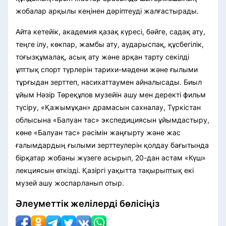
жобалар арқылы кеңінен дәріптеуді жалғастырады.
Айта кетейік, академия қазақ күресі, бәйге, садақ ату,
теңге ілу, көкпар, жамбы ату, аударыспақ, құсбегілік,
тоғызқұмалақ, асық ату және арқан тарту секілді
ұлттық спорт түрлерін тарихи-мәдени және ғылыми
тұрғыдан зерттеп, насихаттаумен айналысады. Биыл
ұйым Нәзір Төреқұлов музейін ашу мен деректі фильм
түсіру, «Қажымұқан» драмасын сахналау, Түркістан
облысына «Балуан тас» экспедициясын ұйымдастыру,
көне «Балуан тас» рәсімін жаңғырту және жас
ғалымдардың ғылыми зерттеулерін қолдау бағытында
бірқатар жобаны жүзеге асырып, 20-дан астам «Күш»
лекциясын өткізді. Қазіргі уақытта тақырыптық екі
музей ашу жоспарланып отыр.
Әлеуметтік желілерді бөлісіңіз