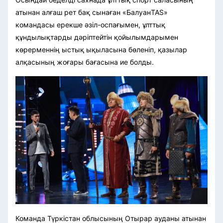
атынан алғаш рет бақ сынаған «БалуанTAS»
командасы ерекше әзіл-оспағымен, ұлттық
құндылықтарды дәріптейтін қойылымдарымен
көрерменнің ыстық ықыласына бөленіп, қазылар
алқасының жоғары бағасына ие болды.
Команда Түркістан облысының Отырар ауданы атынан