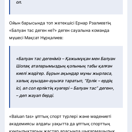
ол.
Ойын барысында топ жетекшісі Ернар Рзалиевтің
«Балуан тас деген не?» деген сауалына команда
мүшесі Мақсат Нұрқалиев:
«Балуан тас дегеніміз – Қажымұқан мен Балуан
Шолақ аталарымыздың қолының табы қалған
киелі жәдігер. Бұрын ақындар мұны жырласа,
халық ауыздан-ауызға таратып, “Ерлік – ердің
ісі, ал сол ерліктің куәгері – Балуан тас” деген»,
– деп жауап берді.
«Baluan tas» ұлттық спорт түрлері және мәдениеті
академиясы алдағы уақытта да ұлттық спорттың
құндылықтарын жастар арасында шығармашылық