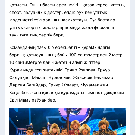
қатысты. Оның басты ерекшелігі – қазақ күресі, ұлттық
спорт, палуандық дәстүр, елдік рух пен ұлттық
мәдениетті әзіл арқылы насихаттауы. Бұл бастама
ұлттық спортты жастар арасында жаңа форматта
танытуға тың серпін берді.
Команданың тағы бір ерекшелігі – құрамындағы
барлық қатысушының бойы 190 сантиметрден 2 метр
10 сантиметрге дейін жететін алып жігіттер.
Құрамында топ жетекшісі Ернар Рзалиев, Ернұр
Садуақас, Мақсат Нұрқалиев, Жансерік Бекназар,
Дархан Бегайдар, Ернұр Жомарт, Мұхамеджан
Кеңесбек және қосалқы құрамдағы гимнаст-дзюдошы
Еділ Мамырайхан бар.