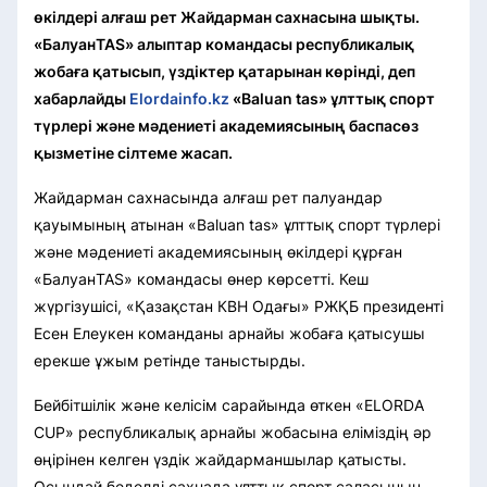
өкілдері алғаш рет Жайдарман сахнасына шықты.
«БалуанTAS» алыптар командасы республикалық
жобаға қатысып, үздіктер қатарынан көрінді, деп
хабарлайды
Elordainfo.kz
«Baluan tas» ұлттық спорт
түрлері және мәдениеті академиясының баспасөз
қызметіне сілтеме жасап.
Жайдарман сахнасында алғаш рет палуандар
қауымының атынан «Baluan tas» ұлттық спорт түрлері
және мәдениеті академиясының өкілдері құрған
«БалуанTAS» командасы өнер көрсетті. Кеш
жүргізушісі, «Қазақстан КВН Одағы» РЖҚБ президенті
Есен Елеукен команданы арнайы жобаға қатысушы
ерекше ұжым ретінде таныстырды.
Бейбітшілік және келісім сарайында өткен «ELORDA
CUP» республикалық арнайы жобасына еліміздің әр
өңірінен келген үздік жайдарманшылар қатысты.
Осындай беделді сахнада ұлттық спорт саласының