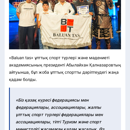
«Baluan tas» ұлттық спорт түрлері және мәдениеті
академиясының президенті Абылайхан Қалназаровтың
айтуынша, бұл жоба ұлттық спортты дәріптеудегі жаңа
қадам болды.
«Біз қазақ күресі федерациясы мен
федерациялары, ассоциациялары, жалпы
ұлттық спорт түрлері федерациялары мен
ассоциациялары, тіпті Туризм және спорт
министрлігі жасамаған қадам жасадық. Өз