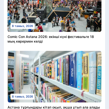
8 тамыз, 2026
Comic Con Astana 2026: екінші күні фестивальге 18
мың көрермен келді
8 тамыз, 2026
Астана тұрғындары кітап оқып, ақша ұтып ала алады