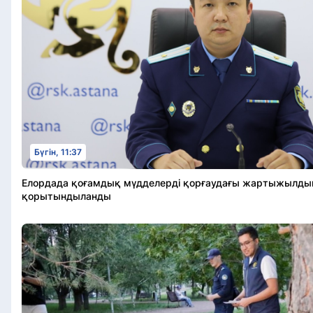
Бүгін, 11:37
Елордада қоғамдық мүдделерді қорғаудағы жартыжылды
қорытындыланды