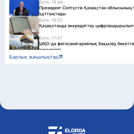
Бүгін, 18:44
Президент Солтүстік Қазақстан облысыны
құттықтады
Бүгін, 18:02
Қазақстанда аккредиттеу цифрландырылып
Бүгін, 17:47
ШҚО-да фитосанитариялық бақылау бекетт
тексерілді
Бүгін, 17:38
Барлық жаңалықтар
Елордада адам папилломасы вирусына қарс
жалғасуда
Бүгін, 17:27
Ұлытауда «Қызылорда – Жезқазған» жолын
жұмыстары жалғасуда
Бүгін, 17:16
Елімізде 12 өңірде 1 850 төсек-орынды қамт
орталықтарын салу жобасы іске асырылуда
Бүгін, 17:05
Қарулы күштерде Абай шығармаларын оқуд
басталды
Бүгін, 17:04
Соңғы жылдары азаматтардың сайлауға қаты