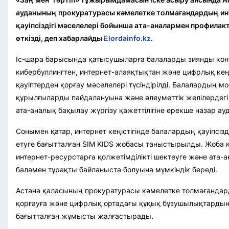
ауданының прокуратурасы кәмелетке толмағандардың ин
қауіпсіздігі мәселелері бойынша ата-аналармен профилак
өткізді, деп хабарлайды
Elordainfo.kz
.
Іс-шара барысында қатысушыларға балаларды зиянды конт
кибербуллингтен, интернет-алаяқтықтан және цифрлық кеңіс
қауіптерден қорғау мәселелері түсіндірілді. Балалардың мо
құрылғыларды пайдалануына және әлеуметтік желілердегі б
ата-аналық бақылау жүргізу қажеттілігіне ерекше назар а
Сонымен қатар, интернет кеңістігінде балалардың қауіпсіз
етуге бағытталған SIM KIDS жобасы таныстырылды. Жоба 
интернет-ресурстарға қолжетімділікті шектеуге және ата-
баламен тұрақты байланыста болуына мүмкіндік береді.
Астана қаласының прокуратурасы кәмелетке толмағанда
қорғауға және цифрлық ортадағы құқық бұзушылықтардың
бағытталған жұмысты жалғастырады.