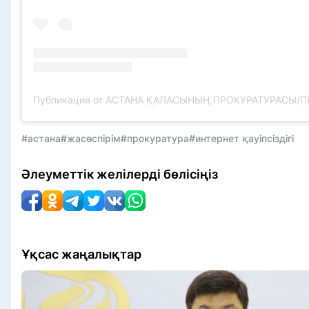
#астана
#жасөспірім
#прокуратура
#интернет қауіпсіздігі
Әлеуметтік желілерді бөлісіңіз
Ұқсас жаңалықтар