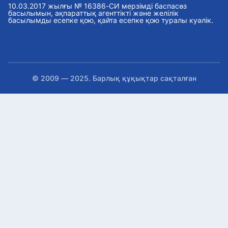
Бүгін, 15:48
10.03.2017 жылғы № 16386-СИ мерзімді баспасөз
басылымын, ақпараттық агенттікті және желілік
Qazaq Dream қысқаметражды фильмдер мен
басылымды есепке қою, қайта есепке қою туралы куәлік.
шығармашылық байқауы басталды
Бүгін, 15:37
Мектеп формасына қандай талап қойылады?
жауап берді
Бүгін, 15:19
Дакар-2026 жасөспірімдер Олимпиадасына 
© 2009 — 2025. Барлық құқықтар сақталған
сатылымы басталды
Бүгін, 15:03
Мемлекеттік білім беру гранттарының иеге
Бүгін, 14:48
Астанада демалыс күндері Алматы облысын
жәрмеңкесі өтеді
Бүгін, 14:31
Елімізде туризмді мемлекеттік қолдау тетікте
жатыр
Бүгін, 14:12
Биыл мемлекеттік қолдаумен түсірілген 6 ф
жол тартты
Бүгін, 13:53