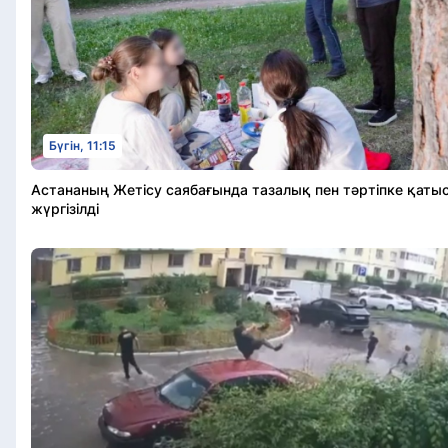
Бүгін, 11:15
Астананың Жетісу саябағында тазалық пен тәртіпке қаты
жүргізілді