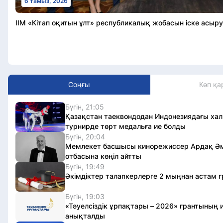
6 тамыз, 2026
ІІМ «Кітап оқитын ұлт» республикалық жобасын іске асыр
Соңғы
Көп қа
Бүгін, 21:05
Қазақстан таеквондодан Индонезиядағы ха
турнирде төрт медальға ие болды
Бүгін, 20:04
Мемлекет басшысы кинорежиссер Ардақ Ә
отбасына көңіл айтты
Бүгін, 19:49
Әкімдіктер талапкерлерге 2 мыңнан астам г
Бүгін, 19:03
«Тәуелсіздік ұрпақтары – 2026» грантының 
анықталды