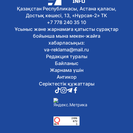
артты – сауалнама
Қазақстан Республикасы, Астана қаласы,
Бүгін, 16:59
Достық көшесі, 13, «Нұрсая-2» ТК
Орталық Азия елдері Сырдарияның су есебі
+7 778 240 35 10
автоматтандыру жобасын әзірлеуді мақұлд
Ұсыныс және жарнамаға қатысты сұрақтар
Бүгін, 16:54
Ерсайын Нағаспаев құрылыс саласының бірқ
бойынша мына мекен-жайға
мен маманын марапаттады
хабарласыңыз:
Бүгін, 16:43
va-reklama@mail.ru
Қазақстанда 589 дәрілік препараттың бағас
Редакция туралы
Байланыс
Бүгін, 16:32
Жарнама үшін
Жоғары аудиторлық палата жасырын сауалн
шақырады
Антикор
Бүгін, 16:21
Серіктестік құжаттары
Мемлекеттік грант иегерлері: астаналық тү
әсерлерімен бөлісті
Бүгін, 16:09
Қазақстандық ескекшілер Азия чемпионатын
медальмен аяқтады
Бүгін, 15:56
Құрылтай-2026: теледебаттан кейін партиял
қайта оралды