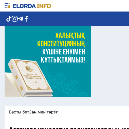
Елорда жаңалықтары
Көзқарас
Саясат
Видео
Әлеумет
Әлем
Экономика
Жолдау
Спорт
Комплаенс қызметі
Мәдениет
Әдеп кодексі
Әртүрлі
Елге қызмет
Басты бет
Заң мен тәртіп