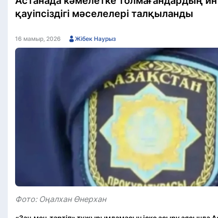
Астанада кәмелетке толмағандардың ин
қауіпсіздігі мәселелері талқыланды
16 мамыр, 2026
Жібек Наурыз
Фото: Оңалхан Өнерхан
«Заң мен тәртіп» тұжырымдамасын іске асыру аясында Ас