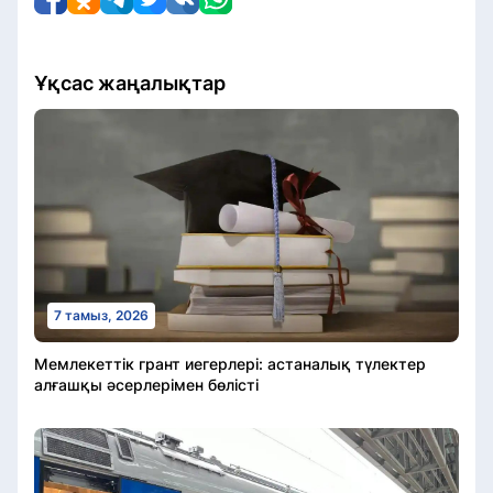
Ұқсас жаңалықтар
7 тамыз, 2026
Мемлекеттік грант иегерлері: астаналық түлектер
алғашқы әсерлерімен бөлісті