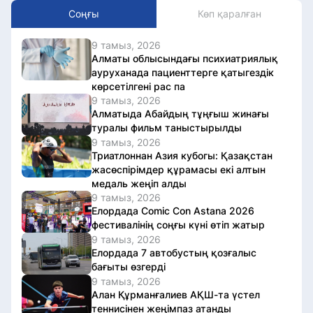
Соңғы
Көп қаралған
9 тамыз, 2026
Алматы облысындағы психиатриялық
ауруханада пациенттерге қатыгездік
көрсетілгені рас па
9 тамыз, 2026
Алматыда Абайдың тұңғыш жинағы
туралы фильм таныстырылды
9 тамыз, 2026
Триатлоннан Азия кубогы: Қазақстан
жасөспірімдер құрамасы екі алтын
медаль жеңіп алды
9 тамыз, 2026
Елордада Comic Con Astana 2026
фестивалінің соңғы күні өтіп жатыр
9 тамыз, 2026
Елордада 7 автобустың қозғалыс
бағыты өзгерді
9 тамыз, 2026
Алан Құрманғалиев АҚШ-та үстел
теннисінен жеңімпаз атанды