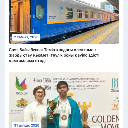
2 тамыз, 2026
Саят Байғабұлов: Теміржолдағы электрмен
жабдықтау қызметі тәулік бойы қауіпсіздікті
қамтамасыз етеді
31 шілде, 2026