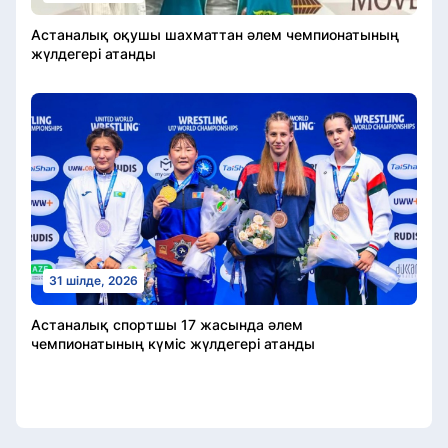
Астаналық оқушы шахматтан әлем чемпионатының
жүлдегері атанды
31 шілде, 2026
Астаналық спортшы 17 жасында әлем
чемпионатының күміс жүлдегері атанды