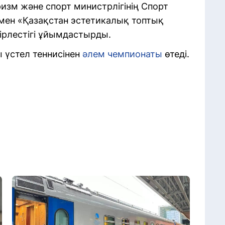
зм және спорт министрлігінің Спорт
 мен «Қазақстан эстетикалық топтық
ірлестігі ұйымдастырды.
ы үстел теннисінен
әлем чемпионаты
өтеді.