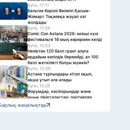
Бүгін, 17:11
Бельгия Королі Филипп Қасым-
Жомарт Тоқаевқа жауап хат
жолдады
Бүгін, 17:09
Comic Con Astana 2026: екінші күні
фестивальге 18 мың көрермен келді
Бүгін, 15:53
Неліктен 120 балл грант алуға
әрдайым кепілдік бермейді, ал 100
балл жеткілікті болуы мүмкін?
Бүгін, 15:39
Астана тұрғындары кітап оқып,
ақша ұтып ала алады
Бүгін, 15:25
Форумдар, кәсіпорындар және
ашық пікірталастар: партиялар
сайлау науқанын қайда
Барлық жаңалықтар
жалғастырды
Бүгін, 15:01
Астанада автомотоспорт арқылы
жастарға есірткі қылмысының қаупі