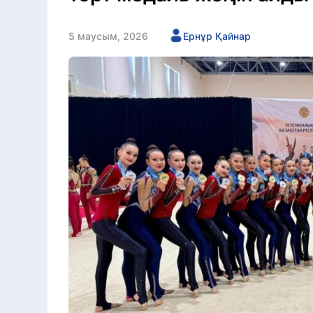
5 маусым, 2026
Ернұр Қайнар