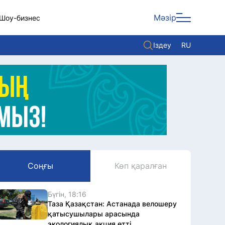
Мәзір
Шоу-бизнес
Іздеу
RU
ары
Көзқарас
Видео
Әлем
Жолдау
Комплаенс қызметі
Соңғы
Көп қаралған
Әдеп кодексі
Елге қызмет
Бүгін, 18:16
Таза Қазақстан: Астанада велошеру
қатысушылары арасында
экологиялық акция өтті