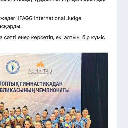
дегі IFAGG International Judge
асқарды.
тті өнер көрсетіп, екі алтын, бір күміс