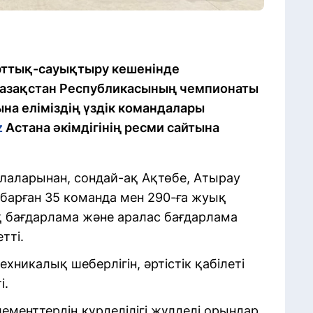
рттық-сауықтыру кешенінде
Қазақстан Республикасының чемпионаты
на еліміздің үздік командалары
z
Астана әкімдігінің ресми сайтына
лаларынан, сондай-ақ Ақтөбе, Атырау
барған 35 команда мен 290-ға жуық
 бағдарлама және аралас бағдарлама
тті.
никалық шеберлігін, әртістік қабілеті
і.
ементтердің күрделілігі жүлделі орындар