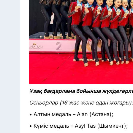
Ұзақ бағдарлама бойынша жүлдегерл
Сеньорлар (16 жас және одан жоғары):
• Алтын медаль – Alan (Астана);
• Күміс медаль – Asyl Tas (Шымкент);