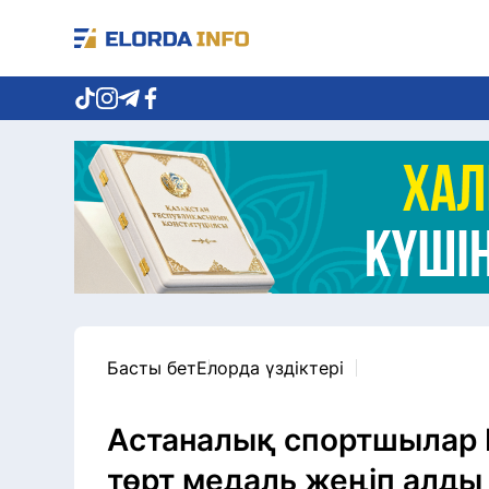
Басты бет
Елорда үздіктері
Астаналық спортшылар 
төрт медаль жеңіп алды