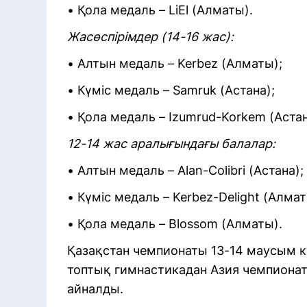
• Қола медаль – LiEl (Алматы).
Жасөспірімдер (14-16 жас):
• Алтын медаль – Kerbez (Алматы);
• Күміс медаль – Samruk (Астана);
• Қола медаль – Izumrud-Korkem (Астан
12-14 жас аралығындағы балалар:
• Алтын медаль – Alan-Colibri (Астана);
• Күміс медаль – Kerbez-Delight (Алмат
• Қола медаль – Blossom (Алматы).
Қазақстан чемпионаты 13-14 маусым к
топтық гимнастикадан Азия чемпиона
айналды.