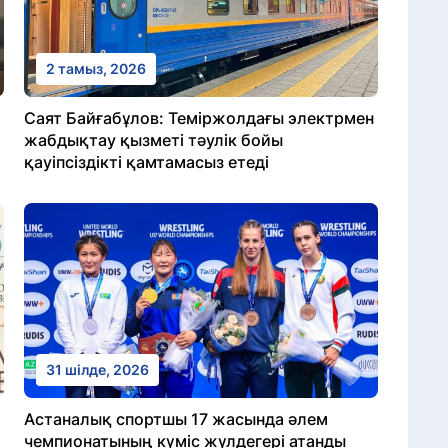
2 тамыз, 2026
Саят Байғабұлов: Теміржолдағы электрмен
жабдықтау қызметі тәулік бойы
қауіпсіздікті қамтамасыз етеді
31 шілде, 2026
Астаналық спортшы 17 жасында әлем
чемпионатының күміс жүлдегері атанды