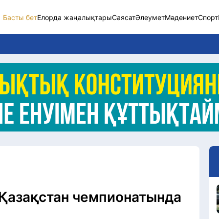
Басты бет
Елорда жаңалықтары
Саясат
Әлеумет
Мәдениет
Спорт
Елорда жаңалықт
Саясат
Әлеумет
Экономика
Спорт
Мәдениет
Әртүрлі
Қазақстан чемпионатында