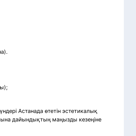
а).
ы);
үндері Астанада өтетін эстетикалық
тына дайындықтың маңызды кезеңіне