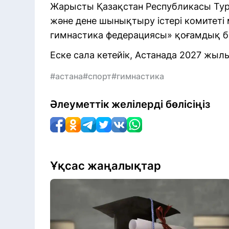
Жарысты Қазақстан Республикасы Тури
және дене шынықтыру істері комитеті
гимнастика федерациясы» қоғамдық б
Еске сала кетейік, Астанада 2027 жыл
#астана
#спорт
#гимнастика
Әлеуметтік желілерді бөлісіңіз
Ұқсас жаңалықтар