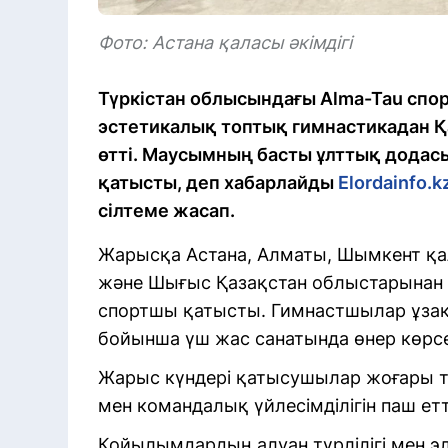
Фото: Астана қаласы әкімдігі
Түркістан облысындағы Alma-Tau спо
эстетикалық топтық гимнастикадан 
өтті. Маусымның басты ұлттық додасы
қатысты, деп хабарлайды
Elordainfo.k
сілтеме жасап.
Жарысқа Астана, Алматы, Шымкент қа
және Шығыс Қазақстан облыстарынан 
спортшы қатысты. Гимнастшылар ұзақ
бойынша үш жас санатында өнер көрсе
Жарыс күндері қатысушылар жоғары тех
мен командалық үйлесімділігін паш етт
Қойылымдардың алуан түрлілігі мен эл