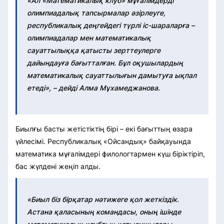
«Ал «Математикалық клуб» мұғалімдерді
олимпиадалық тапсырмалар әзірлеуге,
республикалық деңгейдегі түрлі іс-шараларға –
олимпиадалар мен математикалық
сауаттылыққа қатысты зерттеулерге
дайындауға бағытталған. Бұл оқушылардың
математикалық сауаттылығын дамытуға ықпал
етеді», – дейді Алма Мұхамеджанова.
Биылғы басты жетістіктің бірі – екі бағыттың өзара
үйлесімі. Республикалық «Ойсандық» байқауында
математика мұғалімдері филологтармен күш біріктіріп,
бас жүлдені жеңіп алды.
«Биыл біз бірқатар нәтижеге қол жеткіздік.
Астана қаласының командасы, оның ішінде