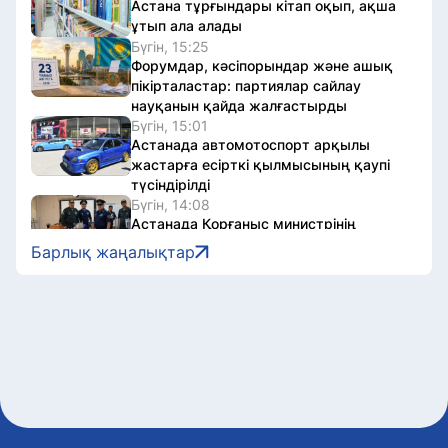
Астана тұрғындары кітап оқып, ақша
ұтып ала алады
Бүгін, 15:25
Форумдар, кәсіпорындар және ашық
пікірталастар: партиялар сайлау
науқанын қайда жалғастырды
Бүгін, 15:01
Астанада автомотоспорт арқылы
жастарға есірткі қылмысының қаупі
түсіндірілді
Бүгін, 14:08
Астанада Қорғаныс министрінің
орынбасары әскери колледждегі
Барлық жаңалықтар
қабылдау науқанын тексерді
Бүгін, 13:05
«Абай әлеміне саяхат»: Астанада
балалар кітапханасында әдеби-мәдени
іс-шара өтті
Бүгін, 12:47
Туризм және спорт министрі
«Болашақ ойындары 2026» аясындағы
фиджитал-футбол жарысына қатысты
Бүгін, 12:14