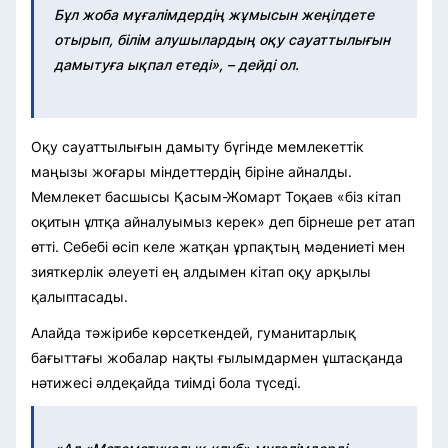
Бұл жоба мұғалімдердің жұмысын жеңілдете
отырып, білім алушылардың оқу сауаттылығын
дамытуға ықпал етеді», – дейді ол.
Оқу сауаттылығын дамыту бүгінде мемлекеттік
маңызы жоғары міндеттердің біріне айналды.
Мемлекет басшысы Қасым-Жомарт Тоқаев «біз кітап
оқитын ұлтқа айналуымыз керек» деп бірнеше рет атап
өтті. Себебі өсіп келе жатқан ұрпақтың мәдениеті мен
зияткерлік әлеуеті ең алдымен кітап оқу арқылы
қалыптасады.
Алайда тәжірибе көрсеткендей, гуманитарлық
бағыттағы жобалар нақты ғылымдармен ұштасқанда
нәтижесі әлдеқайда тиімді бола түседі.