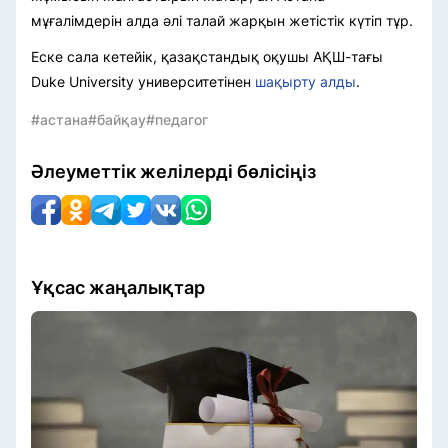
мұғалімдерін алда әлі талай жарқын жетістік күтіп тұр.
Еске сала кетейік, қазақстандық оқушы АҚШ-тағы
Duke University университетінен
шақырту алды
.
#астана
#байқау
#педагог
Әлеуметтік желілерді бөлісіңіз
Ұқсас жаңалықтар