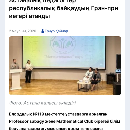
Астаналық педагогтер
республикалық байқаудың Гран-при
иегері атанды
2 маусым, 2026
Ернұр Қайнар
Фото: Астана қаласы әкімдігі
Елордалық №119 мектепте ұстаздарға арналған
Professor sabagy және Mathematical Club бірегей білім
беру алаңдары жұмысының қорытындысына