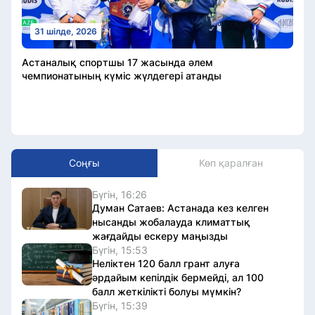
31 шілде, 2026
Астаналық спортшы 17 жасында әлем
чемпионатының күміс жүлдегері атанды
Соңғы
Көп қаралған
Бүгін, 16:26
Думан Сатаев: Астанада кез келген
нысанды жобалауда климаттық
жағдайды ескеру маңызды
Бүгін, 15:53
Неліктен 120 балл грант алуға
әрдайым кепілдік бермейді, ал 100
балл жеткілікті болуы мүмкін?
Бүгін, 15:39