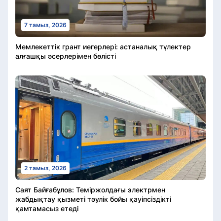
7 тамыз, 2026
Мемлекеттік грант иегерлері: астаналық түлектер
алғашқы әсерлерімен бөлісті
2 тамыз, 2026
Саят Байғабұлов: Теміржолдағы электрмен
жабдықтау қызметі тәулік бойы қауіпсіздікті
қамтамасыз етеді