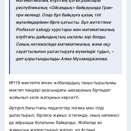
математикалық клубтың қатысушылары
республикалық «Ойсандық» байқауында Гран-
при иеленді. Олар бұл байқауға қазақ тілі
мұғалімдерімен бірге қатысты. Бұл жетістікке
Professor sabagy курстары мен математикалық
клубтағы дайындықтың ықпалы зор болды.
Соның нәтижесінде математикалық және оқу
сауаттылығын ұштастыруға мүмкіндік туды», –
деп қорытындылады Алма Мұхамеджанова.
№119 мектепте өткен жобалардың таныстырылымы
мектеп пәндері арасындағы шекараның біртіндеп
жойылып келе жатқанын көрсетті.
Әртүрлі бағыттағы педагогтер логика мен тілді
ұштастырып, бірлесе жұмыс істегенде, оның нәтижесі
де айрықша болатыны байқалды. Жобалар өз
жұмысын жалғастырып жатыр, ал Астана