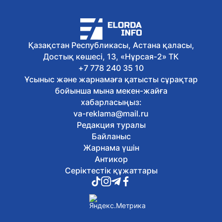
Спорт комитеті «Астана» баскетбол
клубының қызметін тоқтату туралы
ақпаратқа қатысты түсініктеме берді
Бүгін, 12:08
Қазақстан Республикасы, Астана қаласы,
Ұлттық музейде Абай күніне арналған
тақырыптық экскурсия өтті
Достық көшесі, 13, «Нұрсая-2» ТК
Бүгін, 11:47
+7 778 240 35 10
Елордада спорт күніне орай
Ұсыныс және жарнамаға қатысты сұрақтар
бұқаралық велошеру өтті
бойынша мына мекен-жайға
Бүгін, 11:03
хабарласыңыз:
Қазақстандық ЖОО-лар
va-reklama@mail.ru
талапкерлерге 2 мыңнан астам грант
Редакция туралы
ұсынады
Бүгін, 10:08
Байланыс
Швейцариядағы Grand Slam турниріне
Жарнама үшін
қатысатын қазақстандық
Антикор
дзюдошылар белгілі болды
Серіктестік құжаттары
Бүгін, 09:05
Елордада 2 автобустың қозғалыс
бағыты өзгерді
Бүгін, 08:04
Бүгін Астанада ауа райы қандай