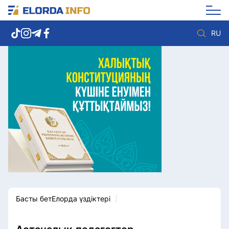
RU
Елорда жаңалықтары
Көзқарас
Саясат
Видео
Әлеумет
Әлем
Экономика
Жолдау
Спорт
Комплаенс қызметі
Мәдениет
Әдеп кодексі
Әртүрлі
Елге қызмет
Басты бет
Елорда үздіктері