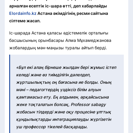
арналған есептік іс-шара өтті, деп хабарлайды
Elordainfo.kz
Астана әкімдігінің ресми сайтына
сілтеме жасап.
Іс-шарада Астана қаласы әдістемелік орталығы
басшысының орынбасары Алма Мұхамеджанова
жобалардың мән-маңызы туралы айтып берді.
«Бұл екі алаң бірнеше жылдан бері жұмыс істеп
келеді және өз тиімділігін дәлелдеп,
жұртшылықтың оң бағасына ие болды. Оның
мәні – педагогтердің үздіксіз білім алуын
қамтамасыз ету. Ең алдымен, әрқайсысына
жеке тоқталатын болсақ, Professor sabagy
жобасын тілдерді және оқу процесіне ұлттық
құндылықтарды интеграциялауды жүргізетін
үш профессор тікелей басқарады.