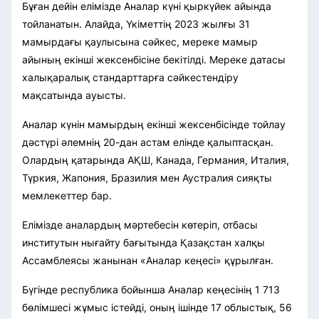
Бұған дейін елімізде Аналар күні қыркүйек айында
тойланатын. Алайда, Үкіметтің 2023 жылғы 31
мамырдағы қаулысына сәйкес, мереке мамыр
айының екінші жексенбісіне бекітілді. Мереке датасы
халықаралық стандарттарға сәйкестендіру
мақсатында ауысты.
Аналар күнін мамырдың екінші жексенбісінде тойлау
дәстүрі әлемнің 20-дан астам елінде қалыптасқан.
Олардың қатарында АҚШ, Канада, Германия, Италия,
Түркия, Жапония, Бразилия мен Аустралия сияқты
мемлекеттер бар.
Елімізде аналардың мәртебесін көтеріп, отбасы
институтын нығайту бағытында Қазақстан халқы
Ассамблеясы жанынан «Аналар кеңесі» құрылған.
Бүгінде республика бойынша Аналар кеңесінің 1 713
бөлімшесі жұмыс істейді, оның ішінде 17 облыстық, 56