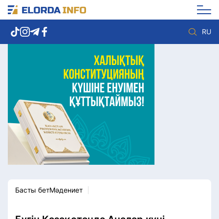
RU
Елорда жаңалықтары
Көзқарас
Саясат
Видео
Әлеумет
Әлем
Экономика
Жолдау
Спорт
Комплаенс қызметі
Мәдениет
Әдеп кодексі
Әртүрлі
Елге қызмет
Басты бет
Мәдениет