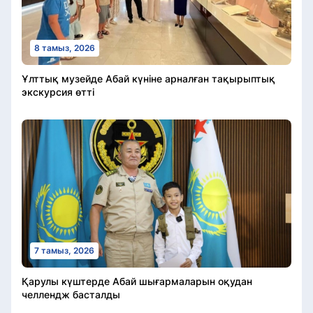
8 тамыз, 2026
Ұлттық музейде Абай күніне арналған тақырыптық
экскурсия өтті
7 тамыз, 2026
Қарулы күштерде Абай шығармаларын оқудан
челлендж басталды