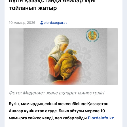
Бүгін Қазақстанда Аналар күні
тойланып жатыр
10 мамыр, 2026
elordaaqparat
Фото: Мәдениет және ақпарат министрлігі
Бүгін
,
мамырдың екінші жексенбісінде Қазақстан
Аналар күнін атап өтуде. Биыл айтулы мереке 10
мамырға сәйкес келді, деп хабарлайды
Elordainfo.kz
.