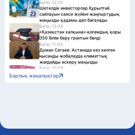
Бүгін, 12:23
Шетелдік инвесторлар Құрылтай
сайлауын саяси жүйені жаңғыртудың
маңызды қадамы деп бағалады
Бүгін, 12:04
«Қазақстан халқына» қоғамдық қоры
350 білім беру грантын бөлді
Бүгін, 11:03
Думан Сатаев: Астанада кез келген
нысанды жобалауда климаттық
жағдайды ескеру маңызды
Бүгін, 10:59
Астанада Jüregımnıñ Jenımpazy
Барлық жаңалықтар
жүгірісіне 7 мың адам қатысты
Бүгін, 10:05
Президент Сингапур халқын
Тәуелсіздік күнімен құттықтады
Бүгін, 10:01
«Астанада тек шаршы метрді емес,
өмір сүру сапасын ойлауымыз керек»
– Шалқарбек Тәліпов
Бүгін, 09:05
Қазақстандық команда «Болашақ