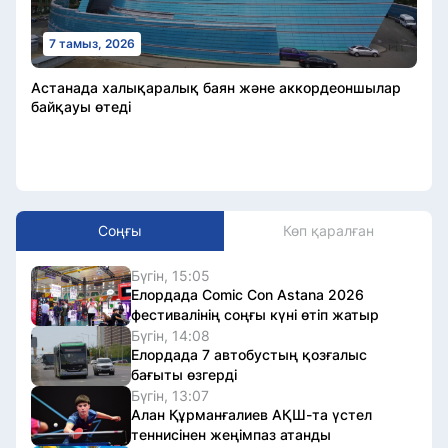
7 тамыз, 2026
Астанада халықаралық баян және аккордеоншылар
байқауы өтеді
Соңғы
Көп қаралған
Бүгін, 15:05
Елордада Comic Con Astana 2026
фестивалінің соңғы күні өтіп жатыр
Бүгін, 14:08
Елордада 7 автобустың қозғалыс
бағыты өзгерді
Бүгін, 13:07
Алан Құрманғалиев АҚШ-та үстел
теннисінен жеңімпаз атанды