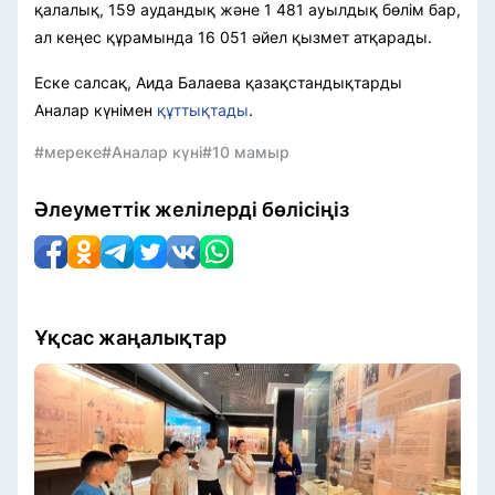
қалалық, 159 аудандық және 1 481 ауылдық бөлім бар,
ал кеңес құрамында 16 051 әйел қызмет атқарады.
Еске салсақ, Аида Балаева қазақстандықтарды
Аналар күнімен
құттықтады
.
#мереке
#Аналар күні
#10 мамыр
Әлеуметтік желілерді бөлісіңіз
Ұқсас жаңалықтар