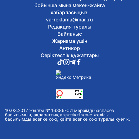
атанды
бойынша мына мекен-жайға
Бүгін, 08:04
хабарласыңыз:
Бүгін Астанада ауа райы қандай
va-reklama@mail.ru
болады
Редакция туралы
8 тамыз, 2026
Байланыс
Таза Қазақстан: Астанада велошеру
қатысушылары арасында
Жарнама үшін
экологиялық акция өтті
Антикор
8 тамыз, 2026
Серіктестік құжаттары
Бельгия Королі Филипп Қасым-Жомарт
Тоқаевқа жауап хат жолдады
8 тамыз, 2026
Comic Con Astana 2026: екінші күні
фестивальге 18 мың көрермен келді
8 тамыз, 2026
Неліктен 120 балл грант алуға
әрдайым кепілдік бермейді, ал 100
балл жеткілікті болуы мүмкін?
10.03.2017 жылғы № 16386-СИ мерзімді баспасөз
8 тамыз, 2026
басылымын, ақпараттық агенттікті және желілік
басылымды есепке қою, қайта есепке қою туралы куәлік.
Астана тұрғындары кітап оқып, ақша
ұтып ала алады
8 тамыз, 2026
Форумдар, кәсіпорындар және ашық