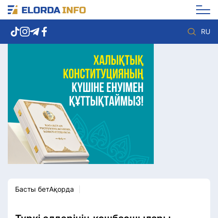
RU
Елорда жаңалықтары
Көзқарас
Саясат
Видео
Әлеумет
Әлем
Экономика
Жолдау
Спорт
Комплаенс қызметі
Мәдениет
Әдеп кодексі
Әртүрлі
Елге қызмет
Басты бет
Ақорда