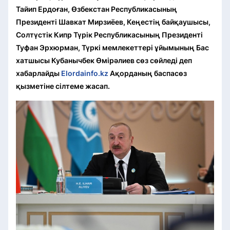
Тайип Ердоған, Өзбекстан Республикасының
Президенті Шавкат Мирзиёев, Кеңестің байқаушысы,
Солтүстік Кипр Түрік Республикасының Президенті
Туфан Эрхюрман, Түркі мемлекеттері ұйымының Бас
хатшысы Кубанычбек Өмірәлиев сөз сөйледі деп
хабарлайды
Elordainfo.kz
Ақорданың баспасөз
қызметіне сілтеме жасап.