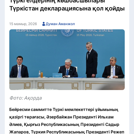
Түркі елдерінің көшбасшылары
Түркістан декларациясына қол қойды
15 мамыр, 2026
Думан Аманжол
Фото: Ақорда
Бейресми саммитте Түркі мемлекеттері ұйымының
қазіргі төрағасы, Әзербайжан Президенті Ильхам
Әлиев, Қырғыз Республикасының Президенті Садыр
Жапаров, Түркия Республикасының Президенті Режеп