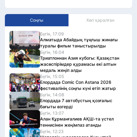
Соңғы
Көп қаралған
Бүгін, 17:09
Алматыда Абайдың тұңғыш жинағы
туралы фильм таныстырылды
Бүгін, 16:04
Триатлоннан Азия кубогы: Қазақстан
жасөспірімдер құрамасы екі алтын
медаль жеңіп алды
Бүгін, 15:05
Елордада Comic Con Astana 2026
фестивалінің соңғы күні өтіп жатыр
Бүгін, 14:08
Елордада 7 автобустың қозғалыс
бағыты өзгерді
Бүгін, 13:07
Алан Құрманғалиев АҚШ-та үстел
теннисінен жеңімпаз атанды
Бүгін, 12:23