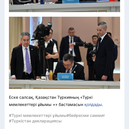
Еске салсақ, Қазақстан Түркияның «Түркі
мемлекеттері ұйымы +» бастамасын
қолдады
.
#Түркі мемлекеттері ұйымы
#бейресми саммит
#Түркістан декларациясы