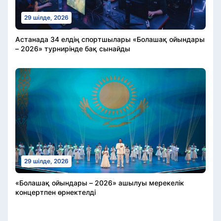
29 шілде, 2026
Астанада 34 елдің спортшылары «Болашақ ойындары
– 2026» турнирінде бақ сынайды
29 шілде, 2026
«Болашақ ойындары – 2026» ашылуы мерекелік
концертпен өрнектелді