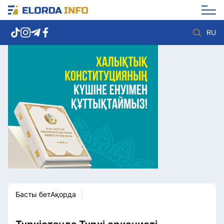
RU
Елорда жаңалықтары
Көзқарас
Саясат
Видео
Әлеумет
Әлем
Экономика
Жолдау
Спорт
Комплаенс қызметі
Мәдениет
Әдеп кодексі
Әртүрлі
Елге қызмет
Басты бет
Ақорда