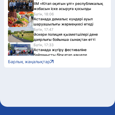
ІІМ «Кітап оқитын ұлт» республикалық
жобасын іске асыруға қосылды
Бүгін, 18:06
Астанада демалыс күндері ауыл
шаруашылығы жәрмеңкесі өтеді
Бүгін, 17:47
Әскери полиция қызметшілері дене
даярлығы бойынша сынақтан өтті
Бүгін, 17:33
Астанада жүгіру фестиваліне
байланысты бірқатар көшеде
қозғалыс шектеледі
Барлық жаңалықтар
Бүгін, 17:19
Қазақстанда «Әділетті қоғамға
шыншыл сөз» атты кітап жарық көрді
Бүгін, 17:14
Олжас Бектенов Еуразиялық
үкіметаралық кеңестің шағын
құрамдағы отырысына қатысты
Бүгін, 17:03
Экологиялық кодекс жаңартылды: не
өзгереді?