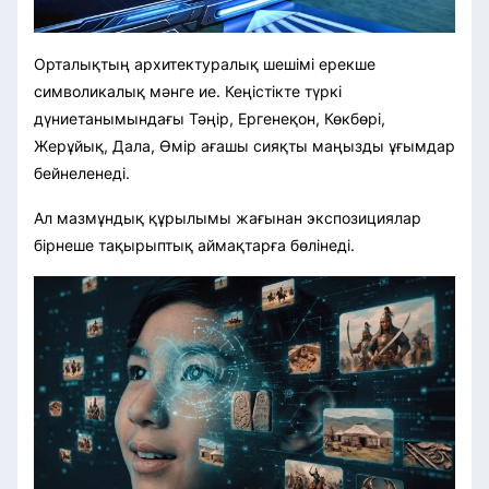
Орталықтың архитектуралық шешімі ерекше
символикалық мәнге ие. Кеңістікте түркі
дүниетанымындағы Тәңір, Ергенеқон, Көкбөрі,
Жерұйық, Дала, Өмір ағашы сияқты маңызды ұғымдар
бейнеленеді.
Ал мазмұндық құрылымы жағынан экспозициялар
бірнеше тақырыптық аймақтарға бөлінеді.