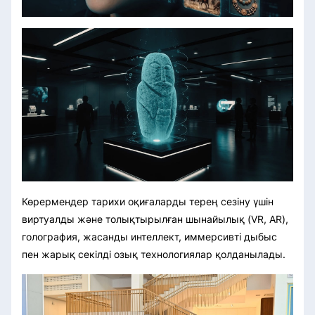
Көрермендер тарихи оқиғаларды терең сезіну үшін
виртуалды және толықтырылған шынайылық (VR, AR),
голография, жасанды интеллект, иммерсивті дыбыс
пен жарық секілді озық технологиялар қолданылады.