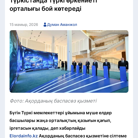
Түркістанда Түркі өркениеті
орталығы бой көтереді
15 мамыр, 2026
Думан Аманжол
Фото: Ақорданың баспасөз қызметі
Бүгін Түркі мемлекеттері ұйымына мүше елдер
басшылары жаңа орталықтың қазығын қағып,
іргетасын қалады, деп хабарлайды
Elordainfo.kz
Ақорданың баспасөз қызметіне сілтеме