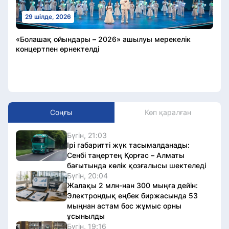
29 шілде, 2026
«Болашақ ойындары – 2026» ашылуы мерекелік
концертпен өрнектелді
Соңғы
Көп қаралған
Бүгін, 21:03
Ірі габаритті жүк тасымалданады:
Сенбі таңертең Қорғас – Алматы
бағытында көлік қозғалысы шектеледі
Бүгін, 20:04
Жалақы 2 млн-нан 300 мыңға дейін:
Электрондық еңбек биржасында 53
мыңнан астам бос жұмыс орны
ұсынылды
Бүгін, 19:16