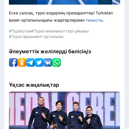
Еске салсақ, түркі елдерінің президенттері Turkistan
визит-орталығындағы жәдігерлермен
танысты
.
#Түркістан
#Түркі мемлекеттері ұйымы
#Түркі өркениеті орталығы
Әлеуметтік желілерді бөлісіңіз
Ұқсас жаңалықтар