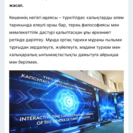
жасап.
Кешеннің негізгі идеясы – түркітілдес халықтарды әлем
тарихында елеулі орны бар, терең философиясы мен
мемлекеттілік дәстүрі қалыптасқан ұлы өркениет
ретінде дәріптеу. Мұнда ортақ тарихи мұраны ғылыми
тұрғыдан зерделеуге, жүйелеуге, мәдени туризм мен
халықаралық ынтымақтастықты дамытуға айрықша
мән берілмек.