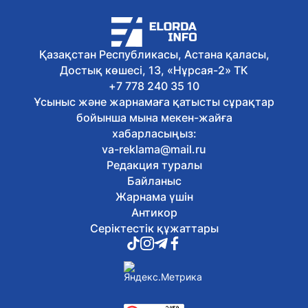
Бүгін, 16:51
Қазақстан театрларында балаларға
арналған қойылымдар көбейіп келеді
Бүгін, 16:38
Қазақстан Республикасы, Астана қаласы,
Жалақыдан ұсталған алиментті
Достық көшесі, 13, «Нұрсая-2» ТК
аудармаған жұмыс беруші жауапқа
тартылды
+7 778 240 35 10
Бүгін, 16:26
Ұсыныс және жарнамаға қатысты сұрақтар
Балаларды интернет-алаяқтардан
бойынша мына мекен-жайға
қалай қорғауға болады
хабарласыңыз:
Бүгін, 16:14
va-reklama@mail.ru
Отандық өндірушілермен жеңіл
Редакция туралы
өнеркәсіпті дамыту мәселелері
Байланыс
талқыланды
Бүгін, 16:02
Жарнама үшін
Астанада Абай күніне орай
Антикор
тоғызқұмалақтан алғашқы қалалық
Серіктестік құжаттары
турнир өтті
Бүгін, 15:51
Сауран қалашығында реставрация
жұмыстары басталды
Бүгін, 15:37
Оралда «Халық Қаһарманы» Иван