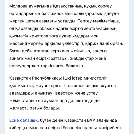
Молдова аумағында Қазақстанның құқық қорғау
органдарының бастамасымен халықаралық іздеуде
жүрген шетел азаматы ұсталды. Тергеу мәліметінше,
ол Қарағанды облысындағы есірткі зертханасының
қызметін криптовалюта аударымдары мен
мессенджерлер арқылы үйлестіріп, қаржыландырған.
Бұған дейін аталған зертхана жойылып, заңсыз
айналымнан есірткі заттары, жабдықтар және
прекурсорлар тәркіленген болатын.
Қазақстан Республикасы Ішкі істер министрлігі
қылмыстық жауапкершіліктен жасырынып жүрген
адамдарды анықтау, іздестіру және ұстау
жұмыстарын ел аумағында да, шетелде де
жалғастыратын болады.
Еске салайық
, бұған дейін Қазақстан БҰҰ алаңында
киберқылмыс пен есірткі бизнесіне қарсы тәжірибесін