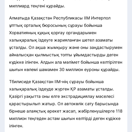
миллиард теңгені құрайды.
Алматыда Қазақстан Республикасы ІІМ Интерпол
ұлттық орталық бюросының сұрауы бойынша
Хорватияның құқық қорғау органдарымен
халықаралық іздеуге жарияланған шетел азаматы
ұсталды. Ол ақша жымқыру және оны заңдастырумен
айналысқан қылмыстық топты ұйымдастырды деген
күдікке ілінген. Алдын ала мәлімет бойынша келтірілген
шығын көлемі шамамен 30 миллион еуроны құрайды.
Тбилисиде Қазақстан ІІМ-нің сұрауы бойынша
халықаралық іздеуде жүрген ҚР азаматы ұсталды.
Қазіргі уақытта оны елге экстрадициялау мәселесі
қарастырылып жатыр. Ол автокөлік сату барысында
бірнеше алаяқтық әрекет жасап, жәбірленушілерге 118
миллион теңгеден астам шығын келтірді деген күдікке
ілінген.