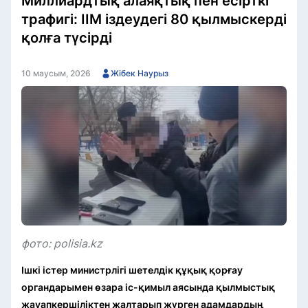
Миллиардтық алаяқтық пен есірткі
трафигі: ІІМ іздеудегі 80 қылмыскерді
қолға түсірді
10 маусым, 2026
Жібек Наурыз
фото: polisia.kz
Ішкі істер министрлігі шетелдік құқық қорғау
органдарымен өзара іс-қимыл аясында қылмыстық
жауапкершіліктен жалтарып жүрген адамдардың