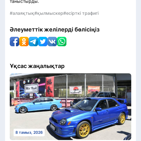
таныстырды.
#алаяқтық
#қылмыскер
#есірткі трафигі
Әлеуметтік желілерді бөлісіңіз
Ұқсас жаңалықтар
8 тамыз, 2026