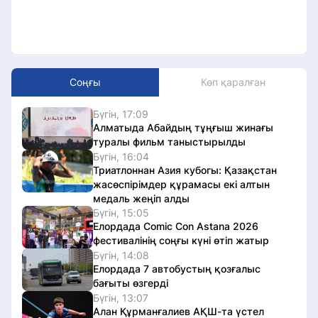
Соңғы
Көп қаралған
Бүгін, 17:09
Алматыда Абайдың тұңғыш жинағы
туралы фильм таныстырылды
Бүгін, 16:04
Триатлоннан Азия кубогы: Қазақстан
жасөспірімдер құрамасы екі алтын
медаль жеңіп алды
Бүгін, 15:05
Елордада Comic Con Astana 2026
фестивалінің соңғы күні өтіп жатыр
Бүгін, 14:08
Елордада 7 автобустың қозғалыс
бағыты өзгерді
Бүгін, 13:07
Алан Құрманғалиев АҚШ-та үстел