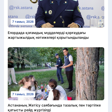
7 тамыз, 2026
Елордада қоғамдық мүдделерді қорғаудағы
жартыжылдық нәтижелері қорытындыланды
7 тамыз, 2026
Астананың Жетісу саябағында тазалық пен тәртіпке
қатысты рейд жүргізілді