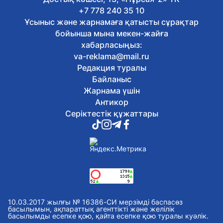
Бүгін, 09:05
Қазақстандық команда «Болашақ
+7 778 240 35 10
ойындары – 2026» турнирінде чемпион
Ұсыныс және жарнамаға қатысты сұрақтар
атанды
бойынша мына мекен-жайға
Бүгін, 08:04
хабарласыңыз:
Бүгін Астанада ауа райы қандай
va-reklama@mail.ru
болады
Редакция туралы
8 тамыз, 2026
Байланыс
Таза Қазақстан: Астанада велошеру
қатысушылары арасында
Жарнама үшін
экологиялық акция өтті
Антикор
8 тамыз, 2026
Серіктестік құжаттары
Бельгия Королі Филипп Қасым-Жомарт
Тоқаевқа жауап хат жолдады
8 тамыз, 2026
Comic Con Astana 2026: екінші күні
фестивальге 18 мың көрермен келді
8 тамыз, 2026
Неліктен 120 балл грант алуға
әрдайым кепілдік бермейді, ал 100
балл жеткілікті болуы мүмкін?
10.03.2017 жылғы № 16386-СИ мерзімді баспасөз
8 тамыз, 2026
басылымын, ақпараттық агенттікті және желілік
басылымды есепке қою, қайта есепке қою туралы куәлік.
Астана тұрғындары кітап оқып, ақша