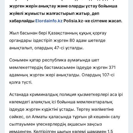
жүрген жерін анықтау және оларды ұстау бойынша
жүйелі жұмысты жалғастырып жатыр, деп
хабарлайды
Elordainfo.kz
Polisia.kz-ке сілтеме жасап.
Жыл басынан бері Қазақстанның құқық қорғау
органдары іздестіріп жүрген 80 адам шетелде
анықталып, олардың 47-сі ұсталды.
Сонымен қатар республика аумағында шет
мемлекеттердің бастамасымен іздеуде жүрген 371
адамның жүрген жері анықталды. Олардың 107-сі
қолға түсті.
Астанада криминалдық полиция қызметкерлері аса ірі
көлемдегі алаяқтық ісі бойынша мемлекетаралық
іздеуде жүрген күдіктіні ұстады. Тергеу мәліметіне
сәйкес, ол Алматы қаласында тұрғын үй кешенін салу
сылтауымен үлескерлердің ақшасын заңсыз
иемденген. Келтірілген шығын көлемі шамамен 1,5