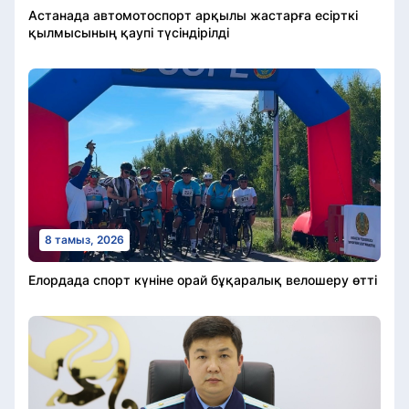
Астанада автомотоспорт арқылы жастарға есірткі
қылмысының қаупі түсіндірілді
8 тамыз, 2026
Елордада спорт күніне орай бұқаралық велошеру өтті