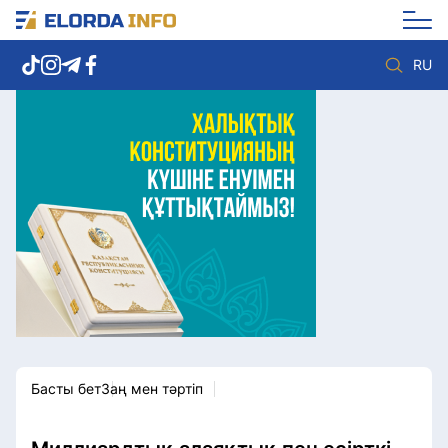
RU
Елорда жаңалықтары
Көзқарас
Саясат
Видео
Әлеумет
Әлем
Экономика
Жолдау
Спорт
Комплаенс қызметі
Мәдениет
Әдеп кодексі
Әртүрлі
Елге қызмет
Басты бет
Заң мен тәртіп