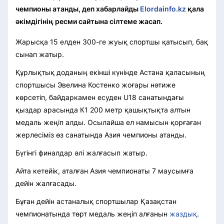
чемпионы атанды, деп хабарлайды
Elordainfo.kz
қала
әкімдігінің ресми сайтына сілтеме жасап.
Жарысқа 15 елден 300-ге жуық спортшы қатысып, бақ
сынап жатыр.
Құрлықтық доданың екінші күнінде Астана қаласының
спортшысы Эвелина Костенко жоғары нәтиже
көрсетіп, байдаркамен есуден U18 санатындағы
қыздар арасында К1 200 метр қашықтықта алтын
медаль жеңіп алды. Осылайша ел намысын қорғаған
жерлесіміз өз санатында Азия чемпионы атанды.
Бүгінгі финалдар әлі жалғасып жатыр.
Айта кетейік, аталған Азия чемпионаты 7 маусымға
дейін жалғасады.
Бұған дейін астаналық спортшылар Қазақстан
чемпионатында төрт медаль жеңіп алғанын
жаздық
.