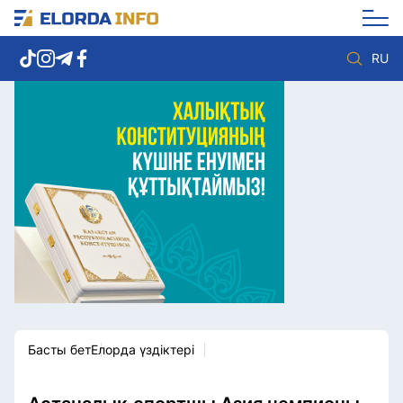
RU
Елорда жаңалықтары
Көзқарас
Саясат
Видео
Әлеумет
Әлем
Экономика
Жолдау
Спорт
Комплаенс қызметі
Мәдениет
Әдеп кодексі
Әртүрлі
Елге қызмет
Басты бет
Елорда үздіктері