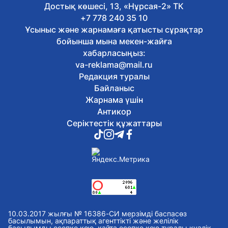
Достық көшесі, 13, «Нұрсая-2» ТК
6 тамыз, 2026
Астанада демалыс күндері ауыл
+7 778 240 35 10
шаруашылығы жәрмеңкесі өтеді
Ұсыныс және жарнамаға қатысты сұрақтар
6 тамыз, 2026
бойынша мына мекен-жайға
Әскери полиция қызметшілері дене
хабарласыңыз:
даярлығы бойынша сынақтан өтті
va-reklama@mail.ru
6 тамыз, 2026
Редакция туралы
Астанада жүгіру фестиваліне
байланысты бірқатар көшеде
Байланыс
қозғалыс шектеледі
Жарнама үшін
6 тамыз, 2026
Антикор
Қазақстанда «Әділетті қоғамға
Серіктестік құжаттары
шыншыл сөз» атты кітап жарық көрді
6 тамыз, 2026
Олжас Бектенов Еуразиялық
үкіметаралық кеңестің шағын
құрамдағы отырысына қатысты
6 тамыз, 2026
Экологиялық кодекс жаңартылды: не
өзгереді?
6 тамыз, 2026
10.03.2017 жылғы № 16386-СИ мерзімді баспасөз
Қазақстан театрларында балаларға
басылымын, ақпараттық агенттікті және желілік
басылымды есепке қою, қайта есепке қою туралы куәлік.