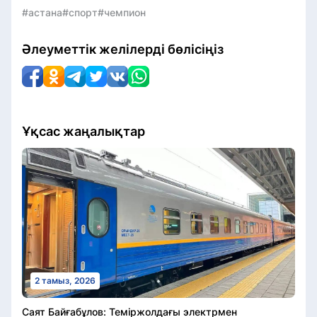
#астана
#спорт
#чемпион
Әлеуметтік желілерді бөлісіңіз
Ұқсас жаңалықтар
2 тамыз, 2026
Саят Байғабұлов: Теміржолдағы электрмен