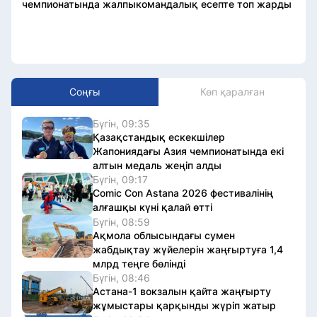
чемпионатында жалпыкомандалық есепте топ жарды
Соңғы
Көп қаралған
Бүгін, 09:35
Қазақстандық ескекшілер
Жапониядағы Азия чемпионатында екі
алтын медаль жеңіп алды
Бүгін, 09:17
Comic Con Astana 2026 фестивалінің
алғашқы күні қалай өтті
Бүгін, 08:59
Ақмола облысындағы сумен
жабдықтау жүйелерін жаңғыртуға 1,4
млрд теңге бөлінді
Бүгін, 08:46
Астана-1 вокзалын қайта жаңғырту
жұмыстары қарқынды жүріп жатыр