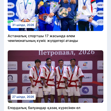
31 шілде, 2026
Астаналық спортшы 17 жасында әлем
чемпионатының күміс жүлдегері атанды
27 шілде, 2026
Елордалық балуандар қазақ күресінен ел