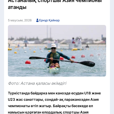
Астаналық спортшы Азия чемпионы
атанды
5 маусым, 2026
Ернұр Қайнар
Фото: Астана қаласы әкімдігі
Түркістанда байдарка мен каноэде есуден U18 және
U23 жас санаттары, сондай-ақ параканоэден Азия
чемпионаты өтіп жатыр. Байрақты бәсекеде ел
намысын қорғаған елордалық спортшы Азия