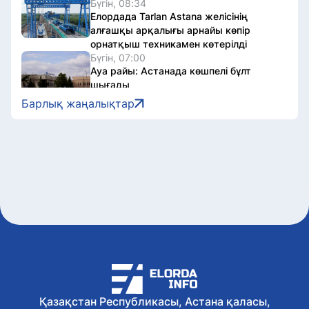
Бүгін, 08:34
Елордада Tarlan Astana желісінің
алғашқы арқалығы арнайы көпір
орнатқыш техникамен көтерілді
Бүгін, 07:00
Ауа райы: Астанада көшпелі бұлт
шығады
6 тамыз, 2026
Барлық жаңалықтар
Ірі габаритті жүк тасымалданады:
Сенбі таңертең Қорғас – Алматы
бағытында көлік қозғалысы шектеледі
6 тамыз, 2026
Жалақы 2 млн-нан 300 мыңға дейін:
Электрондық еңбек биржасында 53
мыңнан астам бос жұмыс орны
ұсынылды
6 тамыз, 2026
ІІМ «Кітап оқитын ұлт» республикалық
жобасын іске асыруға қосылды
6 тамыз, 2026
20-дан астам қазақстандық
Африканың ең биік нүктесі –
Қазақстан Республикасы, Астана қаласы,
Килиманджаро шыңына шықты