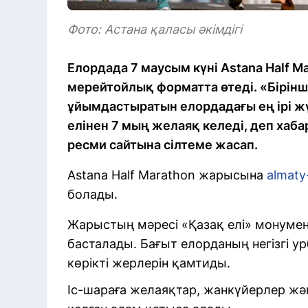
Фото: Астана қаласы әкімдігі
Елордада 7 маусым күні Astana Half M
мерейтойлық форматта өтеді. «Бірінш
ұйымдастыратын елордадағы ең ірі ж
елінен 7 мың желаяқ келеді, деп хаб
ресми сайтына сілтеме жасап.
Astana Half Marathon жарысына
almaty
болады.
Жарыстың мәресі «Қазақ елі» монумен
басталады. Бағыт елорданың негізгі у
көрікті жерлерін қамтиды.
Іс-шараға желаяқтар, жанкүйерлер жә