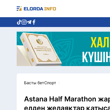
Басты бет
Спорт
Astana Half Marathon ж
елден желаяқтар қатыс