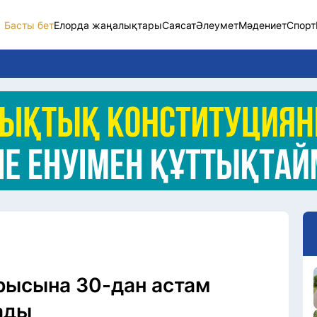
Басты бет
Елорда жаңалықтары
Саясат
Әлеумет
Мәдениет
Спорт
Елорда жаңалықт
Саясат
Әлеумет
Экономика
Спорт
Мәдениет
Әртүрлі
арысына 30-дан астам
ады