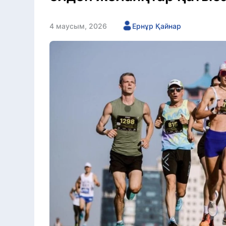
4 маусым, 2026
Ернұр Қайнар