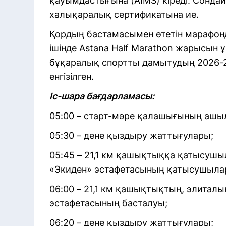
қауымдастығына (AIMS) кіреді. Сондай
халықаралық сертификатына ие.
Қордың бастамасымен өтетін марафон
ішінде Astana Half Marathon жарысын
бұқаралық спортты дамытудың 2026-2
енгізілген.
Іс-шара бағдарламасы:
05:00 – старт-мәре қалашығының ашы
05:30 – дене қыздыру жаттығулары;
05:45 – 21,1 км қашықтыққа қатысуш
«Экиден» эстафетасының қатысушылар
06:00 – 21,1 км қашықтықтың, элитал
эстафетасының басталуы;
06:20 – дене қыздыру жаттығулары;