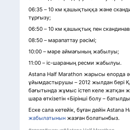
06:35 – 10 км қашықтыққа және скан
тұрғызу;
06:50 – 10 км қашықтық пен скандинав
08:50 – марапаттау рәсімі;
10:00 – мәре аймағының жабылуы;
11:00 – іс-шараның ресми жабылуы.
Astana Half Marathon жарысы елорда әк
ұйымдастырушы – 2012 жылдан бері Қ
бағытында жұмыс істеп келе жатқан жә
шара өткізетін «Бірінші болу – батылд
Еске сала кетейік, бұған дейін Astana 
жабылатынын
жазған болатынбыз.