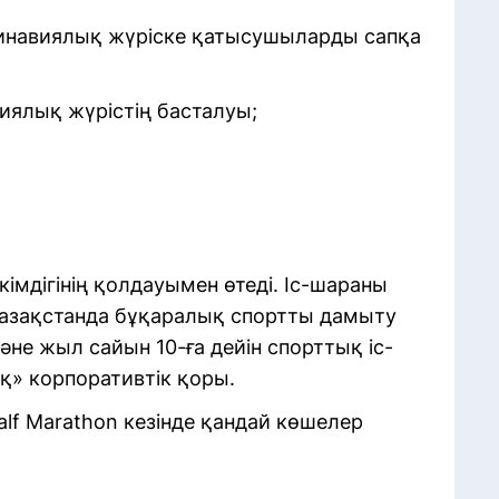
динавиялық жүріске қатысушыларды сапқа
иялық жүрістің басталуы;
імдігінің қолдауымен өтеді. Іс-шараны
азақстанда бұқаралық спортты дамыту
не жыл сайын 10-ға дейін спорттық іс-
ық» корпоративтік қоры.
Half Marathon кезінде қандай көшелер