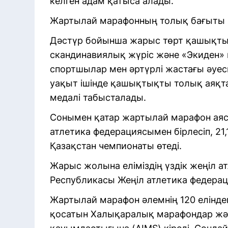
келген адам қатыса алады.
Жартылай марафонның толық бағыты
Дәстүр бойынша жарыс төрт қашықтық б
скандинавиялық жүріс және «Экиден» 
спортшылар мен әртүрлі жастағы әуе
уақыт ішінде қашықтықты толық аяқт
медалі табысталады.
Сонымен қатар жартылай марафон аяс
атлетика федерациясымен бірлесіп, 
Қазақстан чемпионаты өтеді.
Жарыс жолына еліміздің үздік жеңіл ат
Республикасы Жеңіл атлетика федераци
Жартылай марафон әлемнің 120 елінде
қосатын Халықаралық марафондар жә