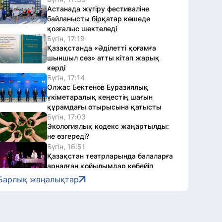
Астанада жүгіру фестиваліне
байланысты бірқатар көшеде
қозғалыс шектеледі
Бүгін, 17:19
Қазақстанда «Әділетті қоғамға
шыншыл сөз» атты кітап жарық
көрді
Бүгін, 17:14
Олжас Бектенов Еуразиялық
үкіметаралық кеңестің шағын
құрамдағы отырысына қатысты
Бүгін, 17:03
Экологиялық кодекс жаңартылды:
не өзгереді?
Бүгін, 16:51
Қазақстан театрларында балаларға
арналған қойылымдар көбейіп
келеді
Барлық жаңалықтар
Бүгін, 16:38
Жалақыдан ұсталған алиментті
аудармаған жұмыс беруші жауапқа
тартылды