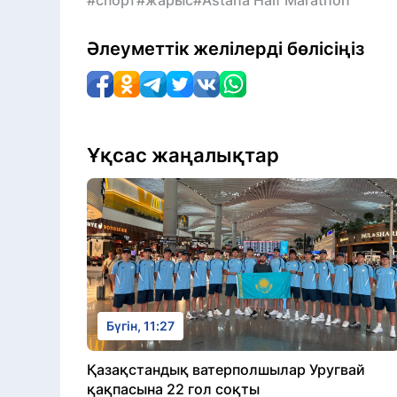
#спорт
#жарыс
#Astana Half Marathon
Әлеуметтік желілерді бөлісіңіз
Ұқсас жаңалықтар
Бүгін, 11:27
Қазақстандық ватерполшылар Уругвай
қақпасына 22 гол соқты