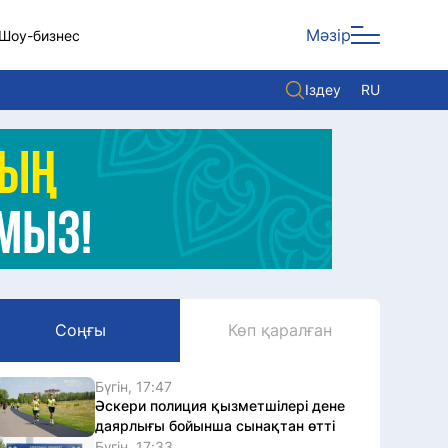
Мәзір
Шоу-бизнес
Іздеу
RU
ары
Көзқарас
Видео
Әлем
Жолдау
Комплаенс қызметі
Соңғы
Көп қаралған
Әдеп кодексі
Елге қызмет
Бүгін, 17:47
Әскери полиция қызметшілері дене
даярлығы бойынша сынақтан өтті
Бүгін, 17:33