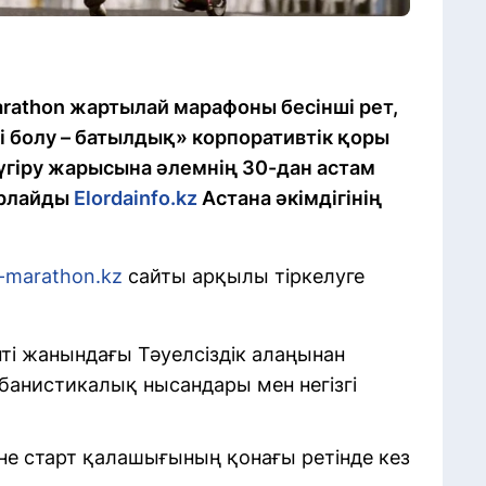
arathon жартылай марафоны бесінші рет,
і болу – батылдық» корпоративтік қоры
үгіру жарысына әлемнің 30-дан астам
арлайды
Elordainfo.kz
Астана әкімдігінің
-marathon.kz
сайты арқылы тіркелуге
ті жанындағы Тәуелсіздік алаңынан
рбанистикалық нысандары мен негізгі
не старт қалашығының қонағы ретінде кез