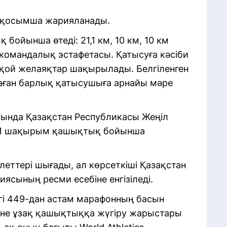
 қосымша жарияланады.
ойынша өтеді: 21,1 км, 10 км, 10 км
командалық эстафетасы. Қатысуға кәсіби
сқой желаяқтар шақырылады. Белгіленген
аған барлық қатысушыға арнайы мәре
ында Қазақстан Республикасы Жеңіл
21,1 шақырым қашықтық бойынша
леттері шығады, ал көрсеткіші Қазақстан
ясының ресми есебіне енгізіледі.
гі 449-дан астам марафонның басын
не ұзақ қашықтыққа жүгіру жарыстары