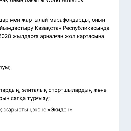
-ақ оның бағыты World Athletics
дар мен жартылай марафондарды, оның
 ұйымдастыру Қазақстан Республикасында
028 жылдарға арналған жол картасына
луы;
ылардың, элиталық спортшылардың және
ын сапқа тұрғызу;
ық жарыстың және «Экиден»