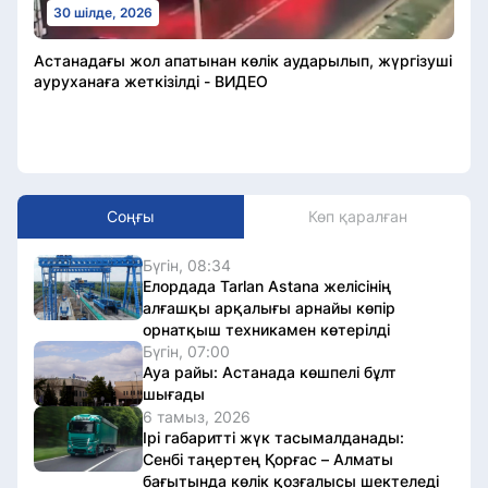
30 шілде, 2026
Астанадағы жол апатынан көлік аударылып, жүргізуші
ауруханаға жеткізілді - ВИДЕО
Соңғы
Көп қаралған
Бүгін, 08:34
Елордада Tarlan Astana желісінің
алғашқы арқалығы арнайы көпір
орнатқыш техникамен көтерілді
Бүгін, 07:00
Ауа райы: Астанада көшпелі бұлт
шығады
6 тамыз, 2026
Ірі габаритті жүк тасымалданады:
Сенбі таңертең Қорғас – Алматы
бағытында көлік қозғалысы шектеледі