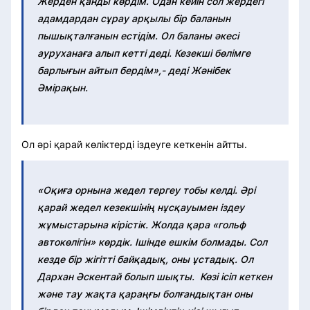
Жерден қанды көрдім. Одан кейін сол жердегі
адамдардан сұрау арқылы бір баланын
пышықталғанын естідім. Ол баланы әкесі
ауруханаға алып кетті деді. Кезекші бөлімге
барлығын айтып бердім»,- деді Жәнібек
Әмірақын.
Ол әрі қарай көліктерді іздеуге кеткенін айтты.
«Оқиға орнына жедел тергеу тобы келді. Әрі
қарай жедел кезекшінің нұсқауымен іздеу
жұмыстарына кірістік. Жолда қара «гольф
автокөлігін» көрдік. Ішінде ешкім болмады. Сол
кезде бір жігітті байқадық, оны ұстадық. Ол
Дархан Әскентай болып шықты. Көзі ісіп кеткен
және тау жақта қараңғы болғандықтан оны