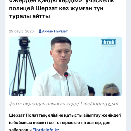
«Жерден қанды көрдім»: учаскелік
полицей Шерзат көз жұмған түн
туралы айтты
29 сәуір, 2025
Айман Нығмет
фото: видеодан алынған кадр/ t.me/Jogargy_sot
Шерзат Полаттың өліміне қатысты айыптау жөніндегі
іс бойынша кезекті сот отырысы өтіп жатыр, деп
хабарлады
Elordainfo.kz.