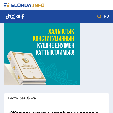
RU
Елорда жаңалықтары
Көзқарас
Саясат
Видео
Әлеумет
Әлем
Экономика
Жолдау
Спорт
Комплаенс қызметі
Мәдениет
Әдеп кодексі
Әртүрлі
Елге қызмет
Басты бет
Оқиға