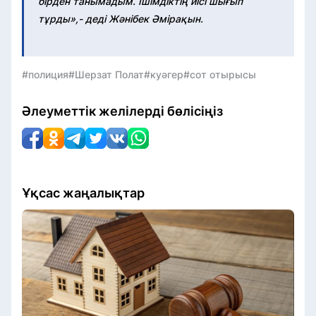
бірден танымадым. Ішімдіктің иісі шығып
тұрды»,- деді Жәнібек Әмірақын.
#полиция
#Шерзат Полат
#куәгер
#сот отырысы
Әлеуметтік желілерді бөлісіңіз
Ұқсас жаңалықтар