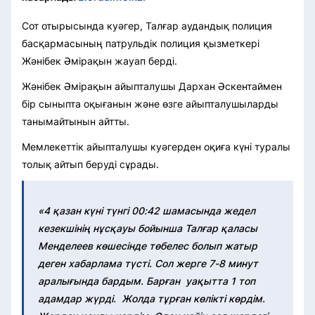
Сот отырысында куәгер, Талғар аудандық полиция
басқармасының патрульдік полиция қызметкері
Жәнібек Әмірақын жауап берді.
Жәнібек Әмірақын айыпталушы Дархан Әскентаймен
бір сыныпта оқығанын және өзге айыпталушыларды
танымайтынын айтты.
Мемлекеттік айыпталушы куәгерден оқиға күні туралы
толық айтып беруді сұрады.
«4 қазан күні түнгі 00:42 шамасында жедел
кезекшінің нұсқауы бойынша Талғар қаласы
Менделеев көшесінде төбелес болып жатыр
деген хабарлама түсті. Сол жерге 7-8 минут
аралығында бардым. Барған уақытта 1 топ
адамдар жүрді. Жолда тұрған көлікті көрдім.