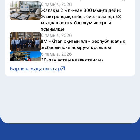
6 тамыз, 2026
Жалақы 2 млн-нан 300 мыңға дейін:
Электрондық еңбек биржасында 53
мыңнан астам бос жұмыс орны
ұсынылды
6 тамыз, 2026
ІІМ «Кітап оқитын ұлт» республикалық
жобасын іске асыруға қосылды
6 тамыз, 2026
20-дан астам қазақстандық
Африканың ең биік нүктесі –
Барлық жаңалықтар
Килиманджаро шыңына шықты
6 тамыз, 2026
Астанада демалыс күндері ауыл
шаруашылығы жәрмеңкесі өтеді
6 тамыз, 2026
Әскери полиция қызметшілері дене
даярлығы бойынша сынақтан өтті
6 тамыз, 2026
Астанада жүгіру фестиваліне
байланысты бірқатар көшеде
қозғалыс шектеледі