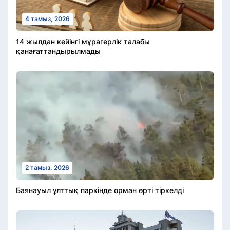
4 тамыз, 2026
14 жылдан кейінгі мұрагерлік талабы
қанағаттандырылмады
2 тамыз, 2026
Баянауыл ұлттық паркінде орман өрті тіркелді