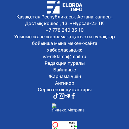
6 тамыз, 2026
Қазақстанда «Әділетті қоғамға
шыншыл сөз» атты кітап жарық көрді
Қазақстан Республикасы, Астана қаласы,
6 тамыз, 2026
Достық көшесі, 13, «Нұрсая-2» ТК
Олжас Бектенов Еуразиялық
үкіметаралық кеңестің шағын
+7 778 240 35 10
құрамдағы отырысына қатысты
Ұсыныс және жарнамаға қатысты сұрақтар
6 тамыз, 2026
бойынша мына мекен-жайға
Экологиялық кодекс жаңартылды: не
хабарласыңыз:
өзгереді?
va-reklama@mail.ru
6 тамыз, 2026
Редакция туралы
Қазақстан театрларында балаларға
арналған қойылымдар көбейіп келеді
Байланыс
6 тамыз, 2026
Жарнама үшін
Жалақыдан ұсталған алиментті
Антикор
аудармаған жұмыс беруші жауапқа
Серіктестік құжаттары
тартылды
6 тамыз, 2026
Балаларды интернет-алаяқтардан
қалай қорғауға болады
6 тамыз, 2026
Отандық өндірушілермен жеңіл
өнеркәсіпті дамыту мәселелері