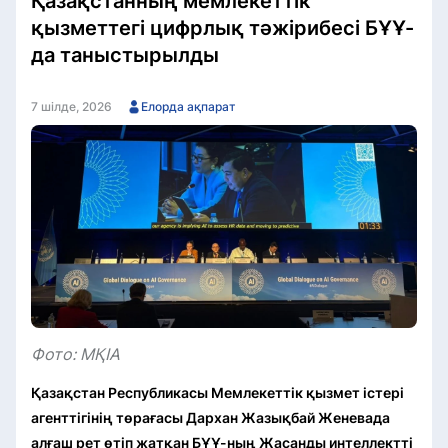
Қазақстанның мемлекеттік
қызметтегі цифрлық тәжірибесі БҰҰ-
да таныстырылды
7 шілде, 2026
Елорда ақпарат
Фото: МҚІА
Қазақстан Республикасы Мемлекеттік қызмет істері
агенттігінің төрағасы Дархан Жазықбай Женевада
алғаш рет өтіп жатқан БҰҰ-ның Жасанды интеллектті