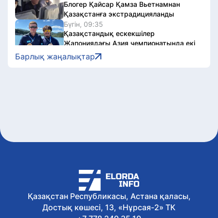
Блогер Қайсар Қамза Вьетнамнан
Қазақстанға экстрадицияланды
Бүгін, 09:35
Қазақстандық ескекшілер
Жапониядағы Азия чемпионатында екі
алтын медаль жеңіп алды
Барлық жаңалықтар
Бүгін, 09:17
Comic Con Astana 2026 фестивалінің
алғашқы күні қалай өтті
Бүгін, 08:59
Ақмола облысындағы сумен
жабдықтау жүйелерін жаңғыртуға 1,4
млрд теңге бөлінді
Бүгін, 08:46
Астана-1 вокзалын қайта жаңғырту
жұмыстары қарқынды жүріп жатыр
Бүгін, 08:34
Елордада Tarlan Astana желісінің
алғашқы арқалығы арнайы көпір
орнатқыш техникамен көтерілді
Қазақстан Республикасы, Астана қаласы,
Бүгін, 07:00
Достық көшесі, 13, «Нұрсая-2» ТК
Ауа райы: Астанада көшпелі бұлт
шығады