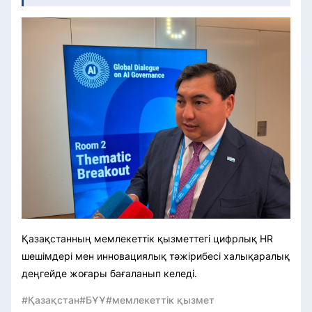
Қазақстанның мемлекеттік қызметтегі цифрлық HR
шешімдері мен инновациялық тәжірибесі халықаралық
деңгейде жоғары бағаланып келеді.
#Қазақстан
#БҰҰ
#мемлекеттік қызмет