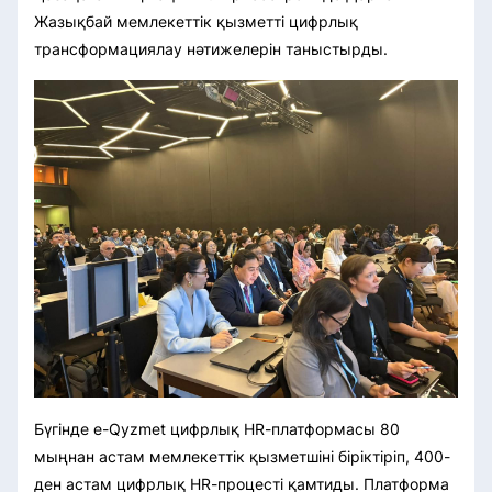
Жазықбай мемлекеттік қызметті цифрлық
трансформациялау нәтижелерін таныстырды.
Бүгінде e-Qyzmet цифрлық HR-платформасы 80
мыңнан астам мемлекеттік қызметшіні біріктіріп, 400-
ден астам цифрлық HR-процесті қамтиды. Платформа