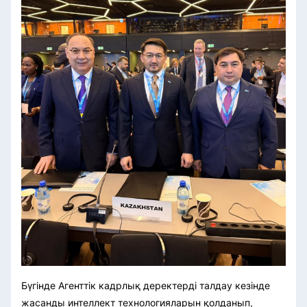
Бүгінде Агенттік кадрлық деректерді талдау кезінде
жасанды интеллект технологияларын қолданып,