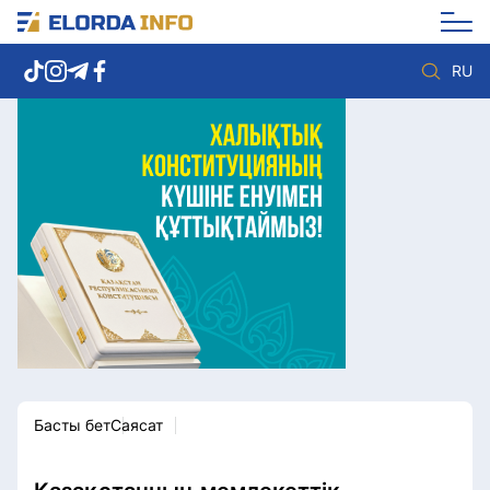
RU
Елорда жаңалықтары
Көзқарас
Саясат
Видео
Әлеумет
Әлем
Экономика
Жолдау
Спорт
Комплаенс қызметі
Мәдениет
Әдеп кодексі
Әртүрлі
Елге қызмет
Басты бет
Саясат