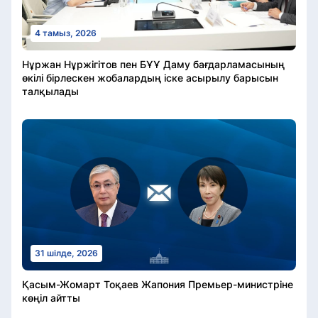
4 тамыз, 2026
Нұржан Нұржігітов пен БҰҰ Даму бағдарламасының
өкілі бірлескен жобалардың іске асырылу барысын
талқылады
31 шілде, 2026
Қасым-Жомарт Тоқаев Жапония Премьер-министріне
көңіл айтты