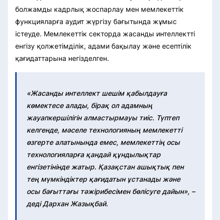
болжамды кадрлық жоспарлау мен мемлекеттік
функцияларға аудит жүргізу бағытында жұмыс
істеуде. Мемлекеттік секторда жасанды интеллектті
енгізу қолжетімділік, адами бақылау және есептілік
қағидаттарына негізделген.
«Жасанды интеллект шешім қабылдауға
көмектесе алады, бірақ ол адамның
жауапкершілігін алмастырмауы тиіс. Түптеп
келгенде, мәселе технологияның мемлекетті
өзгерте алатынында емес, мемлекеттің осы
технологияларға қандай құндылықтар
енгізетінінде жатыр. Қазақстан ашықтық пен
тең мүмкіндіктер қағидатын ұстанады және
осы бағыттағы тәжірибесімен бөлісуге дайын», –
деді Дархан Жазықбай.