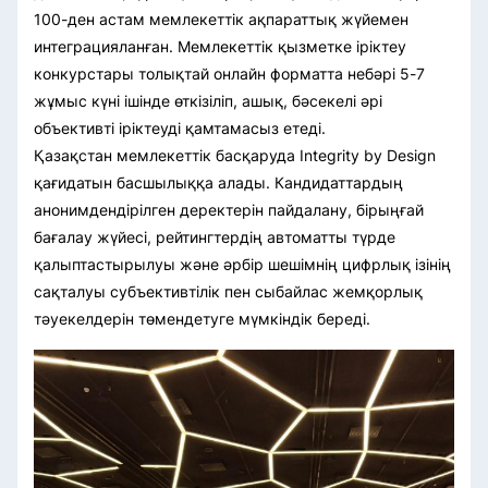
100-ден астам мемлекеттік ақпараттық жүйемен
интеграцияланған. Мемлекеттік қызметке іріктеу
конкурстары толықтай онлайн форматта небәрі 5-7
жұмыс күні ішінде өткізіліп, ашық, бәсекелі әрі
объективті іріктеуді қамтамасыз етеді.
Қазақстан мемлекеттік басқаруда Integrity by Design
қағидатын басшылыққа алады. Кандидаттардың
анонимдендірілген деректерін пайдалану, бірыңғай
бағалау жүйесі, рейтингтердің автоматты түрде
қалыптастырылуы және әрбір шешімнің цифрлық ізінің
сақталуы субъективтілік пен сыбайлас жемқорлық
тәуекелдерін төмендетуге мүмкіндік береді.