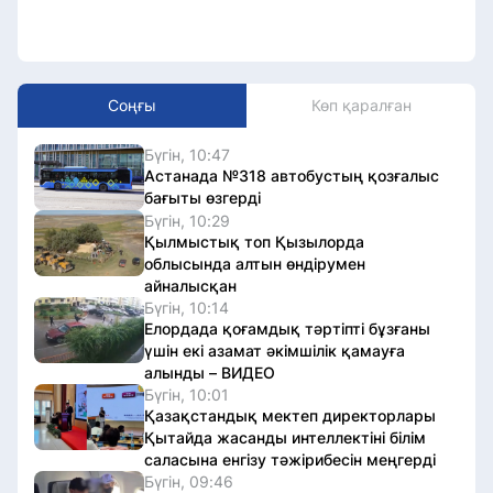
Соңғы
Көп қаралған
Бүгін, 10:47
Астанада №318 автобустың қозғалыс
бағыты өзгерді
Бүгін, 10:29
Қылмыстық топ Қызылорда
облысында алтын өндірумен
айналысқан
Бүгін, 10:14
Елордада қоғамдық тәртіпті бұзғаны
үшін екі азамат әкімшілік қамауға
алынды – ВИДЕО
Бүгін, 10:01
Қазақстандық мектеп директорлары
Қытайда жасанды интеллектіні білім
саласына енгізу тәжірибесін меңгерді
Бүгін, 09:46