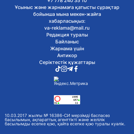
+7 778 240 35 10
6 тамыз, 2026
Ұсыныс және жарнамаға қатысты сұрақтар
Ірі габаритті жүк тасымалданады:
бойынша мына мекен-жайға
Сенбі таңертең Қорғас – Алматы
хабарласыңыз:
бағытында көлік қозғалысы шектеледі
va-reklama@mail.ru
6 тамыз, 2026
Редакция туралы
Жалақы 2 млн-нан 300 мыңға дейін:
Электрондық еңбек биржасында 53
Байланыс
мыңнан астам бос жұмыс орны
Жарнама үшін
ұсынылды
Антикор
6 тамыз, 2026
Серіктестік құжаттары
ІІМ «Кітап оқитын ұлт» республикалық
жобасын іске асыруға қосылды
6 тамыз, 2026
20-дан астам қазақстандық
Африканың ең биік нүктесі –
Килиманджаро шыңына шықты
6 тамыз, 2026
Астанада демалыс күндері ауыл
шаруашылығы жәрмеңкесі өтеді
10.03.2017 жылғы № 16386-СИ мерзімді баспасөз
6 тамыз, 2026
басылымын, ақпараттық агенттікті және желілік
басылымды есепке қою, қайта есепке қою туралы куәлік.
Әскери полиция қызметшілері дене
даярлығы бойынша сынақтан өтті