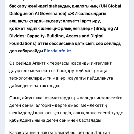
басқару жөніндегі жаһандық диалогының (UN Global
Dialogue on AI Governance) «ЖИ саласындағы
алшақтықтарды еңсеру: әлеуетті арттыру,
қолжетімділік және цифрлық негіздер» (Bridging AI
Divides: Capacity-Building, Access and Digital
Foundations) атты сессиясына қатысып, сөз сөйледі,
деп хабарлайды
Elordainfo.kz
.
Өз сөзінде Агенттік төрағасы жасанды интеллект
дәуірінде мемлекеттік басқару жүйесінің жаңа
технологияларды тиімді әрі жауапты пайдалануға
дайындығына тоқталды.
Оның айтуынша, азаматтардың жасанды интеллектіге
деген сенімі алгоритмдерге емес, мемлекеттің
шешімдерді қаншалықты әділ, ашық және есепті түрде
қабылдайтынына деген сенімнен басталады.
Қазақстанның нақты тәжірибесі ретінде Дархан