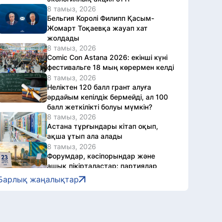
8 тамыз, 2026
Бельгия Королі Филипп Қасым-
Жомарт Тоқаевқа жауап хат
жолдады
8 тамыз, 2026
Comic Con Astana 2026: екінші күні
фестивальге 18 мың көрермен келді
8 тамыз, 2026
Неліктен 120 балл грант алуға
әрдайым кепілдік бермейді, ал 100
балл жеткілікті болуы мүмкін?
8 тамыз, 2026
Астана тұрғындары кітап оқып,
ақша ұтып ала алады
8 тамыз, 2026
Форумдар, кәсіпорындар және
ашық пікірталастар: партиялар
сайлау науқанын қайда
Барлық жаңалықтар
жалғастырды
8 тамыз, 2026
Астанада автомотоспорт арқылы
жастарға есірткі қылмысының қаупі