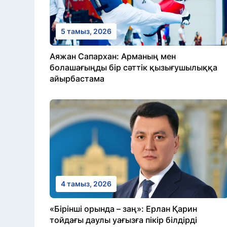
5 тамыз, 2026
Аяжан Сапархан: Арманың мен
болашағыңды бір сәттік қызығушылыққа
айырбастама
4 тамыз, 2026
«Бірінші орында – заң»: Ерлан Қарин
тойдағы даулы уағызға пікір білдірді