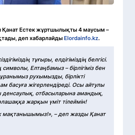
ы Қанат Естек жұртшылықты 4 маусым –
қтады, деп хабарлайды
Elordainfo.kz
.
дігіміздің тұғыры, елдігіміздің белгісі.
символы, Елтаңбамыз – бірлігіміз бен
ранымыз рухымызды, бірлікті
м басуға жігерлендіреді. Осы айтулы
ы денсаулық, отбасыларына амандық,
лашаққа жарқын үміт тілеймін!
ік мақтанышымыз!», – деп жазды Қанат