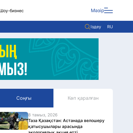
Мәзір
Шоу-бизнес
Іздеу
RU
ары
Көзқарас
Видео
Әлем
Жолдау
Комплаенс қызметі
Соңғы
Көп қаралған
Әдеп кодексі
Елге қызмет
8 тамыз, 2026
Таза Қазақстан: Астанада велошеру
қатысушылары арасында
экологиялық акция өтті