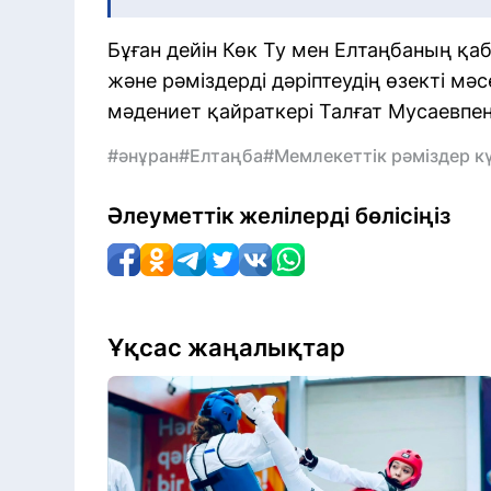
Бұған дейін Көк Ту мен Елтаңбаның қа
және рәміздерді дәріптеудің өзекті мә
мәдениет қайраткері Талғат Мусаевпе
#әнұран
#Елтаңба
#Мемлекеттік рәміздер кү
Әлеуметтік желілерді бөлісіңіз
Ұқсас жаңалықтар