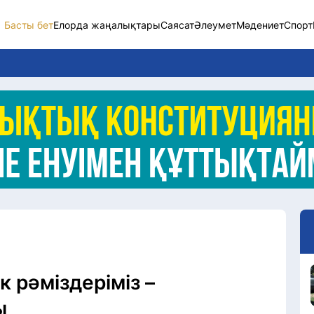
Басты бет
Елорда жаңалықтары
Саясат
Әлеумет
Мәдениет
Спорт
Елорда жаңалықт
Саясат
Әлеумет
Экономика
Спорт
Мәдениет
Әртүрлі
к рәміздеріміз –
ы