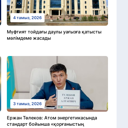
4 тамыз, 2026
Мүфтият тойдағы даулы уағызға қатысты
мәлімдеме жасады
3 тамыз, 2026
Ержан Төлеков: Атом энергетикасында
стандарт бойынша «қорғаныстың