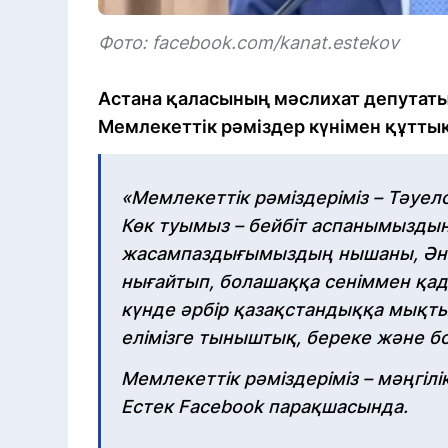
Фото: facebook.com/kanat.estekov
Астана қаласының мәслихат депутат
Мемлекеттік рәміздер күнімен құтты
«Мемлекеттік рәміздеріміз – Тәуелсіз
Көк туымыз – бейбіт аспанымыздың 
жасампаздығымыздың нышаны, Әнұ
нығайтып, болашаққа сеніммен қада
күнде әрбір қазақстандыққа мықт
елімізге тыныштық, береке және бо
Мемлекеттік рәміздеріміз – мәңгіл
Естек Facebook парақшасында.