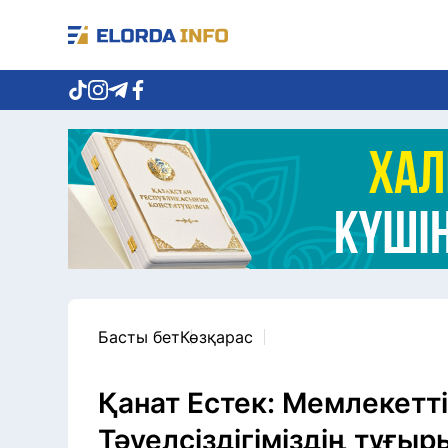
Басты бет
Көзқарас
Қанат Естек: Мемлекетті
Тәуелсіздігіміздің тұғыр