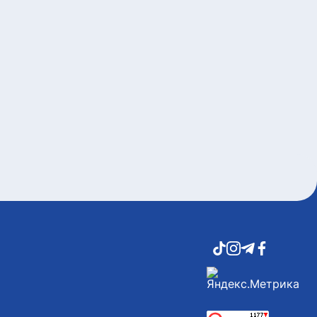
7 тамыз, 2026
Ұлытауда «Қызылорда – Жезқазған»
жолын жаңғырту жұмыстары
жалғасуда
7 тамыз, 2026
Елімізде 12 өңірде 1 850 төсек-
орынды қамтитын оңалту
орталықтарын салу жобасы іске
асырылуда
7 тамыз, 2026
Қарулы күштерде Абай
шығармаларын оқудан челлендж
басталды
7 тамыз, 2026
Соңғы жылдары азаматтардың
сайлауға қатысу белсендігі артты –
сауалнама
7 тамыз, 2026
Орталық Азия елдері Сырдарияның
су есебін автоматтандыру жобасын
әзірлеуді мақұлдады
7 тамыз, 2026
Ерсайын Нағаспаев құрылыс