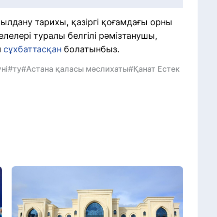
былдану тарихы, қазіргі қоғамдағы орны
селелері туралы белгілі рәмізтанушы,
н
сұхбаттасқан
болатынбыз.
ні
#ту
#Астана қаласы мәслихаты
#Қанат Естек