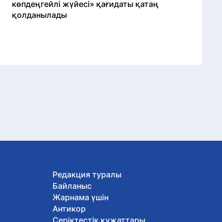
көпдеңгейлі жүйесі» қағидаты қатаң
қолданылады
Редакция туралы
Байланыс
Жарнама үшін
Антикор
Серіктестік құжаттары