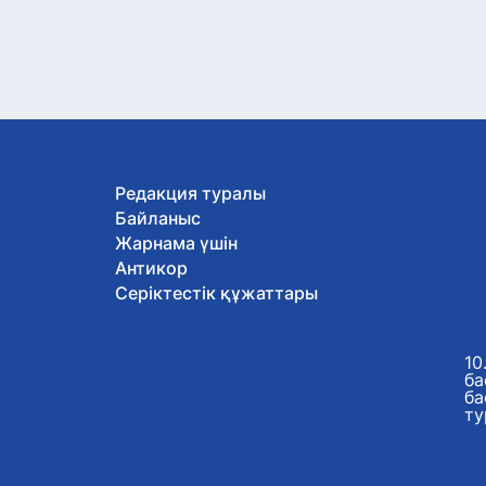
Редакция туралы
Байланыс
Жарнама үшін
Антикор
Серіктестік құжаттары
10
ба
ба
ту