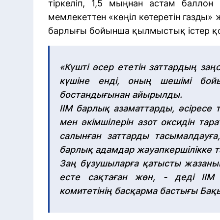
тіркеліп, 1,5 мыңнан астам баллон 
мемлекеттен «көңіл көтеретін газды» 
барлығы бойынша қылмыстық істер қ
«Күшті әсер ететін заттардың заң
күшіне енді, оның шешімі бой
бостандығынан айырылды.
ІІМ барлық азаматтарды, әсіресе
мен әкімшілерін азот оксидін та
салынған заттарды тасымалдауға,
барлық адамдар жауапкершілікке 
Заң бұзушыларға қатысты жазаны
есте сақтаған жөн, - деді ІІМ
комитетінің басқарма бастығы Бақ