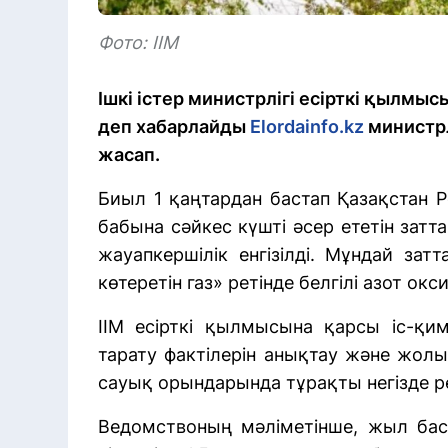
Фото: ІІМ
Ішкі істер министрлігі есірткі қылмы
деп хабарлайды
Elordainfo.kz
министрл
жасап.
Биыл 1 қаңтардан бастап Қазақстан 
бабына сәйкес күшті әсер ететін за
жауапкершілік енгізілді. Мұндай зат
көтеретін газ» ретінде белгілі азот оксид
ІІМ есірткі қылмысына қарсы іс-қи
тарату фактілерін анықтау және жолы
сауық орындарында тұрақты негізде ре
Ведомствоның мәліметінше, жыл бас