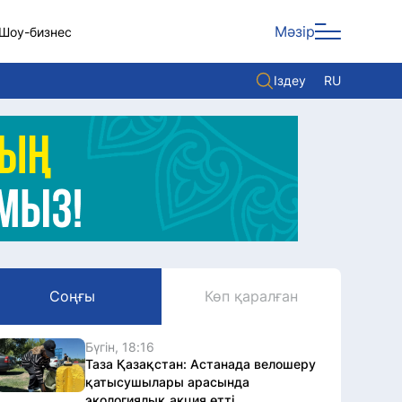
Мәзір
Шоу-бизнес
Іздеу
RU
ары
Көзқарас
Видео
Әлем
Жолдау
Комплаенс қызметі
Соңғы
Көп қаралған
Әдеп кодексі
Елге қызмет
Бүгін, 18:16
Таза Қазақстан: Астанада велошеру
қатысушылары арасында
экологиялық акция өтті