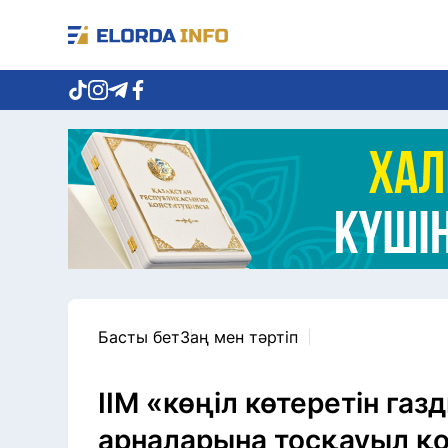
Басты бет
Заң мен тәртіп
ІІМ «көңіл көтеретін га
арналарына тосқауыл қ