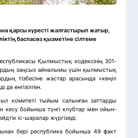
сына қарсы күресті жалғастырып жатыр,
іктің баспасөз қызметіне сілтеме
Республикасы Қылмыстық кодексінің 301-
ттардың заңсыз айналымы үшін қылмыстық
тардың тізбесіне жастар арасында «көңіл
і де енгізілген.
мыл комитеті тыйым салынған заттарды
н кесу бойынша түнгі клубтар мен ойын-
йдтік іс-шаралар жүргізеді.
ынан бері республика бойынша 49 факт