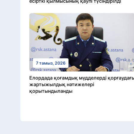
есірткі қылмысының қаупі түсіндірілді
7 тамыз, 2026
Елордада қоғамдық мүдделерді қорғаудағ
жартыжылдық нәтижелері
қорытындыланды