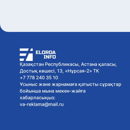
Қазақстан Республикасы, Астана қаласы,
Достық көшесі, 13, «Нұрсая-2» ТК
+7 778 240 35 10
Ұсыныс және жарнамаға қатысты сұрақтар
бойынша мына мекен-жайға
хабарласыңыз:
va-reklama@mail.ru