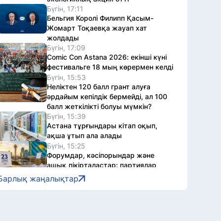
Бүгін, 17:11
Бельгия Королі Филипп Қасым-
Жомарт Тоқаевқа жауап хат
жолдады
Бүгін, 17:09
Comic Con Astana 2026: екінші күні
фестивальге 18 мың көрермен келді
Бүгін, 15:53
Неліктен 120 балл грант алуға
әрдайым кепілдік бермейді, ал 100
балл жеткілікті болуы мүмкін?
Бүгін, 15:39
Астана тұрғындары кітап оқып,
ақша ұтып ала алады
Бүгін, 15:25
Форумдар, кәсіпорындар және
ашық пікірталастар: партиялар
сайлау науқанын қайда
Барлық жаңалықтар
жалғастырды
Бүгін, 15:01
Астанада автомотоспорт арқылы
жастарға есірткі қылмысының қаупі