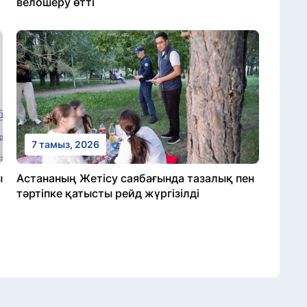
велошеру өтті
7 тамыз, 2026
ы
Астананың Жетісу саябағында тазалық пен
тәртіпке қатысты рейд жүргізілді