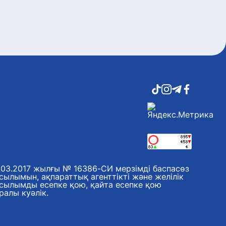
әзірлеуді мақұлдады
7 тамыз, 2026
Ерсайын Нағаспаев құрылыс
саласының бірқатар ардагері мен
маманын марапаттады
7 тамыз, 2026
Қазақстанда 589 дәрілік
препараттың бағасы төмендеді
7 тамыз, 2026
Жоғары аудиторлық палата
жасырын сауалнамадан өтуге
шақырады
7 тамыз, 2026
Мемлекеттік грант иегерлері:
астаналық түлектер алғашқы
әсерлерімен бөлісті
.03.2017 жылғы № 16386-СИ мерзімді баспасөз
7 тамыз, 2026
сылымын, ақпараттық агенттікті және желілік
Қазақстандық ескекшілер Азия
сылымды есепке қою, қайта есепке қою
чемпионатын төрт алтын медальмен
ралы куәлік.
аяқтады
7 тамыз, 2026
Құрылтай-2026: теледебаттан кейін