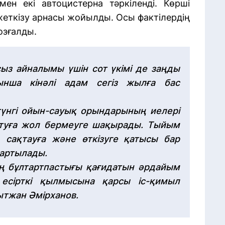
мен екі автоцистерна тәркіленді. Көрші
жеткізу арнасы жойылды. Осы фактілердің
озғалды.
сыз айналымы үшін сот үкімі де заңды
ынша кінәлі адам сегіз жылға бас
 түнгі ойын-сауық орындарының иелері
ратуға жол бермеуге шақырады. Тыйым
 сақтауға және өткізуге қатысы бар
тартылады.
ң бұлтартпастығы қағидатын әрдайым
 есірткі қылмысына қарсы іс-қимыл
ытжан Әмірханов.