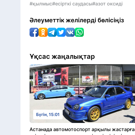
#қылмыс
#есірткі саудасы
#азот оксиді
Әлеуметтік желілерді бөлісіңіз
Ұқсас жаңалықтар
Бүгін, 15:01
Астанада автомотоспорт арқылы жастарға