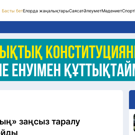
Басты бет
Елорда жаңалықтары
Саясат
Әлеумет
Мәдениет
Спорт
Елорда жаңалықт
Саясат
Әлеумет
Экономика
Спорт
Мәдениет
Әртүрлі
здың» заңсыз таралу
ойды