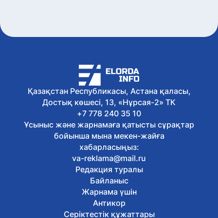
үкіметаралық кеңестің шағын
құрамдағы отырысына қатысты
Бүгін, 17:03
Экологиялық кодекс жаңартылды: не
өзгереді?
Бүгін, 16:51
Қазақстан театрларында балаларға
арналған қойылымдар көбейіп келеді
Бүгін, 16:38
Қазақстан Республикасы, Астана қаласы,
Жалақыдан ұсталған алиментті
Достық көшесі, 13, «Нұрсая-2» ТК
аудармаған жұмыс беруші жауапқа
тартылды
+7 778 240 35 10
Бүгін, 16:26
Ұсыныс және жарнамаға қатысты сұрақтар
Балаларды интернет-алаяқтардан
бойынша мына мекен-жайға
қалай қорғауға болады
хабарласыңыз:
Бүгін, 16:14
va-reklama@mail.ru
Отандық өндірушілермен жеңіл
Редакция туралы
өнеркәсіпті дамыту мәселелері
Байланыс
талқыланды
Бүгін, 16:02
Жарнама үшін
Астанада Абай күніне орай
Антикор
тоғызқұмалақтан алғашқы қалалық
Серіктестік құжаттары