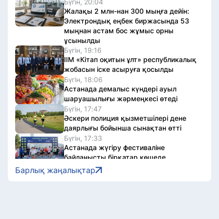
Бүгін, 20:04
Жалақы 2 млн-нан 300 мыңға дейін:
Электрондық еңбек биржасында 53
мыңнан астам бос жұмыс орны
ұсынылды
Бүгін, 19:16
ІІМ «Кітап оқитын ұлт» республикалық
жобасын іске асыруға қосылды
Бүгін, 18:06
Астанада демалыс күндері ауыл
шаруашылығы жәрмеңкесі өтеді
Бүгін, 17:47
Әскери полиция қызметшілері дене
даярлығы бойынша сынақтан өтті
Бүгін, 17:33
Астанада жүгіру фестиваліне
байланысты бірқатар көшеде
қозғалыс шектеледі
Барлық жаңалықтар
Бүгін, 17:19
Қазақстанда «Әділетті қоғамға
шыншыл сөз» атты кітап жарық көрді
Бүгін, 17:14
Олжас Бектенов Еуразиялық