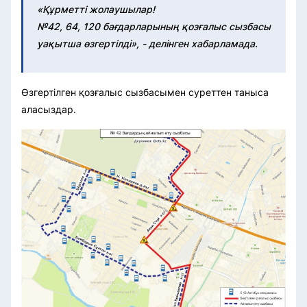
«Құрметті жолаушылар!
№42, 64, 120 бағдарларының қозғалыс сызбасы
уақытша өзгертілді», - делінген хабарламада.
Өзгертілген қозғалыс сызбасымен суреттен таныса
аласыздар.