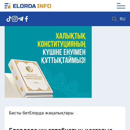
RU
Елорда жаңалықтары
Көзқарас
Саясат
Видео
Әлеумет
Әлем
Экономика
Жолдау
Спорт
Комплаенс қызметі
Мәдениет
Әдеп кодексі
Әртүрлі
Елге қызмет
Басты бет
Елорда жаңалықтары