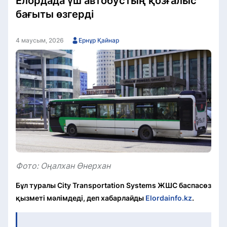
Елордада үш автобустың қозғалыс
бағыты өзгерді
4 маусым, 2026
Ернұр Қайнар
Фото: Оңалхан Өнерхан
Бұл туралы City Transportation Systems ЖШС баспасөз
қызметі мәлімдеді, деп хабарлайды
Elordainfo.kz
.