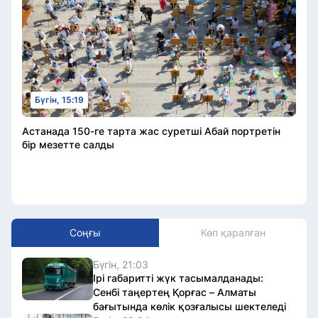
Бүгін, 15:19
Астанада 150-ге тарта жас суретші Абай портретін
бір мезетте салды
Соңғы
Көп қаралған
Бүгін, 21:03
Ірі габаритті жүк тасымалданады:
Сенбі таңертең Қорғас – Алматы
бағытында көлік қозғалысы шектеледі