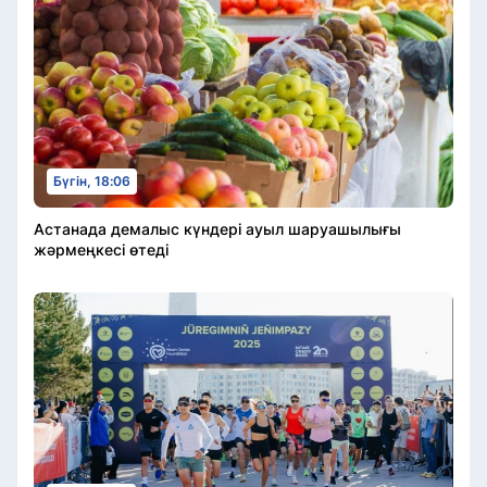
Бүгін, 18:06
Астанада демалыс күндері ауыл шаруашылығы
жәрмеңкесі өтеді