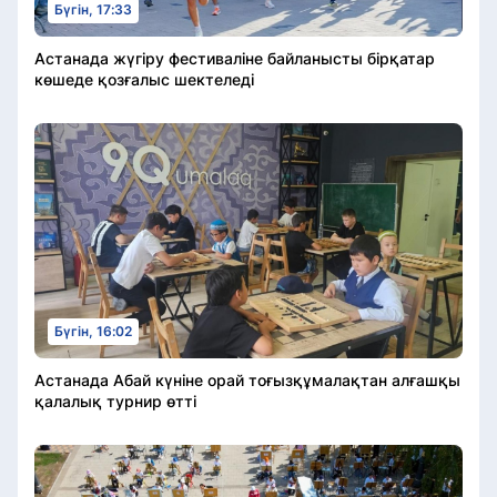
Бүгін, 17:33
Астанада жүгіру фестиваліне байланысты бірқатар
көшеде қозғалыс шектеледі
Бүгін, 16:02
Астанада Абай күніне орай тоғызқұмалақтан алғашқы
қалалық турнир өтті