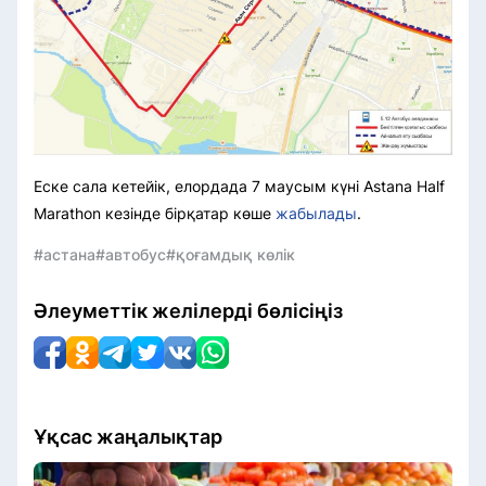
Еске сала кетейік, елордада 7 маусым күні Astana Half
Marathon кезінде бірқатар көше
жабылады
.
#астана
#автобус
#қоғамдық көлік
Әлеуметтік желілерді бөлісіңіз
Ұқсас жаңалықтар