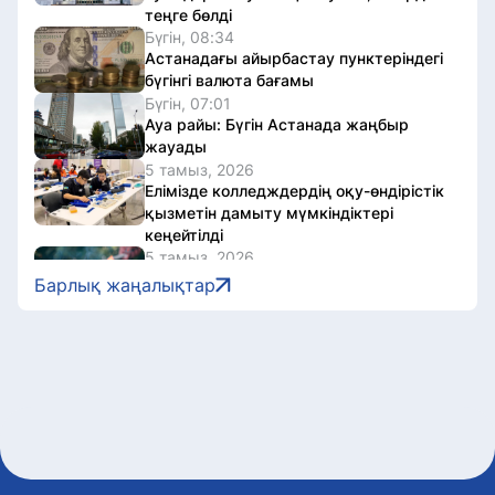
теңге бөлді
Бүгін, 08:34
Астанадағы айырбастау пунктеріндегі
бүгінгі валюта бағамы
Бүгін, 07:01
Ауа райы: Бүгін Астанада жаңбыр
жауады
5 тамыз, 2026
Елімізде колледждердің оқу-өндірістік
қызметін дамыту мүмкіндіктері
кеңейтілді
5 тамыз, 2026
Бурабайда кәуап пісірген туристерге
Барлық жаңалықтар
айыппұл салынды
5 тамыз, 2026
Грант конкурсының қорытындысын
қайдан білуге болады
5 тамыз, 2026
Шығыс Қазақстандағы сарапшылар
алаңында жаңа Құрылтайдағы
өңірлердің өкілдігі талқыланды
5 тамыз, 2026