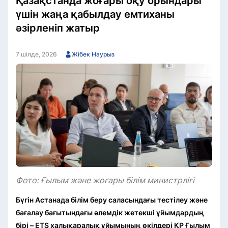
Қазақстанда жоғары оқу орындары
үшін жаңа қабылдау емтиханы
әзірленіп жатыр
7 шілде, 2026
Жібек Наурыз
Фото: Ғылым және жоғары білім министрлігі
Бүгін Астанада білім беру саласындағы тестілеу және
бағалау бағытындағы әлемдік жетекші ұйымдардың
бірі – ETS халықаралық ұйымының өкілдері ҚР Ғылым