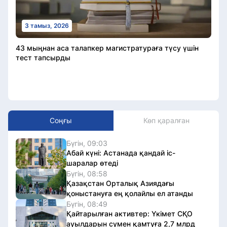
3 тамыз, 2026
43 мыңнан аса талапкер магистратураға түсу үшін
тест тапсырды
Соңғы
Көп қаралған
Бүгін, 09:03
Абай күні: Астанада қандай іс-
шаралар өтеді
Бүгін, 08:58
Қазақстан Орталық Азиядағы
қоныстануға ең қолайлы ел атанды
Бүгін, 08:49
Қайтарылған активтер: Үкімет СҚО
ауылдарын сумен қамтуға 2,7 млрд