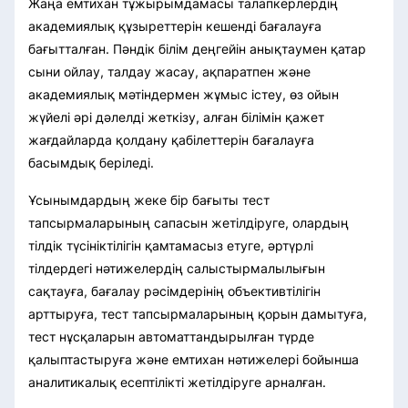
Жаңа емтихан тұжырымдамасы талапкерлердің
академиялық құзыреттерін кешенді бағалауға
бағытталған. Пәндік білім деңгейін анықтаумен қатар
сыни ойлау, талдау жасау, ақпаратпен және
академиялық мәтіндермен жұмыс істеу, өз ойын
жүйелі әрі дәлелді жеткізу, алған білімін қажет
жағдайларда қолдану қабілеттерін бағалауға
басымдық беріледі.
Ұсынымдардың жеке бір бағыты тест
тапсырмаларының сапасын жетілдіруге, олардың
тілдік түсініктілігін қамтамасыз етуге, әртүрлі
тілдердегі нәтижелердің салыстырмалылығын
сақтауға, бағалау рәсімдерінің объективтілігін
арттыруға, тест тапсырмаларының қорын дамытуға,
тест нұсқаларын автоматтандырылған түрде
қалыптастыруға және емтихан нәтижелері бойынша
аналитикалық есептілікті жетілдіруге арналған.