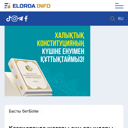
RU
Елорда жаңалықтары
Көзқарас
Саясат
Видео
Әлеумет
Әлем
Экономика
Жолдау
Спорт
Комплаенс қызметі
Мәдениет
Әдеп кодексі
Әртүрлі
Елге қызмет
Басты бет
Білім