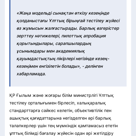
«Жаңа модельді сынақтан өткізу кезеңінде
қолданыстағы Ұлттық бірыңғай тестілеу жүйесі
өз жұмысын жалғастырады. Барлық өзгерістер
зерттеу нәтижелері, пилоттық апробация
қорытындылары, сарапшылардың
ұсынымдары мен академиялық
қауымдастықтың пікірлері негізінде кезең-
кезеңімен енгізілетін болады», - делінген
хабарламада.
ҚР Ғылым және жоғары білім министрлігі Ұлттық
тестілеу орталығымен бірлесіп, халықаралық
стандарттарға сәйкес келетін, объективтілік пен
ашықтық қағидаттарына негізделген әрі барлық
талапкерлер үшін тең мүмкіндік қамтамасыз ететін
ұлттық білімді бағалау жүйесін одан әрі жетілдіру