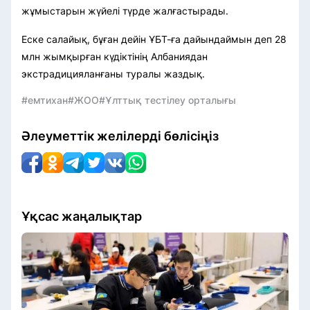
жұмыстарын жүйелі түрде жалғастырады.
Еске салайық, бұған дейін ҰБТ-ға дайындаймын деп 28
млн жымқырған күдіктінің Албаниядан
экстрадицияланғаны туралы жаздық.
#емтихан
#ЖОО
#Ұлттық тестілеу орталығы
Әлеуметтік желілерді бөлісіңіз
Ұқсас жаңалықтар