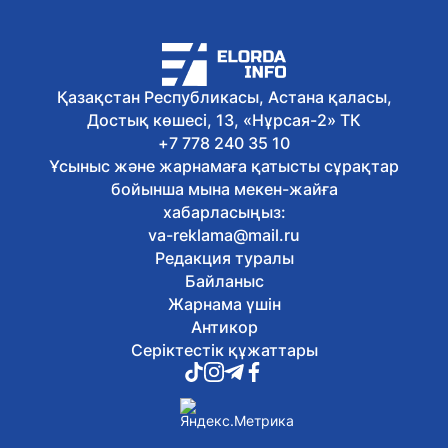
Елімізде 20 млн тоннаға жуық мал
азығы дайындалды
5 тамыз, 2026
ҚТЖ жүргізушілерді теміржол
өткелдерінде жол ережесін сақтауға
Қазақстан Республикасы, Астана қаласы,
шақырды
Достық көшесі, 13, «Нұрсая-2» ТК
5 тамыз, 2026
2027 жылға дейін өңірлерде заманауи
+7 778 240 35 10
травматологиялық орталықтар
Ұсыныс және жарнамаға қатысты сұрақтар
құрылады
бойынша мына мекен-жайға
5 тамыз, 2026
хабарласыңыз:
Судағы қауіпсіздік: мамандар суға
va-reklama@mail.ru
батқан адамға алғашқы көмек көрсету
Редакция туралы
жолдарын түсіндірді
Байланыс
5 тамыз, 2026
Қазақстанда алкогольсіз сусындар
Жарнама үшін
өндірісінің көлемі 1,6 млрд литрге
Антикор
жетті
Серіктестік құжаттары
5 тамыз, 2026
Мемлекет басшысы шағын және орта
бизнесті қолдауды күшейтуді
тапсырды
5 тамыз, 2026