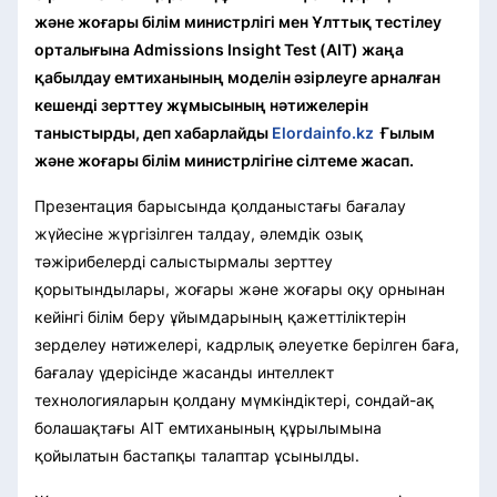
және жоғары білім министрлігі мен Ұлттық тестілеу
орталығына Admissions Insight Test (AIT) жаңа
қабылдау емтиханының моделін әзірлеуге арналған
кешенді зерттеу жұмысының нәтижелерін
таныстырды, деп хабарлайды
Elordainfo.kz
Ғылым
және жоғары білім министрлігіне сілтеме жасап.
Презентация барысында қолданыстағы бағалау
жүйесіне жүргізілген талдау, әлемдік озық
тәжірибелерді салыстырмалы зерттеу
қорытындылары, жоғары және жоғары оқу орнынан
кейінгі білім беру ұйымдарының қажеттіліктерін
зерделеу нәтижелері, кадрлық әлеуетке берілген баға,
бағалау үдерісінде жасанды интеллект
технологияларын қолдану мүмкіндіктері, сондай-ақ
болашақтағы AIT емтиханының құрылымына
қойылатын бастапқы талаптар ұсынылды.