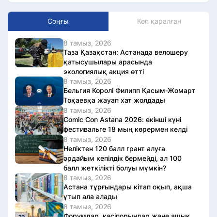
Соңғы
Көп қаралған
8 тамыз, 2026
Таза Қазақстан: Астанада велошеру
қатысушылары арасында
экологиялық акция өтті
8 тамыз, 2026
Бельгия Королі Филипп Қасым-Жомарт
Тоқаевқа жауап хат жолдады
8 тамыз, 2026
Comic Con Astana 2026: екінші күні
фестивальге 18 мың көрермен келді
8 тамыз, 2026
Неліктен 120 балл грант алуға
әрдайым кепілдік бермейді, ал 100
балл жеткілікті болуы мүмкін?
8 тамыз, 2026
Астана тұрғындары кітап оқып, ақша
ұтып ала алады
8 тамыз, 2026
Форумдар, кәсіпорындар және ашық