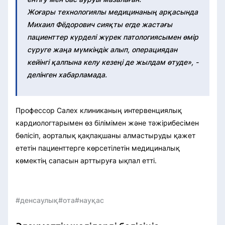
Жоғары технологиялы медицинаның арқасында
Михаил Фёдорович сияқты егде жастағы
пациенттер күрделі жүрек патологиясымен өмір
сүруге жаңа мүмкіндік алып, операциядан
кейінгі қалпына келу кезеңі де жылдам өтуде», -
делінген хабарламада.
Профессор Салех клиниканың интервенциялық
кардиологтарымен өз білімімен және тәжірибесімен
бөлісіп, аорталық қақпақшаны алмастыруды қажет
ететін пациенттерге көрсетілетін медициналық
көмектің сапасын арттыруға ықпал етті.
#денсаулық
#ота
#науқас