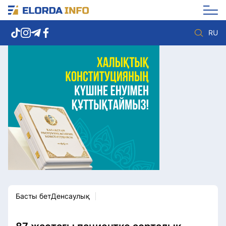
RU
Елорда жаңалықтары
Көзқарас
Саясат
Видео
Әлеумет
Әлем
Экономика
Жолдау
Спорт
Комплаенс қызметі
Мәдениет
Әдеп кодексі
Әртүрлі
Елге қызмет
Басты бет
Денсаулық