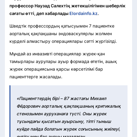
профессор Наузад Салехтің жетекшілігімен шеберлік
сағаты өтті, деп хабарлады
Elordainfo.kz
.
Шведтік профессордың қатысуымен 7 пациентке
аорталық қақпақшаны эндоваскулярлы жолмен
күрделі алмастыру операциялары сәтті жүргізілді.
Мұндай аз инвазивті операциялар жүрек-қан
тамырлары аурулары ауыр формада өтетін, ашық
жүрек операциясына қарсы көрсетілімі бар
пациенттерге жасалады.
«Пациенттердің бірі – 87 жастағы Михаил
Фёдорович аорталық қақпақшаның критикалық
стенозымен ауруханаға түсті. Оны жүрек
тұсындағы қысатын ауырсыну, тіпті тыныш
күйде пайда болатын жүрек соғысының жиілеуі,
ентігу мен бас ауруы мазалаған.