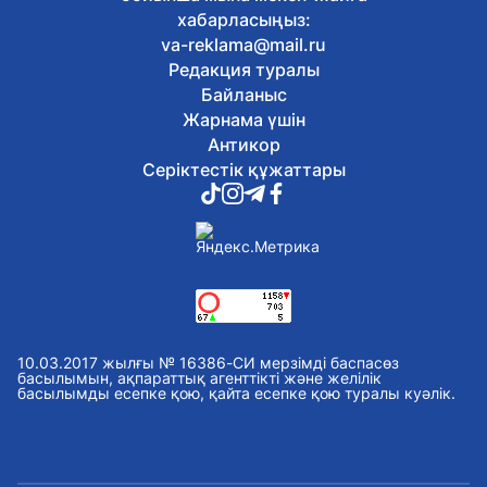
8 тамыз, 2026
хабарласыңыз:
Ұлттық музейде Абай күніне арналған
va-reklama@mail.ru
тақырыптық экскурсия өтті
Редакция туралы
8 тамыз, 2026
Елордада спорт күніне орай
Байланыс
бұқаралық велошеру өтті
Жарнама үшін
8 тамыз, 2026
Антикор
Қазақстандық ЖОО-лар
Серіктестік құжаттары
талапкерлерге 2 мыңнан астам грант
ұсынады
8 тамыз, 2026
Швейцариядағы Grand Slam турниріне
қатысатын қазақстандық
дзюдошылар белгілі болды
8 тамыз, 2026
Елордада 2 автобустың қозғалыс
бағыты өзгерді
10.03.2017 жылғы № 16386-СИ мерзімді баспасөз
7 тамыз, 2026
басылымын, ақпараттық агенттікті және желілік
Астанада партиялар сайлауалды үгіт
басылымды есепке қою, қайта есепке қою туралы куәлік.
жұмыстарын жалғастырды
7 тамыз, 2026
Қазақстан таеквондодан
Индонезиядағы халықаралық