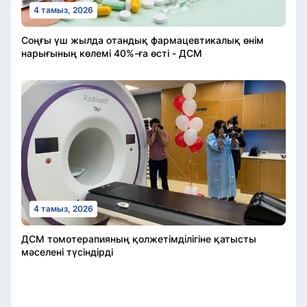
4 тамыз, 2026
Соңғы үш жылда отандық фармацевтикалық өнім
нарығының көлемі 40%-ға өсті - ДСМ
4 тамыз, 2026
ДСМ томотерапияның қолжетімділігіне қатысты
мәселені түсіндірді