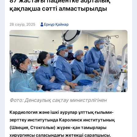
87 жастағы пациентке аорталық
қақпақша сәтті алмастырылды
28 сәуір, 2025
Ернұр Қайнар
Фото: Денсаулық сақтау министрлігінен
Кардиология және ішкі аурулар ұлттық ғылыми-
зерттеу институтында Каролинск институтының
(Швеция, Стокгольм) жүрек-қан тамырлары
хирургиясы саласындағы жетекші сарапшысы,