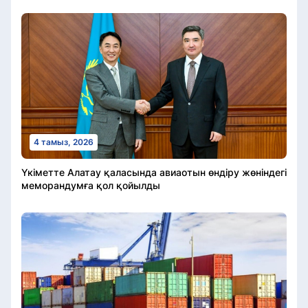
4 тамыз, 2026
Үкіметте Алатау қаласында авиаотын өндіру жөніндегі
меморандумға қол қойылды