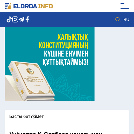
RU
Елорда жаңалықтары
Көзқарас
Саясат
Видео
Әлеумет
Әлем
Экономика
Жолдау
Спорт
Комплаенс қызметі
Мәдениет
Әдеп кодексі
Әртүрлі
Елге қызмет
Басты бет
Үкімет