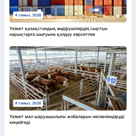
4 тамыз, 2026
Үкімет қазақстандық өндірушілердің сыртқы
нарықтарға шығуына қолдау көрсетпек
4 тамыз, 2026
Үкімет мал шаруашылығы жобаларын несиелендіруді
кеңейтеді