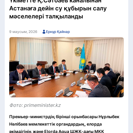
Үкіметте Қ.Сәтбаев каналынан
Астанаға дейін су құбырын салу
мәселелері талқыланды
9 маусым, 2026
Ернұр Қайнар
Фото: primeminister.kz
Премьер-министрдің бірінші орынбасары Нұрлыбек
Нәлібаев мемлекеттік органдардың, елорда
әкімдігінің және Elorda Aqua ШЖҚ-дағы МКК