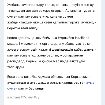
Жобаны жүзеге асыру халық санының өсуін және су
тұтынудың артуын ескере отырып, Астананы тұрақты
сумен қамтамасыз етуге, қаланы сумен
жабдықтаудың екінші көзін қалыптастыруға мүмкіндік
беретіні атап өтілді.
Кеңес қорытындысы бойынша Нұрлыбек Нәлібаев
мүдделі мемлекеттік органдарға жобаны уақтылы
жүзеге асыру үшін қажетті шешімдердің қабылдануын
қамтамасыз етуді және барлық жоспарланған
рәсімдерді барынша қысқа мерзімде аяқтауды
тапсырды.
Еске сала кетейік, Ақмола облысының Қорғалжын
ауданындағы ауылдарды орталықтандырылған
ауыз
сумен
қамту басталды.
#астана
#Үкімет
#су