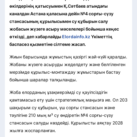
өкілдерінің қатысуымен Қ.Сәтбаев атындағы
каналдан Астана қаласына дейін №4 сорғы-сүзу
стансасының құрылысымен су құбырын салу
жобасын жүзеге асыру мәселелері бойынша кеңес
өткізді, деп хабарлайды
Elordainfo.kz
Үкіметтің
баспасөз қызметіне сілтеме жасап.
Жиын барысында жұмыстың қазіргі жай-күйі қаралды.
Жобаны жүзеге асыруды жеделдету және белгіленген
мерзімде құрылыс-монтаждау жұмыстарын бастау
бойынша шаралар талқыланды.
Жоба елорданың ұзақмерзімді су қауіпсіздігін
қамтамасыз ету үшін стратегиялық маңызға ие. Ол 203
шақырым су құбырын, үш сорғы стансасын және
тәулігіне 210 мың м³ су өндіретін №4 сорғы-сүзу
стансасын салуды көздейді. Құрылысты аяқтау 2028
жылға жоспарланған.