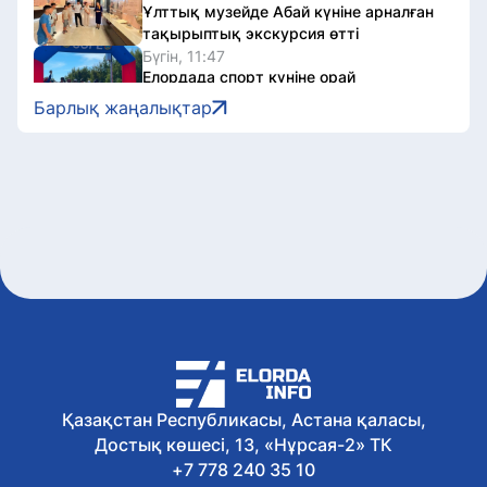
Ұлттық музейде Абай күніне арналған
тақырыптық экскурсия өтті
Бүгін, 11:47
Елордада спорт күніне орай
бұқаралық велошеру өтті
Барлық жаңалықтар
Бүгін, 11:03
Қазақстандық ЖОО-лар
талапкерлерге 2 мыңнан астам грант
ұсынады
Бүгін, 10:08
Швейцариядағы Grand Slam турниріне
қатысатын қазақстандық
дзюдошылар белгілі болды
Бүгін, 09:05
Елордада 2 автобустың қозғалыс
бағыты өзгерді
Бүгін, 08:04
Бүгін Астанада ауа райы қандай
болады
Қазақстан Республикасы, Астана қаласы,
7 тамыз, 2026
Достық көшесі, 13, «Нұрсая-2» ТК
Астанада партиялар сайлауалды үгіт
жұмыстарын жалғастырды
+7 778 240 35 10