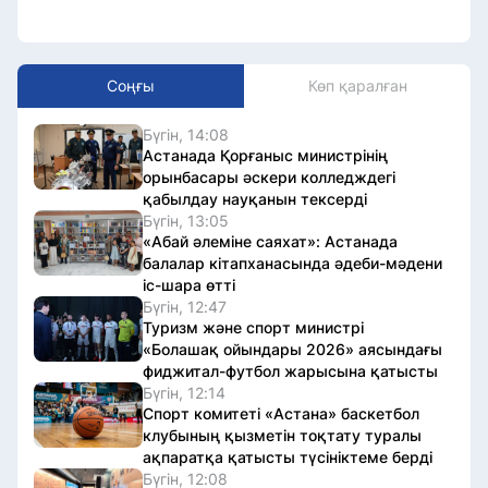
Соңғы
Көп қаралған
Бүгін, 14:08
Астанада Қорғаныс министрінің
орынбасары әскери колледждегі
қабылдау науқанын тексерді
Бүгін, 13:05
«Абай әлеміне саяхат»: Астанада
балалар кітапханасында әдеби-мәдени
іс-шара өтті
Бүгін, 12:47
Туризм және спорт министрі
«Болашақ ойындары 2026» аясындағы
фиджитал-футбол жарысына қатысты
Бүгін, 12:14
Спорт комитеті «Астана» баскетбол
клубының қызметін тоқтату туралы
ақпаратқа қатысты түсініктеме берді
Бүгін, 12:08