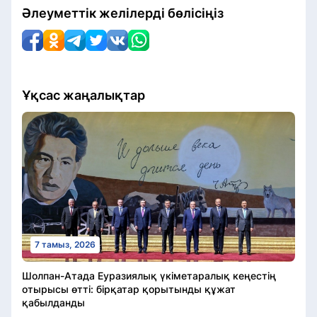
Әлеуметтік желілерді бөлісіңіз
Ұқсас жаңалықтар
7 тамыз, 2026
Шолпан-Атада Еуразиялық үкіметаралық кеңестің
отырысы өтті: бірқатар қорытынды құжат
қабылданды