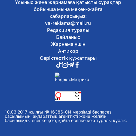
7 тамыз, 2026
Ұсыныс және жарнамаға қатысты сұрақтар
Қазақстан таеквондодан
бойынша мына мекен-жайға
Индонезиядағы халықаралық
хабарласыңыз:
турнирде төрт медальға ие болды
va-reklama@mail.ru
7 тамыз, 2026
Редакция туралы
Мемлекет басшысы кинорежиссер
Ардақ Әмірқұловтың отбасына көңіл
Байланыс
айтты
Жарнама үшін
7 тамыз, 2026
Антикор
Әкімдіктер талапкерлерге 2 мыңнан
Серіктестік құжаттары
астам грант бөлді
7 тамыз, 2026
«Тәуелсіздік ұрпақтары – 2026»
грантының иегерлері анықталды
7 тамыз, 2026
Президент Солтүстік Қазақстан
облысының 90 жылдығымен
құттықтады
7 тамыз, 2026
10.03.2017 жылғы № 16386-СИ мерзімді баспасөз
Қазақстанда аккредиттеу
басылымын, ақпараттық агенттікті және желілік
басылымды есепке қою, қайта есепке қою туралы куәлік.
цифрландырылып жатыр
7 тамыз, 2026
ШҚО-да фитосанитариялық бақылау