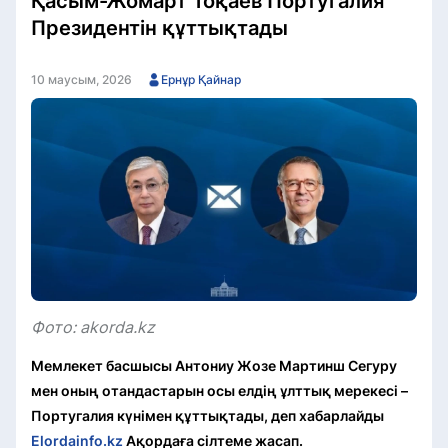
Қасым-Жомарт Тоқаев Португалия
Президентін құттықтады
10 маусым, 2026
Ернұр Қайнар
Фото: akorda.kz
Мемлекет басшысы Антониу Жозе Мартинш Сегуру
мен оның отандастарын осы елдің ұлттық мерекесі –
Португалия күнімен құттықтады, деп хабарлайды
Elordainfo.kz
Ақордаға сілтеме жасап.