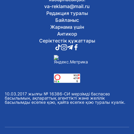
Ұлттық музейде Абай күніне арналған
va-reklama@mail.ru
тақырыптық экскурсия өтті
Редакция туралы
Бүгін, 11:47
Елордада спорт күніне орай
Байланыс
бұқаралық велошеру өтті
Жарнама үшін
Бүгін, 11:03
Антикор
Қазақстандық ЖОО-лар
Серіктестік құжаттары
талапкерлерге 2 мыңнан астам грант
ұсынады
Бүгін, 10:08
Швейцариядағы Grand Slam турниріне
қатысатын қазақстандық
дзюдошылар белгілі болды
Бүгін, 09:05
Елордада 2 автобустың қозғалыс
бағыты өзгерді
10.03.2017 жылғы № 16386-СИ мерзімді баспасөз
Бүгін, 08:04
басылымын, ақпараттық агенттікті және желілік
Бүгін Астанада ауа райы қандай
басылымды есепке қою, қайта есепке қою туралы куәлік.
болады
7 тамыз, 2026
Астанада партиялар сайлауалды үгіт
жұмыстарын жалғастырды
7 тамыз, 2026