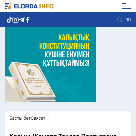
RU
Елорда жаңалықтары
Көзқарас
Саясат
Видео
Әлеумет
Әлем
Экономика
Жолдау
Спорт
Комплаенс қызметі
Мәдениет
Әдеп кодексі
Әртүрлі
Елге қызмет
Басты бет
Саясат