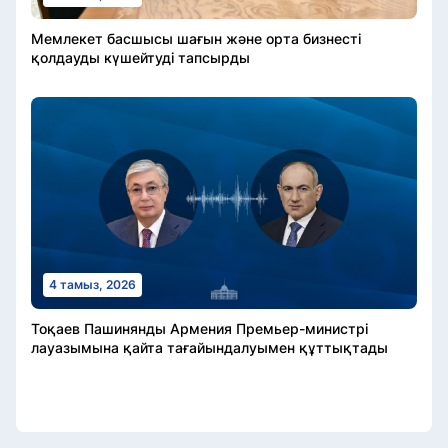
Мемлекет басшысы шағын және орта бизнесті
қолдауды күшейтуді тапсырды
4 тамыз, 2026
Тоқаев Пашинянды Армения Премьер-министрі
лауазымына қайта тағайындалуымен құттықтады