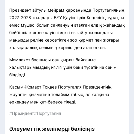
Президент айтулы мейрам қарсаңында Португалияның
2027-2028 жылдары БҰҰ Қауіпсіздік Кеңесінің тұрақты
емес мүшесі болып сайлануын аталған елдің жаһандық
бейбітшілік және қауіпсіздікті нығайту жолындағы
маңызды рөліне көрсетілген зор құрмет пен жоғары
халықаралық сенімінің көрінісі деп атап өткен.
Мемлекет басшысы сан қырлы байланыс
халықтарымыздың игілігі үшін беки түсетініне сенім
білдірді.
Қасым-Жомарт Тоқаев Португалия Президентінің
жауапты қызметіне толайым табыс, ал халқына
өркендеу мен құт-береке тіледі.
#Президент
#Португалия
Әлеуметтік желілерді бөлісіңіз