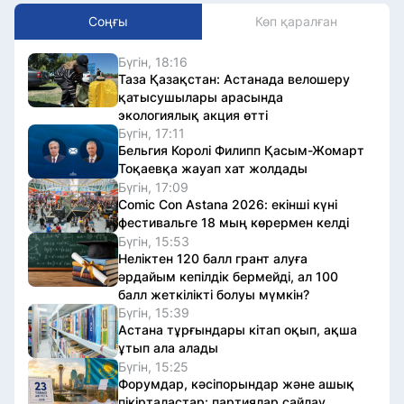
Соңғы
Көп қаралған
Бүгін, 18:16
Таза Қазақстан: Астанада велошеру
қатысушылары арасында
экологиялық акция өтті
Бүгін, 17:11
Бельгия Королі Филипп Қасым-Жомарт
Тоқаевқа жауап хат жолдады
Бүгін, 17:09
Comic Con Astana 2026: екінші күні
фестивальге 18 мың көрермен келді
Бүгін, 15:53
Неліктен 120 балл грант алуға
әрдайым кепілдік бермейді, ал 100
балл жеткілікті болуы мүмкін?
Бүгін, 15:39
Астана тұрғындары кітап оқып, ақша
ұтып ала алады
Бүгін, 15:25
Форумдар, кәсіпорындар және ашық
пікірталастар: партиялар сайлау