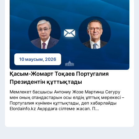
10 маусым, 2026
Қасым-Жомарт Тоқаев Португалия
Президентін құттықтады
Мемлекет басшысы Антониу Жозе Мартинш Сегуру
мен оның отандастарын осы елдің ұлттық мерекесі –
Португалия күнімен құттықтады, деп хабарлайды
Elordainfo.kz Ақордаға сілтеме жасап. П...