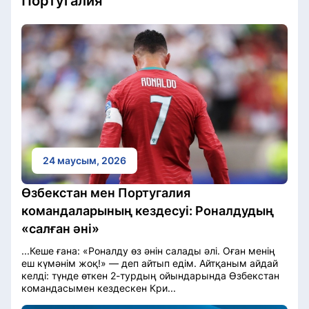
Португалия
24 маусым, 2026
Өзбекстан мен Португалия
командаларының кездесуі: Роналдудың
«салған әні»
...Кеше ғана: «Роналду өз әнін салады әлі. Оған менің
еш күмәнім жоқ!» — деп айтып едім. Айтқаным айдай
келді: түнде өткен 2-турдың ойындарында Өзбекстан
командасымен кездескен Кри...