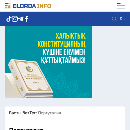
RU
Елорда жаңалықтары
Көзқарас
Саясат
Видео
Әлеумет
Әлем
Экономика
Жолдау
Спорт
Комплаенс қызметі
Мәдениет
Әдеп кодексі
Әртүрлі
Елге қызмет
Басты бет
Тег:
Португалия