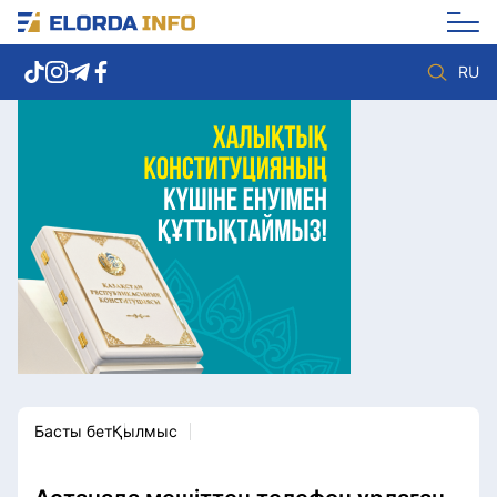
RU
Елорда жаңалықтары
Көзқарас
Саясат
Видео
Әлеумет
Әлем
Экономика
Жолдау
Спорт
Комплаенс қызметі
Мәдениет
Әдеп кодексі
Әртүрлі
Елге қызмет
Басты бет
Қылмыс