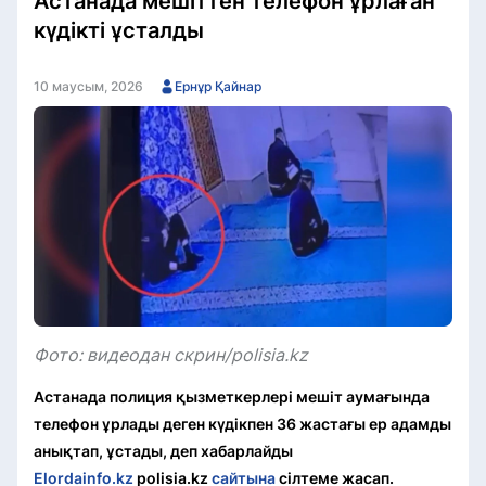
Астанада мешіттен телефон ұрлаған
күдікті ұсталды
10 маусым, 2026
Ернұр Қайнар
Фото: видеодан скрин/polisia.kz
Астанада полиция қызметкерлері мешіт аумағында
телефон ұрлады деген күдікпен 36 жастағы ер адамды
анықтап, ұстады, деп хабарлайды
Elordainfo.kz
polisia.kz
сайтына
сілтеме жасап.