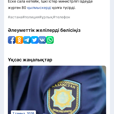
Еске сала кетейік, Ішкі істер министрлігі іздеуде
жүрген 80
қылмыскерді
қолға түсірді.
#астана
#полиция
#ұрлық
#телефон
Әлеуметтік желілерді бөлісіңіз
Ұқсас жаңалықтар
7 тамыз, 2026