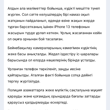
Алдын ала мәліметтер бойынша, күдікті мешітте түнеп
жүрген. Сол сәтте келушілердің бірі намаз оқып
жатқанын пайдаланып, еденде өзіне жақын жерде
тұрған барсетканың ішінен iPhone 13 телефонын
жасырын түрде ұрлап кеткен. Ұрлық жасағаннан кейін
ол оқиға орнынан бой тасалаған.
Бейнебақылау камераларының көмегімен күдіктінің
жеке басы анықталды. Жедел іздестіру іс-шаралары
барысында ол елорда көшелерінің бірінде ұсталды.
Ұрланған телефон тәркіленіп, заңды иесіне
қайтарылды. Аталған факті бойынша сотқа дейінгі
тергеу жүргізілуде.
Полиция азаматтарға жеке мүліктің сақталуына мұқият
қарауды және қоғамдық орындарда бағалы заттарды
қараусыз қалдырмауды ескертеді.