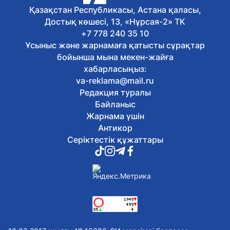
клубының қызметін тоқтату туралы
Қазақстан Республикасы, Астана қаласы,
ақпаратқа қатысты түсініктеме берді
Достық көшесі, 13, «Нұрсая-2» ТК
Бүгін, 12:08
Ұлттық музейде Абай күніне арналған
+7 778 240 35 10
тақырыптық экскурсия өтті
Ұсыныс және жарнамаға қатысты сұрақтар
Бүгін, 11:47
бойынша мына мекен-жайға
Елордада спорт күніне орай
хабарласыңыз:
бұқаралық велошеру өтті
va-reklama@mail.ru
Бүгін, 11:03
Редакция туралы
Қазақстандық ЖОО-лар
талапкерлерге 2 мыңнан астам грант
Байланыс
ұсынады
Жарнама үшін
Бүгін, 10:08
Антикор
Швейцариядағы Grand Slam турниріне
Серіктестік құжаттары
қатысатын қазақстандық
дзюдошылар белгілі болды
Бүгін, 09:05
Елордада 2 автобустың қозғалыс
бағыты өзгерді
Бүгін, 08:04
Бүгін Астанада ауа райы қандай
болады
7 тамыз, 2026