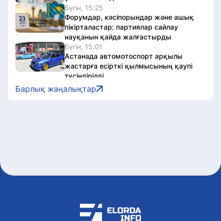
Бүгін, 15:25
Форумдар, кәсіпорындар және ашық
пікірталастар: партиялар сайлау
науқанын қайда жалғастырды
Бүгін, 15:01
Астанада автомотоспорт арқылы
жастарға есірткі қылмысының қаупі
түсіндірілді
Бүгін, 14:08
Барлық жаңалықтар
Астанада Қорғаныс министрінің
орынбасары әскери колледждегі
қабылдау науқанын тексерді
Бүгін, 13:05
«Абай әлеміне саяхат»: Астанада
балалар кітапханасында әдеби-мәдени
іс-шара өтті
Бүгін, 12:47
Туризм және спорт министрі
«Болашақ ойындары 2026» аясындағы
фиджитал-футбол жарысына қатысты
Бүгін, 12:14
Спорт комитеті «Астана» баскетбол