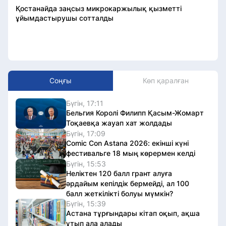
Қостанайда заңсыз микрокаржылық қызметті
ұйымдастырушы сотталды
Соңғы
Көп қаралған
Бүгін, 17:11
Бельгия Королі Филипп Қасым-Жомарт
Тоқаевқа жауап хат жолдады
Бүгін, 17:09
Comic Con Astana 2026: екінші күні
фестивальге 18 мың көрермен келді
Бүгін, 15:53
Неліктен 120 балл грант алуға
әрдайым кепілдік бермейді, ал 100
балл жеткілікті болуы мүмкін?
Бүгін, 15:39
Астана тұрғындары кітап оқып, ақша
ұтып ала алады