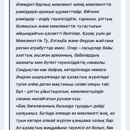
Әлемдегі барлық мемлекет өзінің мемлекеттік
рәміздерін ерекше құрметтейді. Өйткені
рәміздер – елдің тәуелсіздігін, тарихын, ұлттық
болмысын және мемлекеттік тұтастығын
айқындайтын қасиетті белгілер. Қазақ үшін де
Мемлекеттік Ту, Елтаңба және Әнұран жай ғана
ресми атрибуттар емес. Олар – ғасырлар бойы
азаттық аңсаған арманның, бабалардың
аманаты мен бүгінгі тәуелсіздіктің символы.
Сондықтан көк байрақ көтерілгенде немесе
Әнұран шырқалғанда әр қазақтың жүрегінде
туған еліне деген мақтаныш сезімі оянуы тиіс.
Бұл – ұлтты ұйыстыратын, мемлекетшілдік
сананы нығайтатын рухани күш.
«Бақ бағалағанның басында тұрады» дейді
халқымыз. Бүгінде әлемде өз мемлекеті жоқ, өз
туын көтере алмай жүрген қаншама халық бар.
Ал қазақтың маңдайына тәуелсіз ел болып, Көк