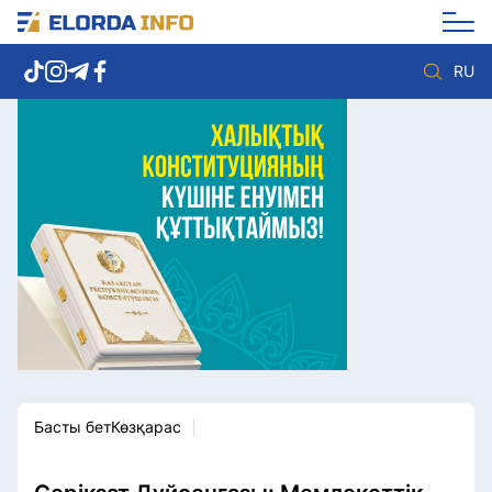
RU
Елорда жаңалықтары
Көзқарас
Саясат
Видео
Әлеумет
Әлем
Экономика
Жолдау
Спорт
Комплаенс қызметі
Мәдениет
Әдеп кодексі
Әртүрлі
Елге қызмет
Басты бет
Көзқарас