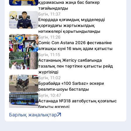
құрамасына жаңа бас бапкер
тағайындалды
Бүгін, 11:37
Елордада қоғамдық мүдделерді
қорғаудағы жартыжылдық
нәтижелері қорытындыланды
Бүгін, 11:26
Comic Con Astana 2026 фестиваліне
алғашқы күні 16 мың адам қатысты
Бүгін, 11:15
Астананың Жетісу саябағында
тазалық пен тәртіпке қатысты рейд
жүргізілді
Бүгін, 11:02
Бурабайда «100 Sarbaz» әскери
реалити-шоуы басталды
Бүгін, 10:47
Астанада №318 автобустың қозғалыс
бағыты өзгерді
Бүгін, 10:29
Барлық жаңалықтар
Қылмыстық топ Қызылорда
облысында алтын өндірумен
айналысқан