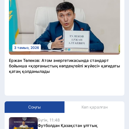
3 тамыз, 2026
Ержан Төлеков: Атом энергетикасында стандарт
бойынша «қорғаныстың көпдеңгейлі жүйесі» қағидаты
қатаң қолданылады
Соңғы
Көп қаралған
Бүгін, 11:48
Футболдан Қазақстан ұлттық