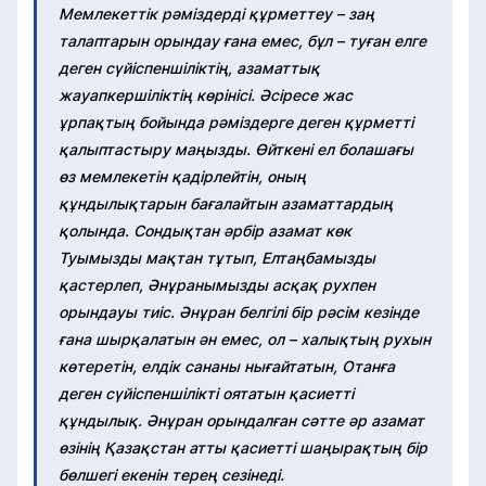
Мемлекеттік рәміздерді құрметтеу – заң
талаптарын орындау ғана емес, бұл – туған елге
деген сүйіспеншіліктің, азаматтық
жауапкершіліктің көрінісі. Әсіресе жас
ұрпақтың бойында рәміздерге деген құрметті
қалыптастыру маңызды. Өйткені ел болашағы
өз мемлекетін қадірлейтін, оның
құндылықтарын бағалайтын азаматтардың
қолында. Сондықтан әрбір азамат көк
Туымызды мақтан тұтып, Елтаңбамызды
қастерлеп, Әнұранымызды асқақ рухпен
орындауы тиіс. Әнұран белгілі бір рәсім кезінде
ғана шырқалатын ән емес, ол – халықтың рухын
көтеретін, елдік сананы нығайтатын, Отанға
деген сүйіспеншілікті оятатын қасиетті
құндылық. Әнұран орындалған сәтте әр азамат
өзінің Қазақстан атты қасиетті шаңырақтың бір
бөлшегі екенін терең сезінеді.