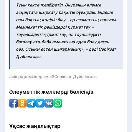
Туын көкте желбіретіп, Әнұранын әлемге
асқақтата шырқату бақыты бұйырды. Ендеше
осы бақтың қадірін білу – әр азаматтың парызы.
Мемлекеттік рәміздерді құрметтеу –
тәуелсіздікті құрметтеу, ал тәуелсіздікті
бағалау ата-баба аманатына адал болу деген
сөз. Осыны естен шығармайық», - деді Серікзат
Дүйсенғазы.
#пікір
#рәміздер күні
#Серікзат Дүйсенғазы
Әлеуметтік желілерді бөлісіңіз
Ұқсас жаңалықтар