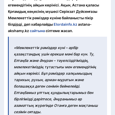
егемендігінің айқын көрінісі. Ақын, Астана қаласы
Қоғамдық кеңесінің мүшесі Серікзат Дүйсенғазы
Мемлекеттік рәміздер күніне байланысты пікір
білдірді, деп хабарлайды
Elordainfo.kz
astana-
akshamy.kz
сайтына
сілтеме жасап.
«Мемлекеттік рәміздер күні – әрбір
қазақстандық үшін ерекше мәні бар күн. Ту,
Елтаңба және Әнұран – тәуелсіздігіміздің,
мемлекетіміздің тұтастығы мен егемендігінің
айқын көрінісі. Бұл рәміздер халқымыздың
тарихын, рухын, арман-мұратын және
болашаққа деген сенімін бейнелейді.
Елтаңбамыз ұлттық құндылықтарымыз бен
бірлігімізді дәріптесе, Әнұранымыз әр
азаматтың жүрегінде Отанға деген мақтаныш
сезімін оятады.