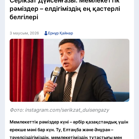
Серікзат Дүйсенғазы: Мемлекеттік
рәміздер – елдігіміздің ең қастерлі
белгілері
3 маусым, 2026
Ернұр Қайнар
Фото: instagram.com/serikzat_duisengazy
Мемлекеттік рәміздер күні – әрбір қазақстандық үшін
ерекше мәні бар күн. Ту, Елтаңба және Әнұран –
тәуелсіздігіміздің, мемлекетіміздің тұтастығы мен