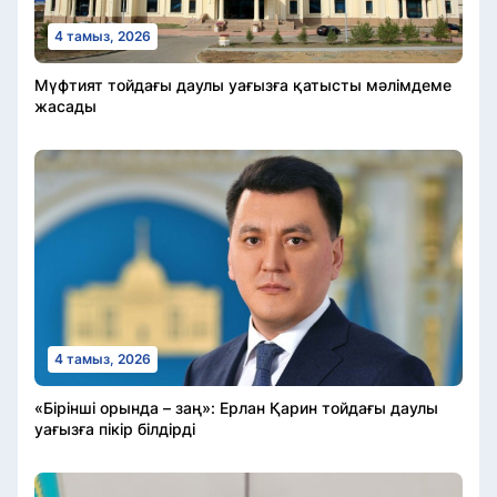
4 тамыз, 2026
Мүфтият тойдағы даулы уағызға қатысты мәлімдеме
жасады
4 тамыз, 2026
«Бірінші орында – заң»: Ерлан Қарин тойдағы даулы
уағызға пікір білдірді