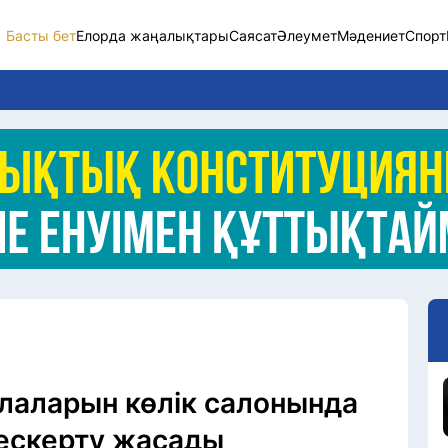
Басты бет
Елорда жаңалықтары
Саясат
Әлеумет
Мәдениет
Спорт
Елорда жаңалықт
Саясат
Әлеумет
Экономика
Спорт
Мәдениет
Әртүрлі
лаларын көлік салонында
 ескерту жасады