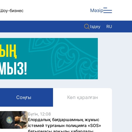
Мәзір
Шоу-бизнес
Іздеу
RU
ары
Көзқарас
Видео
Әлем
Жолдау
Комплаенс қызметі
Соңғы
Көп қаралған
Әдеп кодексі
Елге қызмет
Бүгін, 12:08
Елордалық бағдаршамның жұмыс
істемей тұрғанын полицияға «SOS»
батырмасы арқылы хабарлады