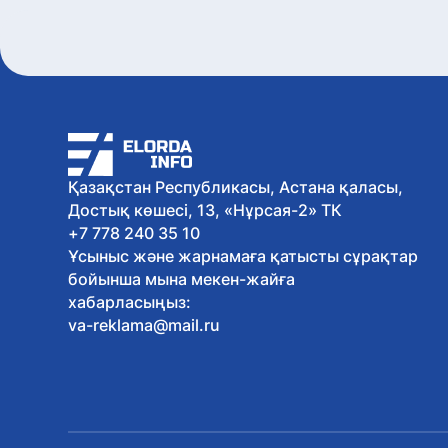
Қазақстан Республикасы, Астана қаласы,
Достық көшесі, 13, «Нұрсая-2» ТК
+7 778 240 35 10
Ұсыныс және жарнамаға қатысты сұрақтар
бойынша мына мекен-жайға
хабарласыңыз:
va-reklama@mail.ru