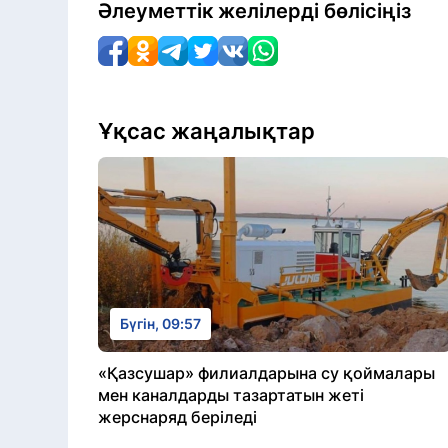
Әлеуметтік желілерді бөлісіңіз
Ұқсас жаңалықтар
Бүгін, 09:57
«Қазсушар» филиалдарына су қоймалары
мен каналдарды тазартатын жеті
жерснаряд беріледі