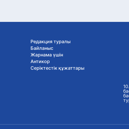
Редакция туралы
Байланыс
Жарнама үшін
Антикор
Серіктестік құжаттары
10
ба
ба
ту