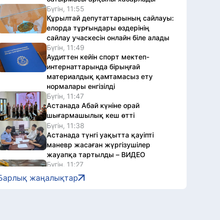
Бүгін, 11:55
Құрылтай депутаттарының сайлауы:
елорда тұрғындары өздерінің
сайлау учаскесін онлайн біле алады
Бүгін, 11:49
Аудиттен кейін спорт мектеп-
интернаттарында бірыңғай
материалдық қамтамасыз ету
нормалары енгізілді
Бүгін, 11:47
Астанада Абай күніне орай
шығармашылық кеш өтті
Бүгін, 11:38
Астанада түнгі уақытта қауіпті
маневр жасаған жүргізушілер
жауапқа тартылды – ВИДЕО
Бүгін, 11:27
Қазақстандық ватерполшылар
Барлық жаңалықтар
Уругвай қақпасына 22 гол соқты
Бүгін, 11:15
Алматыда көші-қон заңнамасын
бұзған Үндістан азаматтары елден