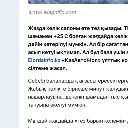
Фото: Magnific.соm
Жазда көлік салоны өте тез қызады. Т
шамамен +25 C болған жағдайда көлік 
дейін көтерілуі мүмкін. Ал бір сағатт
асып кетуі ықтимал. Ал бұл бала үшін 
Elordainfo.kz
«ҚазАвтоЖол» ұлттық ко
сілтеме жасап.
Себебі балалардың ағзасы ересектерге
Жабық көлікте бірнеше минут қалудың
нашарлауына, дененің шамадан тыс қыз
тануына әкелуі мүмкін.
Мұндай жағдайда «тез барып келемін», 