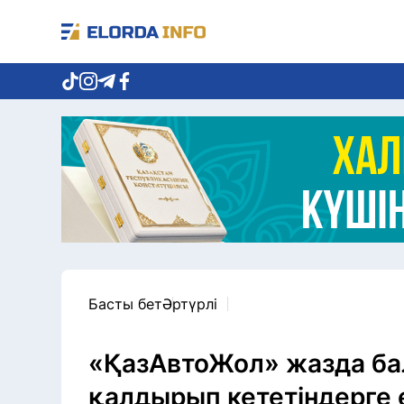
Басты бет
Әртүрлі
«ҚазАвтоЖол» жазда ба
қалдырып кететіндерге