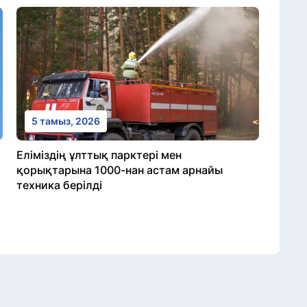
5 тамыз, 2026
Еліміздің ұлттық парктері мен
қорықтарына 1000-нан астам арнайы
техника берілді