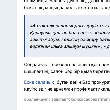
болмайды. Баланы дүкеннің, дәріхана
бекетінің маңында көлікте жалғыз қа
«Автокөлік салонындағы қауіп тек
Қараусыз қалған бала есікті абайсы
ашып-жабуы, көліктің басқару бат
өздігінен шыға алмауы мүмкін» , - 
Сондай-ақ, терезені сәл ашып қою нем
шешпейтіні, салон бәрібір қыза беретіні
Еске салайық
, бұған дейін Бас прокур
қауіпсіздігіне арналған профилактика
#бала
#қауіпсіздік
#автокөлік
#салон
#аптап