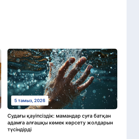
5 тамыз, 2026
Судағы қауіпсіздік: мамандар суға батқан
адамға алғашқы көмек көрсету жолдарын
түсіндірді