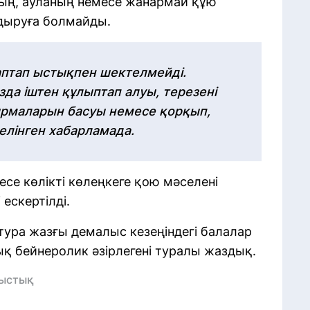
ның, ауланың немесе жанармай құю
лдыруға болмайды.
 аптап ыстықпен шектелмейді.
зда іштен құлыптап алуы, терезені
ырмаларын басуы немесе қорқып,
делінген хабарламада.
есе көлікті көлеңкеге қою мәселені
 ескертілді.
атура жазғы демалыс кезеңіндегі балалар
лық бейнеролик әзірлегені туралы жаздық.
 ыстық