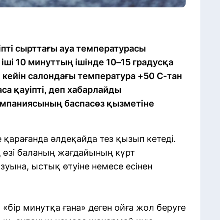
іпті сырттағы ауа температурасы
іші 10 минуттың ішінде 10–15 градусқа
ан кейін салондағы температура +50 C-тан
аса қауіпті, деп хабарлайды
мпаниясының баспасөз қызметіне
 қарағанда әлдеқайда тез қызып кетеді.
 өзі баланың жағдайының күрт
уына, ыстық өтуіне немесе есінен
«бір минутқа ғана» деген ойға жол беруге