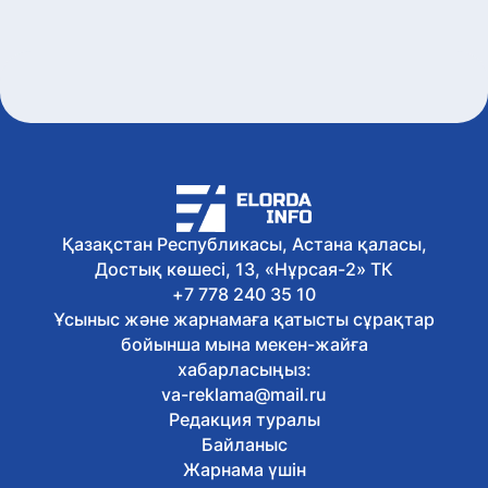
2027 жылға дейін өңірлерде заманауи
травматологиялық орталықтар
құрылады
5 тамыз, 2026
Судағы қауіпсіздік: мамандар суға
батқан адамға алғашқы көмек көрсету
жолдарын түсіндірді
5 тамыз, 2026
Қазақстанда алкогольсіз сусындар
өндірісінің көлемі 1,6 млрд литрге
жетті
Қазақстан Республикасы, Астана қаласы,
5 тамыз, 2026
Достық көшесі, 13, «Нұрсая-2» ТК
Мемлекет басшысы шағын және орта
бизнесті қолдауды күшейтуді
+7 778 240 35 10
тапсырды
Ұсыныс және жарнамаға қатысты сұрақтар
5 тамыз, 2026
бойынша мына мекен-жайға
Елімізде Транскаспий суасты
хабарласыңыз:
талшықты-оптикалық байланыс желісі
va-reklama@mail.ru
құрылысының негізгі кезеңі аяқталды
Редакция туралы
5 тамыз, 2026
Жидебайда «ABAY KUNANBAYULY
Байланыс
VISITOR CENTER» визит-орталығы
Жарнама үшін
ашылады