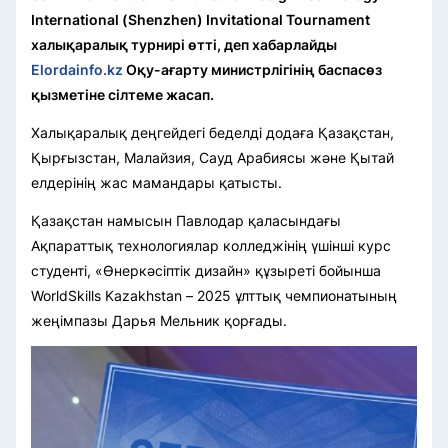
International (Shenzhen) Invitational Tournament
халықаралық турнирі өтті, деп хабарлайды
Elordainfo.kz
Оқу-ағарту министрлігінің баспасөз
қызметіне сілтеме жасап
.
Халықаралық деңгейдегі беделді додаға Қазақстан,
Қырғызстан, Малайзия, Сауд Арабиясы және Қытай
елдерінің жас мамандары қатысты.
Қазақстан намысын Павлодар қаласындағы
Ақпараттық технологиялар колледжінің үшінші курс
студенті, «Өнеркәсіптік дизайн» құзыреті бойынша
WorldSkills Kazakhstan – 2025 ұлттық чемпионатының
жеңімпазы Дарья Мельник қорғады.