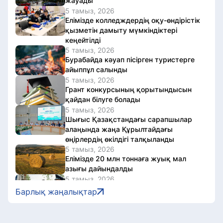
жауады
5 тамыз, 2026
Елімізде колледждердің оқу-өндірістік
қызметін дамыту мүмкіндіктері
кеңейтілді
5 тамыз, 2026
Бурабайда кәуап пісірген туристерге
айыппұл салынды
5 тамыз, 2026
Грант конкурсының қорытындысын
қайдан білуге болады
5 тамыз, 2026
Шығыс Қазақстандағы сарапшылар
алаңында жаңа Құрылтайдағы
өңірлердің өкілдігі талқыланды
5 тамыз, 2026
Елімізде 20 млн тоннаға жуық мал
азығы дайындалды
5 тамыз, 2026
ҚТЖ жүргізушілерді теміржол
Барлық жаңалықтар
өткелдерінде жол ережесін сақтауға
шақырды
5 тамыз, 2026