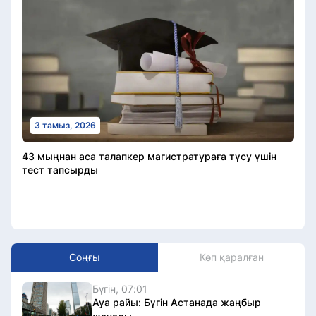
3 тамыз, 2026
43 мыңнан аса талапкер магистратураға түсу үшін
тест тапсырды
Соңғы
Көп қаралған
Бүгін, 07:01
Ауа райы: Бүгін Астанада жаңбыр