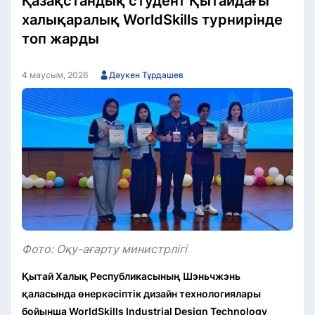
Қазақстандық студент Қытайдағы
халықаралық WorldSkills турнирінде
топ жарды
4 маусым, 2026
Дәукен Тұрдашев
Фото: Оқу-ағарту министрлігі
Қытай Халық Республикасының Шэньчжэнь
қаласында өнеркәсіптік дизайн технологиялары
бойынша WorldSkills Industrial Design Technology