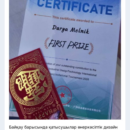
Байқау барысында қатысушылар өнеркәсіптік дизайн