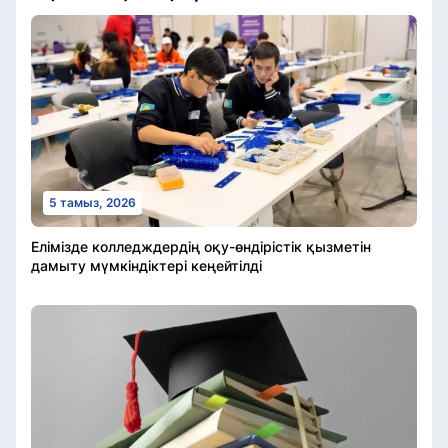
5 тамыз, 2026
Елімізде колледждердің оқу-өндірістік қызметін
дамыту мүмкіндіктері кеңейтілді