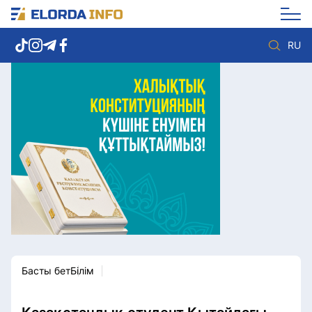
RU
Елорда жаңалықтары
Көзқарас
Саясат
Видео
Әлеумет
Әлем
Экономика
Жолдау
Спорт
Комплаенс қызметі
Мәдениет
Әдеп кодексі
Әртүрлі
Елге қызмет
Басты бет
Білім