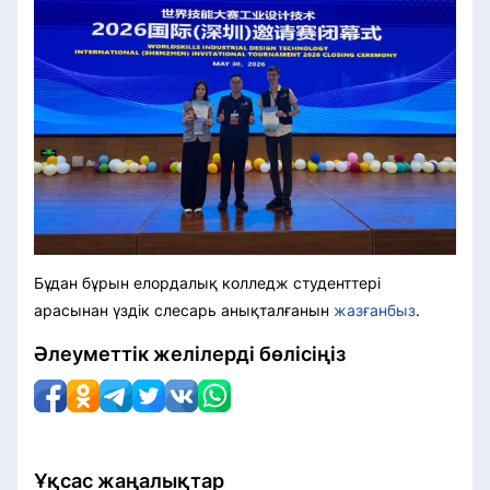
Бұдан бұрын елордалық колледж студенттері
арасынан үздік слесарь анықталғанын
жазғанбыз
.
Әлеуметтік желілерді бөлісіңіз
Ұқсас жаңалықтар