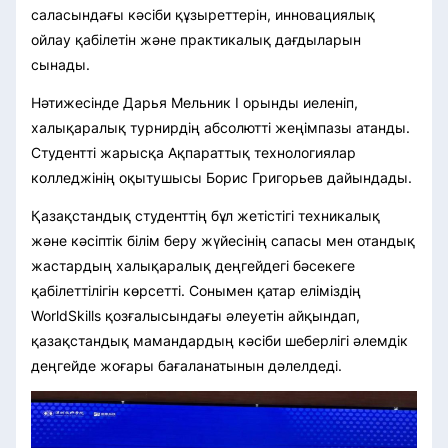
саласындағы кәсіби құзыреттерін, инновациялық
ойлау қабілетін және практикалық дағдыларын
сынады.
Нәтижесінде Дарья Мельник І орынды иеленіп,
халықаралық турнирдің абсолютті жеңімпазы атанды.
Студентті жарысқа Ақпараттық технологиялар
колледжінің оқытушысы Борис Григорьев дайындады.
Қазақстандық студенттің бұл жетістігі техникалық
және кәсіптік білім беру жүйесінің сапасы мен отандық
жастардың халықаралық деңгейдегі бәсекеге
қабілеттілігін көрсетті. Сонымен қатар еліміздің
WorldSkills қозғалысындағы әлеуетін айқындап,
қазақстандық мамандардың кәсіби шеберлігі әлемдік
деңгейде жоғары бағаланатынын дәлелдеді.