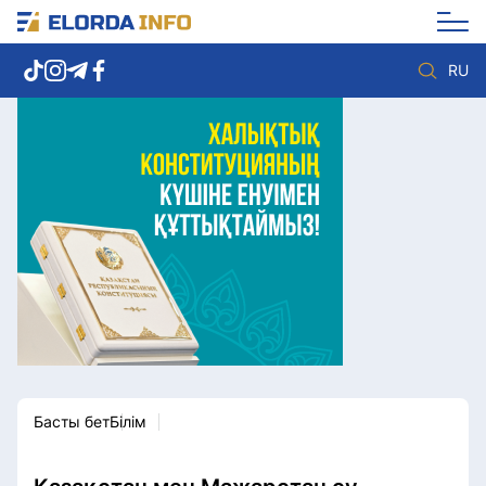
RU
Елорда жаңалықтары
Көзқарас
Саясат
Видео
Әлеумет
Әлем
Экономика
Жолдау
Спорт
Комплаенс қызметі
Мәдениет
Әдеп кодексі
Әртүрлі
Елге қызмет
Басты бет
Білім