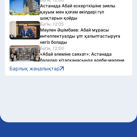
Астанада Абай ескерткішіне зиялы
қауым мен қоғам өкілдері гүл
шоқтарын қойды
Бүгін, 12:05
Мәулен Әшімбаев: Абай мұрасы
интеллектуалды ұлт қалыптастыруға
негіз болады
Бүгін, 12:00
«Абай әлеміне саяхат»: Астанада
балалар кітапханасында әдеби-мәдени
іс-шара өтті
Барлық жаңалықтар
Бүгін, 11:55
Астанада киберқауіпсіздік жайлы
«Құқық қаласы» квесті өтті
Бүгін, 11:48
Азамат сайлау учаскесін іздеуге
арналған онлайн-сервистерге QR-код
арқылы өте алады
Бүгін, 11:47
Елорда спортшылары Абай күніне орай
челлендж бастады
Бүгін, 11:30