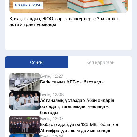
8 тамыз, 2026
Қазақстандық ЖОО-лар талапкерлерге 2 мыңнан
астам грант ұсынады
Соңғы
Көп қаралған
Бүгін, 12:27
Бүгін тамыз ҰБТ-сы басталды
Бүгін, 12:08
Астаналық ұстаздар Абай әндерін
орындап, тағылымды челлендж
бастады
Бүгін, 12:07
Екібастұзда қуаты 125 МВт болатын
AI-инфрақұрылым дамып келеді
Бүгін, 12:06