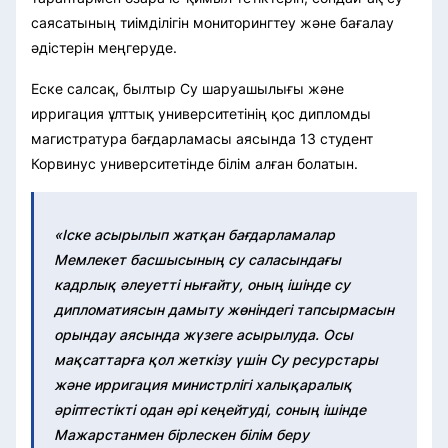
саясатының тиімділігін мониторингтеу және бағалау
әдістерін меңгеруде.
Еске салсақ, былтыр Су шаруашылығы және
ирригация ұлттық университетінің қос дипломды
магистратура бағдарламасы аясында 13 студент
Корвинус университетінде білім алған болатын.
«Іске асырылып жатқан бағдарламалар
Мемлекет басшысының су саласындағы
кадрлық әлеуетті нығайту, оның ішінде су
дипломатиясын дамыту жөніндегі тапсырмасын
орындау аясында жүзеге асырылуда. Осы
мақсаттарға қол жеткізу үшін Су ресурстары
және ирригация министрлігі халықаралық
әріптестікті одан әрі кеңейтуді, соның ішінде
Мажарстанмен бірлескен білім беру