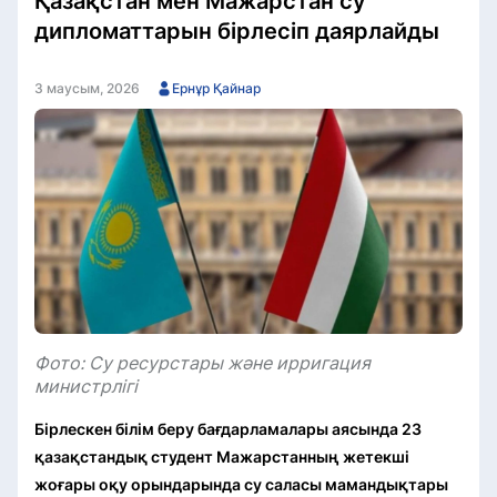
Қазақстан мен Мажарстан су
дипломаттарын бірлесіп даярлайды
3 маусым, 2026
Ернұр Қайнар
Фото: Су ресурстары және ирригация
министрлігі
Бірлескен білім беру бағдарламалары аясында 23
қазақстандық студент Мажарстанның жетекші
жоғары оқу орындарында су саласы мамандықтары