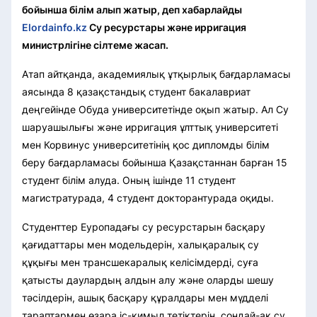
бойынша білім алып жатыр, деп хабарлайды
Elordainfo.kz
Су ресурстары және ирригация
министрлігіне сілтеме жасап.
Атап айтқанда, академиялық ұтқырлық бағдарламасы
аясында 8 қазақстандық студент бакалавриат
деңгейінде Обуда университетінде оқып жатыр. Ал Су
шаруашылығы және ирригация ұлттық университеті
мен Корвинус университетінің қос дипломды білім
беру бағдарламасы бойынша Қазақстаннан барған 15
студент білім алуда. Оның ішінде 11 студент
магистратурада, 4 студент докторантурада оқиды.
Студенттер Еуропадағы су ресурстарын басқару
қағидаттары мен модельдерін, халықаралық су
құқығы мен трансшекаралық келісімдерді, суға
қатысты даулардың алдын алу және оларды шешу
тәсілдерін, ашық басқару құралдары мен мүдделі
тараптармен өзара іс-қимыл тетіктерін, сондай-ақ су