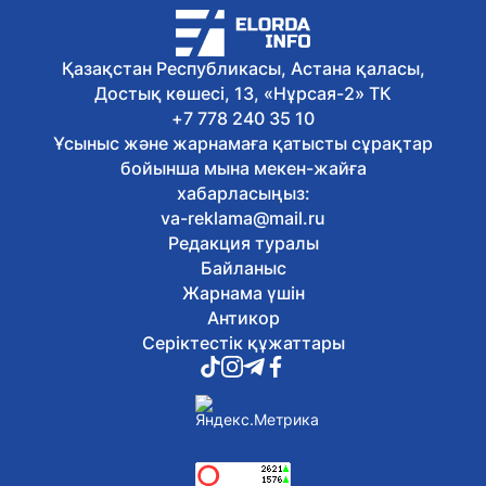
Астанада Музыкалық жас көрермен
театры VII театр маусымының
шымылдығын ашады
Қазақстан Республикасы, Астана қаласы,
Бүгін, 11:21
Достық көшесі, 13, «Нұрсая-2» ТК
Қарулы Күштерде Абай күні қалай
аталып өтеді
+7 778 240 35 10
Бүгін, 11:14
Ұсыныс және жарнамаға қатысты сұрақтар
Кенжехан Матыжанов: Абай мұрасын
бойынша мына мекен-жайға
зерттеу – ғылыми қызметіміздің іргелі
хабарласыңыз:
бағыты
va-reklama@mail.ru
Бүгін, 11:10
Редакция туралы
Отандық өндірісті дамыту және
импортты алмастыру: Президент
Байланыс
тапсырмалары қалай жүзеге
Жарнама үшін
асырылып жатыр
Антикор
Бүгін, 11:05
Серіктестік құжаттары
Абайдың білімге, еңбекке үндеген
тағылымы қоғам үшін айрықша мәнге
ие - Ерлан Каналимов
Бүгін, 10:54
Елорданың «Алматы» ауданында
«Көлік сағаты» ашық қоғамдық
тыңдауы өтеді