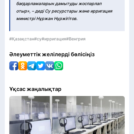
бағдарламаларын дамытуды жоспарлап
отыр», – деді Су ресурстары және ирригация
министрі Нұржан Нұржігітов.
#Қазақстан
#су
#ирригация
#Венгрия
Әлеуметтік желілерді бөлісіңіз
Ұқсас жаңалықтар