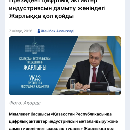
Президент цифрлық активтер
индустриясын дамыту жөніндегі
Жарлыққа қол қойды
7 шілде, 2026
Жәнібек Амангелді
Фото: Ақорда
Мемлекет басшысы «Қазақстан Республикасында
цифрлық активтер индустриясын ынталандыру және
дамыту жөніндегі шаралар туралы» Жарлыққа қол