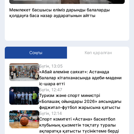
Мемлекет басшысы еліміз дарынды балаларды
қолдауға баса назар аударатынын айтты
Соңғы
Көп қаралған
Бүгін, 13:05
«Абай әлеміне саяхат»: Астанада
балалар кітапханасында әдеби-мәдени
іс-шара өтті
Бүгін, 12:47
Туризм және спорт министрі
«Болашақ ойындары 2026» аясындағы
фиджитал-футбол жарысына қатысты
Бүгін, 12:14
Спорт комитеті «Астана» баскетбол
клубының қызметін тоқтату туралы
ақпаратқа қатысты түсініктеме берді