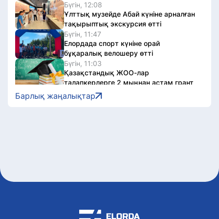
Бүгін, 12:08
Ұлттық музейде Абай күніне арналған
тақырыптық экскурсия өтті
Бүгін, 11:47
Елордада спорт күніне орай
бұқаралық велошеру өтті
Бүгін, 11:03
Қазақстандық ЖОО-лар
талапкерлерге 2 мыңнан астам грант
ұсынады
Барлық жаңалықтар
Бүгін, 10:08
Швейцариядағы Grand Slam турниріне
қатысатын қазақстандық
дзюдошылар белгілі болды
Бүгін, 09:05
Елордада 2 автобустың қозғалыс
бағыты өзгерді
Бүгін, 08:04
Бүгін Астанада ауа райы қандай
болады
7 тамыз, 2026
Астанада партиялар сайлауалды үгіт
жұмыстарын жалғастырды