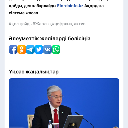
қойды, деп хабарлайды
Elordainfo.kz
Ақордаға
сілтеме жасап.
#қол қойды
#Жарлық
#цифрлық актив
Әлеуметтік желілерді бөлісіңіз
Ұқсас жаңалықтар