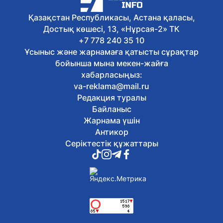
7 тамыз, 2026
Қазақстан Республикасы, Астана қаласы,
Қазақстан таеквондодан
Достық көшесі, 13, «Нұрсая-2» ТК
Индонезиядағы халықаралық
турнирде төрт медальға ие болды
+7 778 240 35 10
7 тамыз, 2026
Ұсыныс және жарнамаға қатысты сұрақтар
Мемлекет басшысы кинорежиссер
бойынша мына мекен-жайға
Ардақ Әмірқұловтың отбасына көңіл
хабарласыңыз:
айтты
va-reklama@mail.ru
7 тамыз, 2026
Редакция туралы
Әкімдіктер талапкерлерге 2 мыңнан
астам грант бөлді
Байланыс
7 тамыз, 2026
Жарнама үшін
«Тәуелсіздік ұрпақтары – 2026»
Антикор
грантының иегерлері анықталды
Серіктестік құжаттары
7 тамыз, 2026
Президент Солтүстік Қазақстан
облысының 90 жылдығымен
құттықтады
7 тамыз, 2026
Қазақстанда аккредиттеу
цифрландырылып жатыр
7 тамыз, 2026