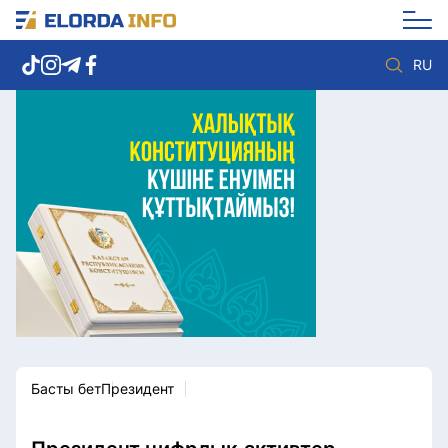
RU
Елорда жаңалықтары
Көзқарас
Саясат
Видео
Әлеумет
Әлем
Экономика
Жолдау
Спорт
Комплаенс қызметі
Мәдениет
Әдеп кодексі
Әртүрлі
Елге қызмет
Басты бет
Президент