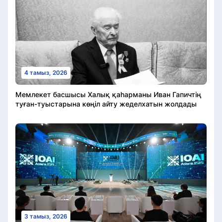
4 тамыз, 2026
Мемлекет басшысы Халық қаһарманы Иван Гапичтің
туған-туыстарына көңіл айту жеделхатын жолдады
3 тамыз, 2026