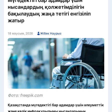
Мүгедектігі бар адамдар үшін
нысандардың қолжетімділігін
бақылаудың жаңа тетігі енгізіліп
жатыр
18 маусым, 2026
Жібек Наурыз
Фото: freepik.com
Қазақстанда мүгедектігі бар адамдар үшін әлеуметтік
және көлік инфрақұрылымы нысандарының