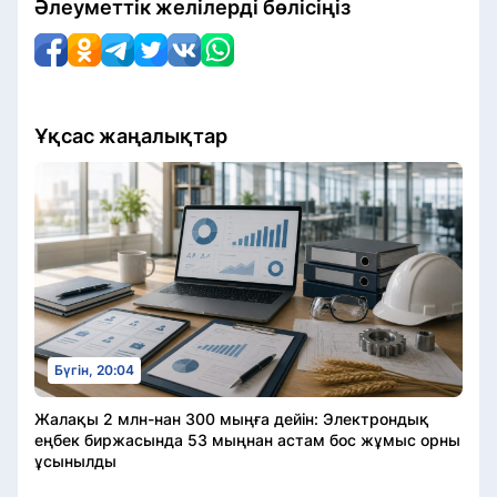
Әлеуметтік желілерді бөлісіңіз
Ұқсас жаңалықтар
Бүгін, 20:04
Жалақы 2 млн-нан 300 мыңға дейін: Электрондық
еңбек биржасында 53 мыңнан астам бос жұмыс орны
ұсынылды