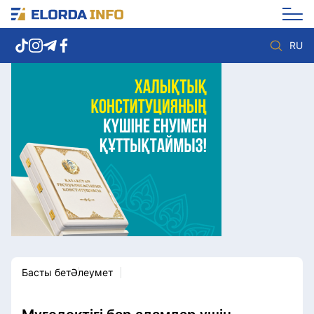
RU
Елорда жаңалықтары
Көзқарас
Саясат
Видео
Әлеумет
Әлем
Экономика
Жолдау
Спорт
Комплаенс қызметі
Мәдениет
Әдеп кодексі
Әртүрлі
Елге қызмет
Басты бет
Әлеумет