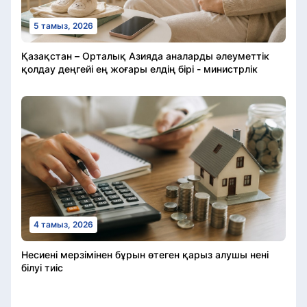
5 тамыз, 2026
Қазақстан – Орталық Азияда аналарды әлеуметтік
қолдау деңгейі ең жоғары елдің бірі - министрлік
4 тамыз, 2026
Несиені мерзімінен бұрын өтеген қарыз алушы нені
білуі тиіс