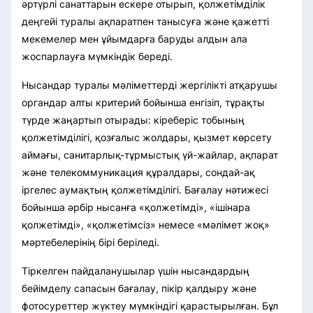
әртүрлі санаттарын ескере отырып, қолжетімділік
деңгейі туралы ақпаратпен танысуға және қажетті
мекемелер мен ұйымдарға баруды алдын ала
жоспарлауға мүмкіндік береді.
Нысандар туралы мәліметтерді жергілікті атқарушы
органдар алты критерий бойынша енгізіп, тұрақты
түрде жаңартып отырады: кіреберіс тобының
қолжетімділігі, қозғалыс жолдары, қызмет көрсету
аймағы, санитарлық-тұрмыстық үй-жайлар, ақпарат
және телекоммуникация құралдары, сондай-ақ
іргелес аумақтың қолжетімділігі. Бағалау нәтижесі
бойынша әрбір нысанға «қолжетімді», «ішінара
қолжетімді», «қолжетімсіз» немесе «мәлімет жоқ»
мәртебелерінің бірі беріледі.
Тіркелген пайдаланушылар үшін нысандардың
бейімделу сапасын бағалау, пікір қалдыру және
фотосуреттер жүктеу мүмкіндігі қарастырылған. Бұл