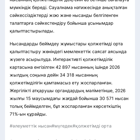
мүмкіндік береді. Сауалнама нәтижесінде анықталған
сәйкессіздіктерді жою және нысанды белгіленген
талаптарға сәйкестендіру бойынша ұсынымдар
қалыптастырылады.
Нысандарды бейімдеу жұмыстары қолжетімді орта
қалыптастыру жөніндегі мемлекеттік саясат аясында
жүзеге асырылуда. Интерактивті қолжетімділік
картасына енгізілген 42 897 нысанның ішінде 2026
жылдың соңына дейін 34 318 нысанның
қолжетімділігін қамтамасыз ету жоспарланған.
Жергілікті атқарушы органдардың мәліметінше, 2026
жылғы 15 маусымдағы жағдай бойынша 30 571 нысан
толық бейімделген, бұл жоспарланған көрсеткіштің
71%-ын құрайды.
#әлеуметтік нысан
#мүгедек
#қолжетімді орта