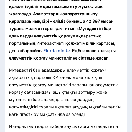
қолжетімділігін қамтамасыз ету жұмыстары
жалғасуда. Азаматтарды ақпараттандыру
құралдарының бірі – еліміз бойынша 42 897 нысан
туралы мәліметтерді қамтитын «Мүгедектігі бар
адамдарды әлеуметтік қорғау» ақпараттық
порталының Интерактивті қолжетімділік картасы,
деп хабарлайды
Elordainfo.kz
Еңбек және халықты
әлеуметтік қорғау министрлігіне сілтеме жасап.
Мүгедектігі бар адамдарды әлеуметтік қорғау»
ақпараттық порталы ҚР Еңбек және халықты
әлеуметтік қорғау министрлігі тарапынан әлеуметтік
қорғау саласындағы ашықтықты арттыру және
мүгедектігі бар адамдарға нысандардың
қолжетімділігі туралы ақпарат алудың ыңғайлы тетігін
қалыптастыру мақсатында әзірленді.
Интерактивті карта пайдаланушыларға мүгедектіктің