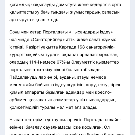
қоғамдық бақылауды дамытуға және кедергісіз орта
қалыптастыру бағытындағы жұмыстардың сапасын
арттыруға ықпал етеді.
Сонымен қатар Порталдағы «Нысандарды іздеу»
бөлімінде «Санаторийлер» атты жеке санат жұмыс
істейді. Қазіргі уақытта Картада 168 санаторийлік-
курорттық ұйым туралы ақпарат орналастырылған,
олардың 114-і немесе 67%-ы Әлеуметтік қызметтер
порталының жеткізушілері болып табылады.
Пайдаланушылар өңірі, ауданы, атауы немесе
мекенжайы бойынша іздеу жүргізіп, көру, есту, тірек-
қимыл аппараты бұзылған адамдар мен кресло-
арбамен қозғалатын азаматтар үшін нысандардың
қолжетімділігі туралы мәлімет ала алады.
Нысан теңгерімін ұстаушылар үшін Порталда онлайн-
өзін-өзі бағалау сауалнамасы іске қосылған. Ол
нысанның қолжетімділік деңгейін өз бетінше бағалауға