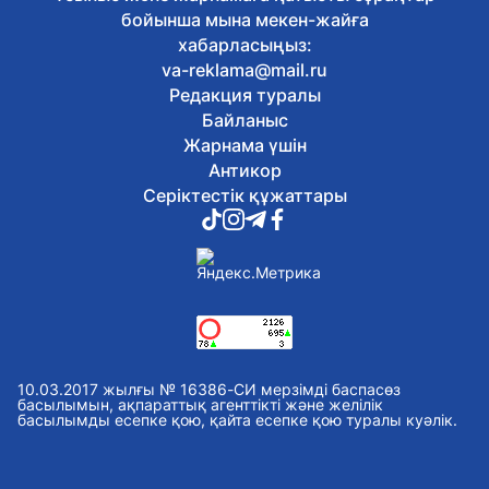
Жалақыдан ұсталған алиментті
бойынша мына мекен-жайға
аудармаған жұмыс беруші жауапқа
хабарласыңыз:
тартылды
va-reklama@mail.ru
Бүгін, 16:26
Редакция туралы
Балаларды интернет-алаяқтардан
қалай қорғауға болады
Байланыс
Бүгін, 16:14
Жарнама үшін
Отандық өндірушілермен жеңіл
Антикор
өнеркәсіпті дамыту мәселелері
Серіктестік құжаттары
талқыланды
Бүгін, 16:02
Астанада Абай күніне орай
тоғызқұмалақтан алғашқы қалалық
турнир өтті
Бүгін, 15:51
Сауран қалашығында реставрация
жұмыстары басталды
Бүгін, 15:37
10.03.2017 жылғы № 16386-СИ мерзімді баспасөз
Оралда «Халық Қаһарманы» Иван
басылымын, ақпараттық агенттікті және желілік
басылымды есепке қою, қайта есепке қою туралы куәлік.
Гапичпен қоштасты
Бүгін, 15:28
Жасанды интеллект, болашақ
мамандықтар және ауылдағы