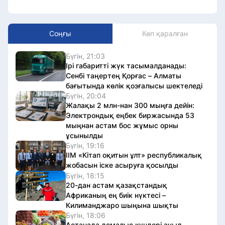
Соңғы
Көп қаралған
Бүгін, 21:03
Ірі габаритті жүк тасымалданады:
Сенбі таңертең Қорғас – Алматы
бағытында көлік қозғалысы шектеледі
Бүгін, 20:04
Жалақы 2 млн-нан 300 мыңға дейін:
Электрондық еңбек биржасында 53
мыңнан астам бос жұмыс орны
ұсынылды
Бүгін, 19:16
ІІМ «Кітап оқитын ұлт» республикалық
жобасын іске асыруға қосылды
Бүгін, 18:15
20-дан астам қазақстандық
Африканың ең биік нүктесі –
Килиманджаро шыңына шықты
Бүгін, 18:06
Астанада демалыс күндері ауыл