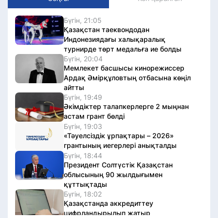
Бүгін, 21:05
Қазақстан таеквондодан
Индонезиядағы халықаралық
турнирде төрт медальға ие болды
Бүгін, 20:04
Мемлекет басшысы кинорежиссер
Ардақ Әмірқұловтың отбасына көңіл
айтты
Бүгін, 19:49
Әкімдіктер талапкерлерге 2 мыңнан
астам грант бөлді
Бүгін, 19:03
«Тәуелсіздік ұрпақтары – 2026»
грантының иегерлері анықталды
Бүгін, 18:44
Президент Солтүстік Қазақстан
облысының 90 жылдығымен
құттықтады
Бүгін, 18:02
Қазақстанда аккредиттеу
цифрландырылып жатыр