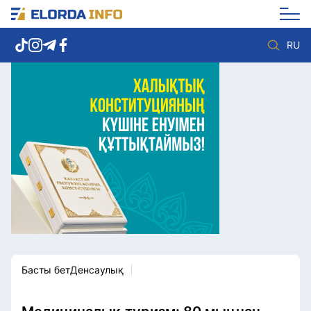
RU
Елорда жаңалықтары
Көзқарас
Саясат
Видео
Әлеумет
Әлем
Экономика
Жолдау
Спорт
Комплаенс қызметі
Мәдениет
Әдеп кодексі
Әртүрлі
Елге қызмет
Басты бет
Денсаулық