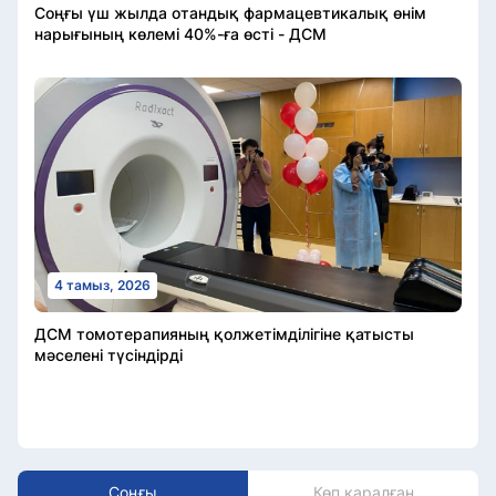
Соңғы үш жылда отандық фармацевтикалық өнім
нарығының көлемі 40%-ға өсті - ДСМ
4 тамыз, 2026
ДСМ томотерапияның қолжетімділігіне қатысты
мәселені түсіндірді
Соңғы
Көп қаралған