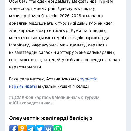
Осы бағытты одан әрі дамыту мақсатында Туризм
және спорт министрлігі Денсаулық сақтау
министрлігімен бірлесіп, 2026-2028 жылдарға
арналған медициналық туризмді дамыту жөніндегі
жол картасын әзірлеп жатыр. Құжатта отандық
медициналық қызметтерді шетелдік нарықтарда
ілгерілету, инфрақұрылымды дамыту, сервистік
қызметтердің сапасын арттыру және халықаралық
ынтымақтастықты кеңейту бойынша кешенді шаралар
қарастырылған.
Еске сала кетсек, Астана Азияның
туристік
нарығындағы
ықпалын күшейтіп келеді
#ДСМ
#Жол картасы
#Медициналық туризм
#JCI аккредитациясы
Әлеуметтік желілерді бөлісіңіз