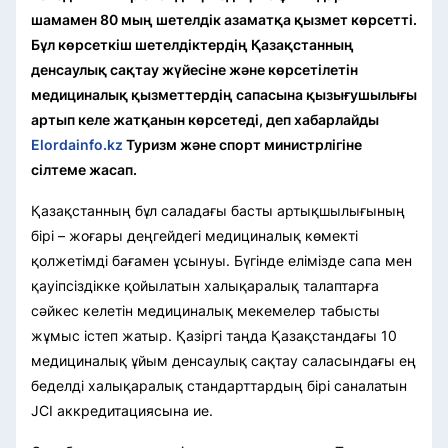
шамамен 80 мың шетелдік азаматқа қызмет көрсетті.
Бұл көрсеткіш шетелдіктердің Қазақстанның
денсаулық сақтау жүйесіне және көрсетілетін
медициналық қызметтердің сапасына қызығушылығы
артып келе жатқанын көрсетеді, деп хабарлайды
Elordainfo.kz
Туризм жəне спорт министрлігіне
сілтеме жасап.
Қазақстанның бұл саладағы басты артықшылығының
бірі – жоғары деңгейдегі медициналық көмекті
қолжетімді бағамен ұсынуы. Бүгінде елімізде сапа мен
қауіпсіздікке қойылатын халықаралық талаптарға
сәйкес келетін медициналық мекемелер табысты
жұмыс істеп жатыр. Қазіргі таңда Қазақстандағы 10
медициналық ұйым денсаулық сақтау саласындағы ең
беделді халықаралық стандарттардың бірі саналатын
JCI аккредитациясына ие.