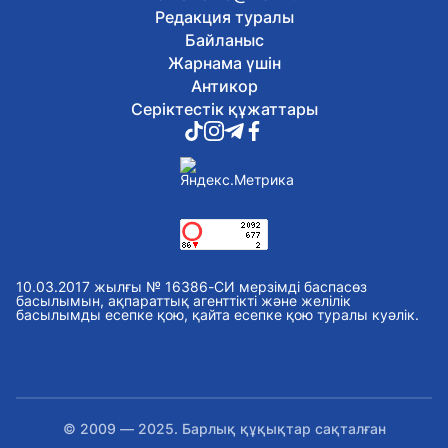
Редакция туралы
Бүгін, 16:59
Орталық Азия елдері Сырдарияның су
Байланыс
есебін автоматтандыру жобасын
Жарнама үшін
әзірлеуді мақұлдады
Антикор
Бүгін, 16:54
Серіктестік құжаттары
Ерсайын Нағаспаев құрылыс
саласының бірқатар ардагері мен
маманын марапаттады
Бүгін, 16:43
Қазақстанда 589 дәрілік препараттың
бағасы төмендеді
Бүгін, 16:32
Жоғары аудиторлық палата жасырын
сауалнамадан өтуге шақырады
10.03.2017 жылғы № 16386-СИ мерзімді баспасөз
Бүгін, 16:21
басылымын, ақпараттық агенттікті және желілік
Мемлекеттік грант иегерлері:
басылымды есепке қою, қайта есепке қою туралы куәлік.
астаналық түлектер алғашқы
әсерлерімен бөлісті
Бүгін, 16:09
Қазақстандық ескекшілер Азия
чемпионатын төрт алтын медальмен
© 2009 — 2025. Барлық құқықтар сақталған
аяқтады