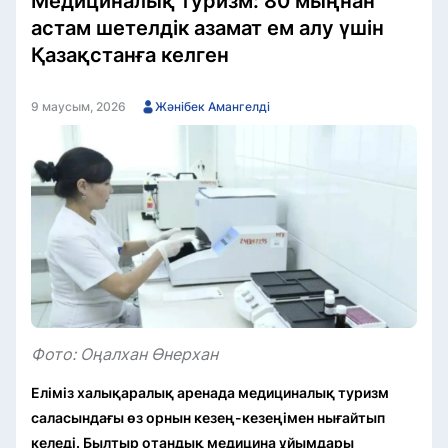
Медициналық туризм: 80 мыңнан
астам шетелдік азамат ем алу үшін
Қазақстанға келген
9 маусым, 2026
Жәнібек Амангелді
Фото: Оңалхан Өнерхан
Еліміз халықаралық аренада медициналық туризм
саласындағы өз орнын кезең-кезеңімен нығайтып
келеді. Былтыр отандық медицина ұйымдары