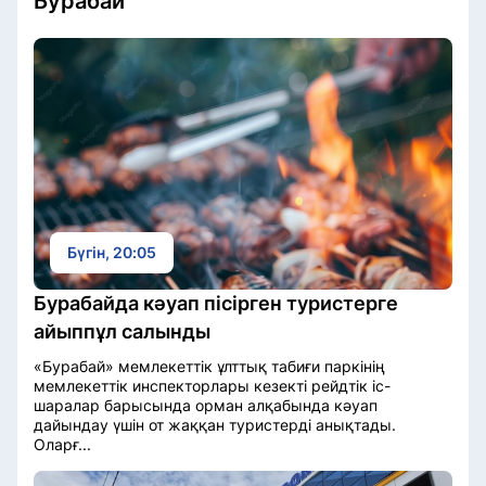
Бурабай
Бүгін, 20:05
Бурабайда кәуап пісірген туристерге
айыппұл салынды
«Бурабай» мемлекеттік ұлттық табиғи паркінің
мемлекеттік инспекторлары кезекті рейдтік іс-
шаралар барысында орман алқабында кәуап
дайындау үшін от жаққан туристерді анықтады.
Оларғ...