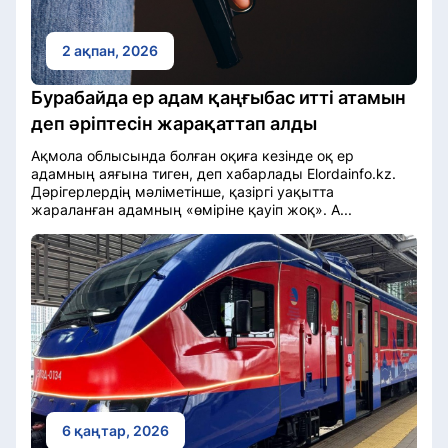
2 ақпан, 2026
Бурабайда ер адам қаңғыбас итті атамын
деп әріптесін жарақаттап алды
Ақмола облысында болған оқиға кезінде оқ ер
адамның аяғына тиген, деп хабарлады Elordainfo.kz.
Дәрігерлердің мәліметінше, қазіргі уақытта
жараланған адамның «өміріне қауіп жоқ». А...
6 қаңтар, 2026