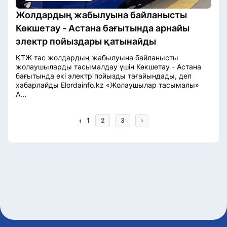
Жолдардың жабылуына байланысты
Көкшетау - Астана бағытында арнайы
электр пойыздары қатынайды
ҚТЖ тас жолдардың жабылуына байланысты
жолаушыларды тасымалдау үшін Көкшетау - Астана
бағытында екі электр пойызды тағайындады, деп
хабарлайды Elordainfo.kz «Жолаушылар тасымалы»
А...
‹
1
2
3
›