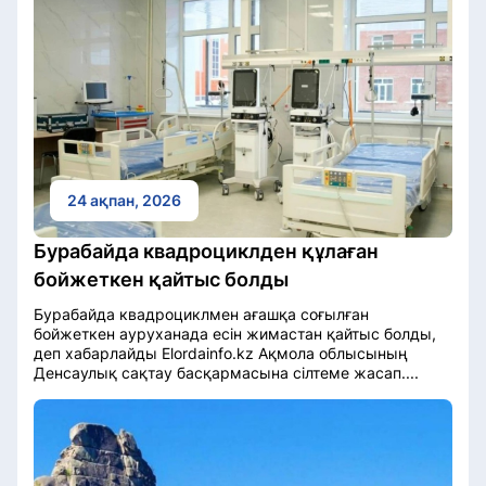
24 ақпан, 2026
Бурабайда квадроциклден құлаған
бойжеткен қайтыс болды
Бурабайда квадроциклмен ағашқа соғылған
бойжеткен ауруханада есін жимастан қайтыс болды,
деп хабарлайды Elordainfo.kz Ақмола облысының
Денсаулық сақтау басқармасына сілтеме жасап....