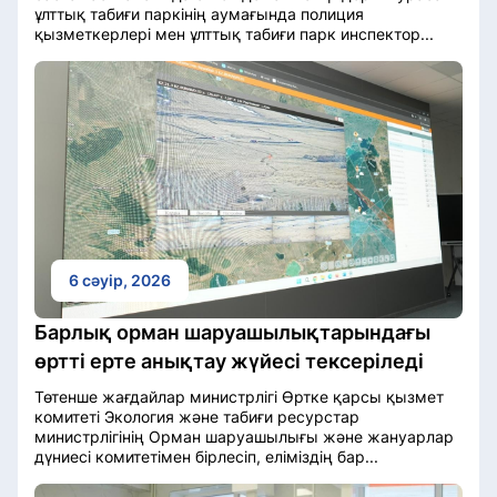
ұлттық табиғи паркінің аумағында полиция
қызметкерлері мен ұлттық табиғи парк инспектор...
6 сәуір, 2026
Барлық орман шаруашылықтарындағы
өртті ерте анықтау жүйесі тексеріледі
Төтенше жағдайлар министрлігі Өртке қарсы қызмет
комитеті Экология және табиғи ресурстар
министрлігінің Орман шаруашылығы және жануарлар
дүниесі комитетімен бірлесіп, еліміздің бар...