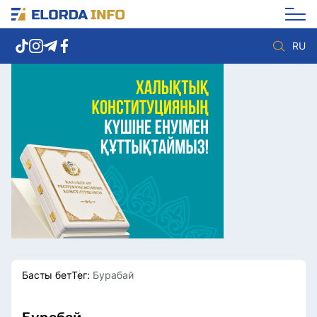
RU
Елорда жаңалықтары
Көзқарас
Саясат
Видео
Әлеумет
Әлем
Экономика
Жолдау
Спорт
Комплаенс қызметі
Мәдениет
Әдеп кодексі
Әртүрлі
Елге қызмет
Басты бет
Тег:
Бурабай