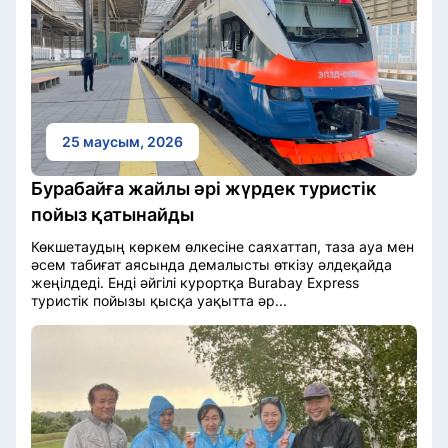
25 маусым, 2026
Бурабайға жайлы әрі жүрдек туристік
пойыз қатынайды
Көкшетаудың көркем өлкесіне саяхаттап, таза ауа мен
әсем табиғат аясында демалысты өткізу әлдеқайда
жеңілдеді. Енді әйгілі курортқа Burabay Express
туристік пойызы қысқа уақытта әр...