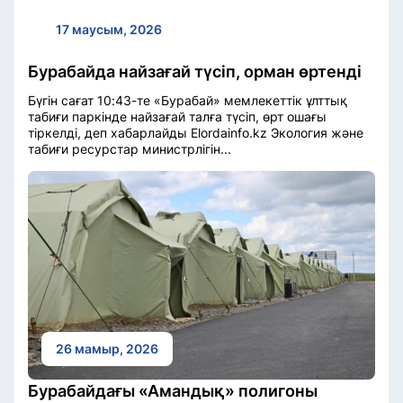
17 маусым, 2026
Бурабайда найзағай түсіп, орман өртенді
Бүгін сағат 10:43-те «Бурабай» мемлекеттік ұлттық
табиғи паркінде найзағай талға түсіп, өрт ошағы
тіркелді, деп хабарлайды Elordainfo.kz Экология және
табиғи ресурстар министрлігін...
26 мамыр, 2026
Бурабайдағы «Амандық» полигоны