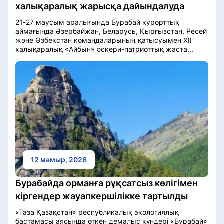
халықаралық жарысқа дайындалуда
21-27 маусым аралығында Бурабай курорттық
аймағында Әзербайжан, Беларусь, Қырғызстан, Ресей
және Өзбекстан командаларының қатысуымен XII
халықаралық «Айбын» әскери-патриоттық жаста...
12 мамыр, 2026
Бурабайда орманға рұқсатсыз көлігімен
кіргендер жауапкершілікке тартылды
«Таза Қазақстан» республикалық экологиялық
бастамасы аясында өткен демалыс күндері «Бурабай»