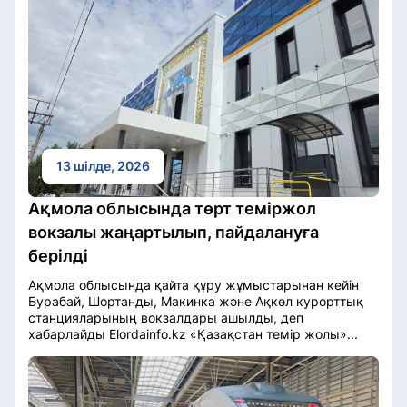
13 шілде, 2026
Ақмола облысында төрт теміржол
вокзалы жаңартылып, пайдалануға
берілді
Ақмола облысында қайта құру жұмыстарынан кейін
Бурабай, Шортанды, Макинка және Ақкөл курорттық
станцияларының вокзалдары ашылды, деп
хабарлайды Elordainfo.kz «Қазақстан темір жолы»...