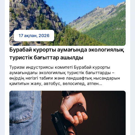
17 ақпан, 2026
Бурабай курорты аумағында экологиялық
туристік бағыттар ашылды
Туризм индустриясы комитеті Бурабай курорты
аумағындағы экологиялық туристік бағыттарды –
өңірдің негізгі табиғи және ландшафтық нысандарын
қамтитын жаяу, автобус, велосипед, атпен...