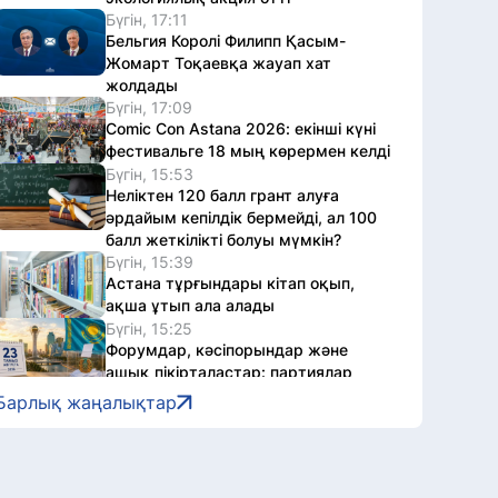
Бүгін, 17:11
Бельгия Королі Филипп Қасым-
Жомарт Тоқаевқа жауап хат
жолдады
Бүгін, 17:09
Comic Con Astana 2026: екінші күні
фестивальге 18 мың көрермен келді
Бүгін, 15:53
Неліктен 120 балл грант алуға
әрдайым кепілдік бермейді, ал 100
балл жеткілікті болуы мүмкін?
Бүгін, 15:39
Астана тұрғындары кітап оқып,
ақша ұтып ала алады
Бүгін, 15:25
Форумдар, кәсіпорындар және
ашық пікірталастар: партиялар
сайлау науқанын қайда
Барлық жаңалықтар
жалғастырды
Бүгін, 15:01
Астанада автомотоспорт арқылы
жастарға есірткі қылмысының қаупі