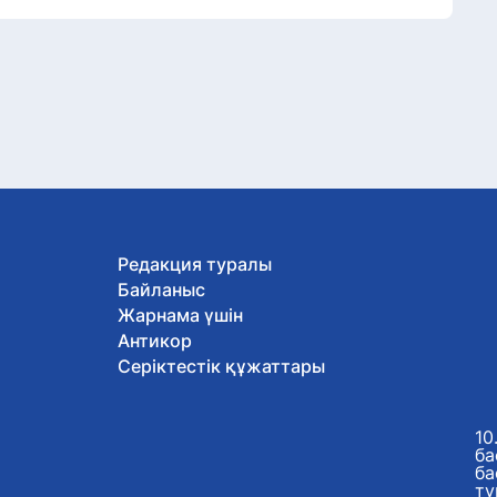
Редакция туралы
Байланыс
Жарнама үшін
Антикор
Серіктестік құжаттары
10
ба
ба
ту