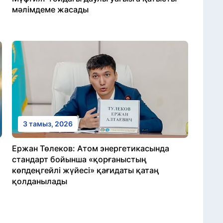
мәлімдеме жасады
3 тамыз, 2026
Ержан Төлеков: Атом энергетикасында
стандарт бойынша «қорғаныстың
көпдеңгейлі жүйесі» қағидаты қатаң
қолданылады