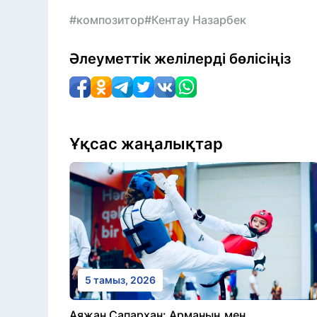
#композитор
#Кентау Назарбек
Әлеуметтік желілерді бөлісіңіз
Ұқсас жаңалықтар
5 тамыз, 2026
Аяжан Сапархан: Арманың мен