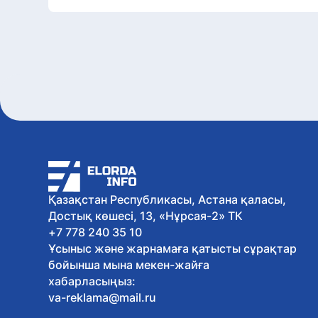
Қазақстан Республикасы, Астана қаласы,
Достық көшесі, 13, «Нұрсая-2» ТК
+7 778 240 35 10
Ұсыныс және жарнамаға қатысты сұрақтар
бойынша мына мекен-жайға
хабарласыңыз:
va-reklama@mail.ru