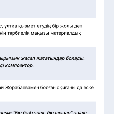
с, ұлтқа қызмет етудің бір жолы деп
ннің тәрбиелік маңызы материалдық
е ырымын жасап жататындар болады.
еді композитор.
ай Жорабаевамен болған оқиғаны да еске
ым "Бір бәйтерек, бір шынар" әнінің