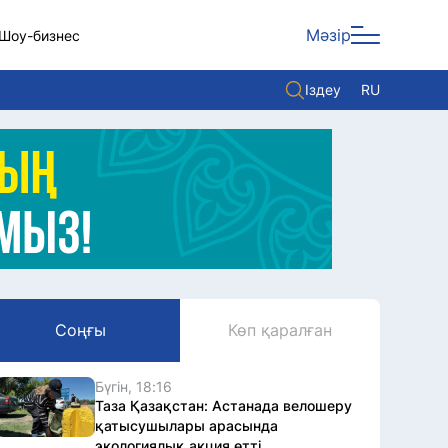
Мәзір
Шоу-бизнес
Іздеу
RU
ары
Көзқарас
Видео
Әлем
Жолдау
Комплаенс қызметі
Соңғы
Көп қаралған
Әдеп кодексі
Елге қызмет
Бүгін, 18:16
Таза Қазақстан: Астанада велошеру
қатысушылары арасында
экологиялық акция өтті