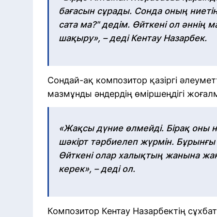
бағасын сұрады. Сонда оның ниетін
сата ма?" дедім. Өйткені ол әннің 
шақыру», – деді Кентау Назарбек.
Сондай-ақ композитор қазіргі әлеуметт
мазмұнды әндердің өміршеңдігі жоғал
«Жақсы дүние өлмейді. Бірақ оны 
шәкірт тәрбиелеп жүрмін. Бұрынғы
Өйткені олар халықтың жанына жақ
керек», – деді ол.
Композитор Кентау Назарбектің сұхб