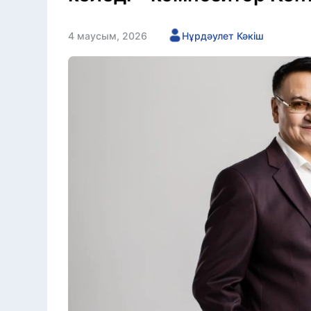
4 маусым, 2026
Нұрдәулет Кәкіш