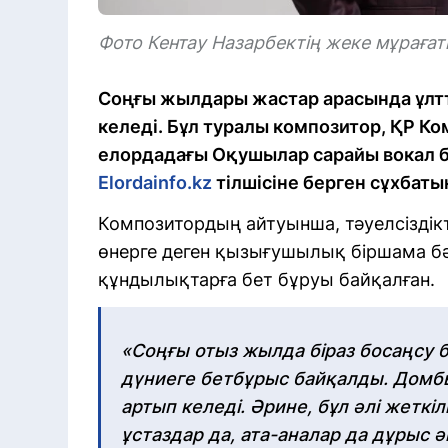
Фото Кентау Назарбектің жеке мұраға
Соңғы жылдары жастар арасында ұлт
келеді. Бұл туралы композитор, ҚР К
елордадағы Оқушылар сарайы вокал бө
Elordainfo.kz
тілшісіне берген сұхбаты
Композитордың айтуынша, тәуелсіздік
өнерге деген қызығушылық біршама бә
құндылықтарға бет бұруы байқалған.
«Соңғы отыз жылда біраз босаңсу б
дүниеге бетбұрыс байқалды. Домб
артып келеді. Әрине, бұл әлі жеткіл
ұстаздар да, ата-аналар да дұрыс ә