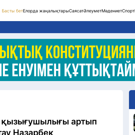
Басты бет
Елорда жаңалықтары
Саясат
Әлеумет
Мәдениет
Спорт
Елорда жаңалықт
Саясат
Әлеумет
Экономика
Спорт
Мәдениет
Әртүрлі
е қызығушылығы артып
тау Назарбек