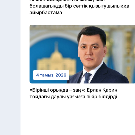
болашағыңды бір сәттік қызығушылыққа
айырбастама
4 тамыз, 2026
«Бірінші орында – заң»: Ерлан Қарин
тойдағы даулы уағызға пікір білдірді