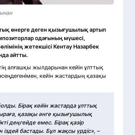
тынан
тық өнерге деген қызығушылық артып
омпозиторлар одағының мүшесі,
лімінің жетекшісі Кентау Назарбек
нда айтты.
тің алғашқы жылдарынан кейін ұлттық
сеңдегенімен, кейін жастардың қазақы
олды. Бірақ кейін жастарда ұлттық
ыраға, қазақы әнге қызығушылық
ікті деңгейде емес. Бірақ қазір
н іздей бастады. Бұл жақсы үрдіс», –