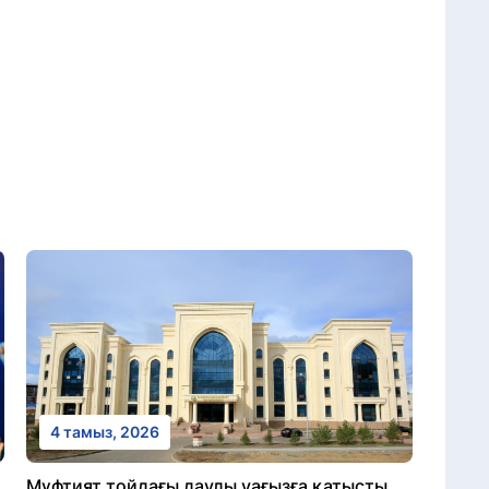
4 тамыз, 2026
Мүфтият тойдағы даулы уағызға қатысты