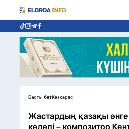
Басты бет
Көзқарас
Жастардың қазақы әнг
келеді – композитор Кен