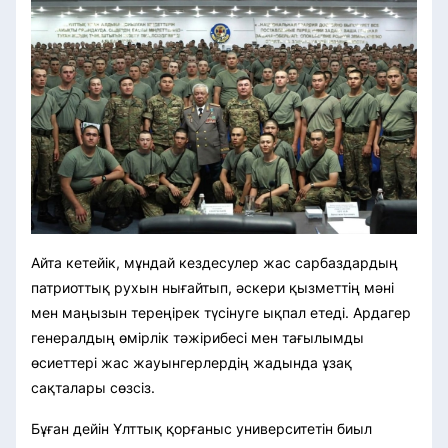
Айта кетейік, мұндай кездесулер жас сарбаздардың
патриоттық рухын нығайтып, әскери қызметтің мәні
мен маңызын тереңірек түсінуге ықпал етеді. Ардагер
генералдың өмірлік тәжірибесі мен тағылымды
өсиеттері жас жауынгерлердің жадында ұзақ
сақталары сөзсіз.
Бұған дейін Ұлттық қорғаныс университетін биыл