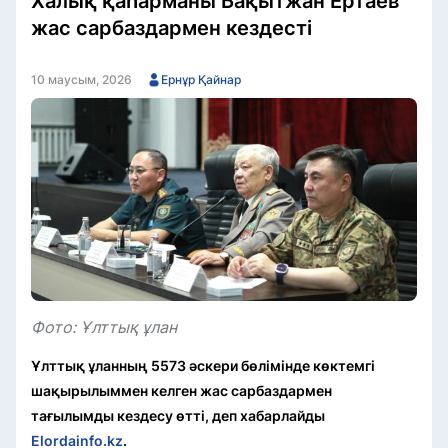
Халық қаһарманы Бақытжан Ертаев
жас сарбаздармен кездесті
10 маусым, 2026
Ернұр Қайнар
Фото: Ұлттық ұлан
Ұлттық ұланның 5573 әскери бөлімінде көктемгі
шақырылыммен келген жас сарбаздармен
тағылымды кездесу өтті, деп хабарлайды
Elordainfo.kz
.