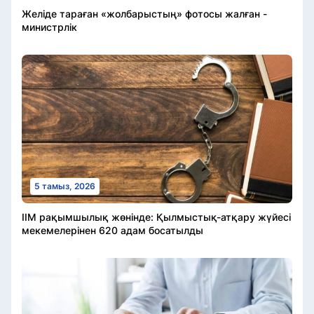
Желіде тараған «жолбарыстың» фотосы жалған -
министрлік
5 тамыз, 2026
ІІМ рақымшылық жөнінде: Қылмыстық-атқару жүйесі
мекемелерінен 620 адам босатылды