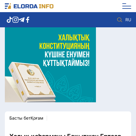
RU
Елорда жаңалықтары
Көзқарас
Саясат
Видео
Әлеумет
Әлем
Экономика
Жолдау
Спорт
Комплаенс қызметі
Мәдениет
Әдеп кодексі
Әртүрлі
Елге қызмет
Басты бет
Қоғам