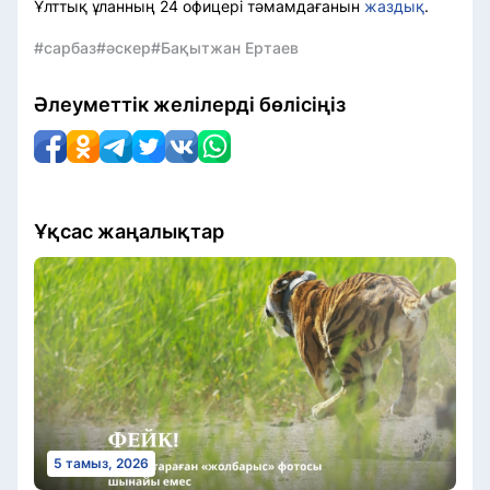
Ұлттық ұланның 24 офицері тәмамдағанын
жаздық
.
#сарбаз
#әскер
#Бақытжан Ертаев
Әлеуметтік желілерді бөлісіңіз
Ұқсас жаңалықтар
5 тамыз, 2026