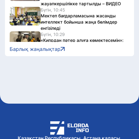
жауапкершілікке тартылды – ВИДЕО
Бүгін, 10:45
Мектеп бағдарламасына жасанды
интеллект бойынша жаңа бөлімдер
енгізіледі
Бүгін, 10:29
«Кипрдан пәтер алуға көмектесемін»:
100 млн теңгені жымқырған күдікті
Барлық жаңалықтар
Грузиядан экстрадицияланды
Бүгін, 10:16
Қапшағайда арнайы жасақ
сарбаздарын даярлайтын «Nomad»
курсы басталды
Бүгін, 09:57
«Қазсушар» филиалдарына су
қоймалары мен каналдарды
тазартатын жеті жерснаряд беріледі
Бүгін, 09:39
2027 жылы Астанада УЕФА конгресі
өтеді
Бүгін, 09:21
Жетінші арнада сайлауалды теледебат
Қазақстан Республикасы, Астана қаласы,
аяқталды: Онлайн дауыс беру