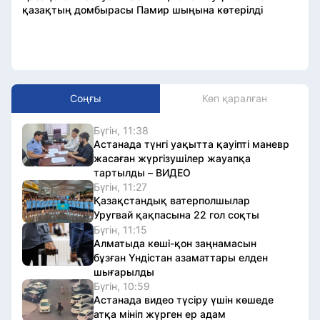
қазақтың домбырасы Памир шыңына көтерілді
Соңғы
Көп қаралған
Бүгін, 11:38
Астанада түнгі уақытта қауіпті маневр
жасаған жүргізушілер жауапқа
тартылды – ВИДЕО
Бүгін, 11:27
Қазақстандық ватерполшылар
Уругвай қақпасына 22 гол соқты
Бүгін, 11:15
Алматыда көші-қон заңнамасын
бұзған Үндістан азаматтары елден
шығарылды
Бүгін, 10:59
Астанада видео түсіру үшін көшеде
атқа мініп жүрген ер адам