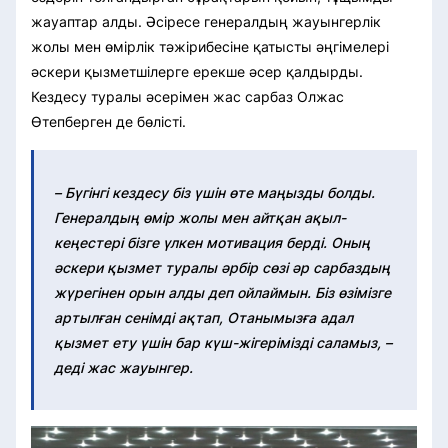
жауаптар алды. Әсіресе генералдың жауынгерлік
жолы мен өмірлік тәжірибесіне қатысты әңгімелері
әскери қызметшілерге ерекше әсер қалдырды.
Кездесу туралы әсерімен жас сарбаз Олжас
Өтепберген де бөлісті.
– Бүгінгі кездесу біз үшін өте маңызды болды.
Генералдың өмір жолы мен айтқан ақыл-
кеңестері бізге үлкен мотивация берді. Оның
әскери қызмет туралы әрбір сөзі әр сарбаздың
жүрегінен орын алды деп ойлаймын. Біз өзімізге
артылған сенімді ақтап, Отанымызға адал
қызмет ету үшін бар күш-жігерімізді саламыз, –
деді жас жауынгер.