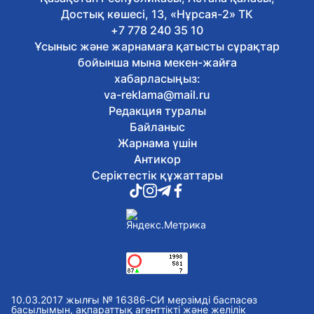
нәтижесі жарияланды
Достық көшесі, 13, «Нұрсая-2» ТК
Бүгін, 09:09
+7 778 240 35 10
Абай күні: Астанада қандай іс-
Ұсыныс және жарнамаға қатысты сұрақтар
шаралар өтеді
бойынша мына мекен-жайға
Бүгін, 08:58
хабарласыңыз:
Қазақстан Орталық Азиядағы
va-reklama@mail.ru
қоныстануға ең қолайлы ел атанды
Редакция туралы
Бүгін, 08:49
Қайтарылған активтер: Үкімет СҚО
Байланыс
ауылдарын сумен қамтуға 2,7 млрд
Жарнама үшін
теңге бөлді
Антикор
Бүгін, 08:34
Серіктестік құжаттары
Астанадағы айырбастау пунктеріндегі
бүгінгі валюта бағамы
Бүгін, 07:01
Ауа райы: Бүгін Астанада жаңбыр
жауады
5 тамыз, 2026
Елімізде колледждердің оқу-өндірістік
қызметін дамыту мүмкіндіктері
кеңейтілді
10.03.2017 жылғы № 16386-СИ мерзімді баспасөз
5 тамыз, 2026
басылымын, ақпараттық агенттікті және желілік