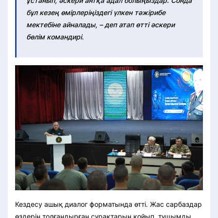
ұстанып, әскери антқа адал болыңыздар. Сонда
бұл кезең өмірлеріңіздегі үлкен тәжірибе
мектебіне айналады, – деп атап өтті әскери
бөлім командирі.
Кездесу ашық диалог форматында өтті. Жас сарбаздар
өздерін толғандырған сұрақтарын қойып, тұщымды