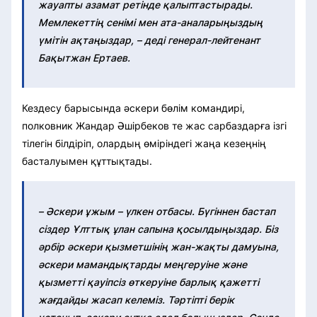
жауапты азамат ретінде қалыптастырады.
Мемлекеттің сенімі мен ата-аналарыңыздың
үмітін ақтаңыздар, – деді генерал-лейтенант
Бақытжан Ертаев.
Кездесу барысында әскери бөлім командирі,
полковник Жандар Әшірбеков те жас сарбаздарға ізгі
тілегін білдіріп, олардың өміріндегі жаңа кезеңнің
басталуымен құттықтады.
– Әскери ұжым – үлкен отбасы. Бүгіннен бастап
сіздер Ұлттық ұлан сапына қосылдыңыздар. Біз
әрбір әскери қызметшінің жан-жақты дамуына,
әскери мамандықтарды меңгеруіне және
қызметті қауіпсіз өткеруіне барлық қажетті
жағдайды жасап келеміз. Тәртіпті берік