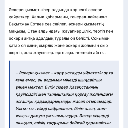
Әскери қызметшілер алдында көрнекті әскери
қайраткер, Халық қаһарманы, генерал-лейтенант
Бақытжан Ертаев сөз сөйлеп, әскери қызметтің
маңызы, Отан алдындағы жауапкершілік, тәртіп пен
әскери антқа адалдық туралы ой бөлісті. Сонымен
қатар ол өзінің өмірлік және әскери жолынан сыр
шертіп, жас жауынгерлерге ақыл-кеңесін айтты.
– Әскери қызмет – қару ұстауды үйрететін орта
ғана емес, ең алдымен мінезді шыңдайтын
үлкен мектеп. Бүгін сіздер Қазақстанның
қауіпсіздігі мен тыныштығын қорғау жолындағы
алғашқы қадамдарыңызды жасап отырсыздар.
Уақытты тиімді пайдаланып, білім алып, жан-
жақты дамуға ұмтылыңыздар. Әскер сіздерді
шыңдап, елінің тағдырына бейжай қарамайтын