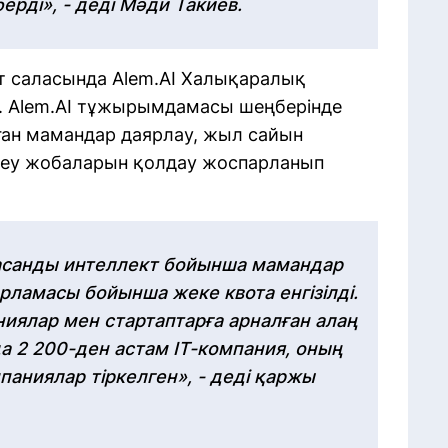
ерді», - деді Мәди Такиев.
 саласында Alem.AI Халықаралық
. Alem.AI тұжырымдамасы шеңберінде
ан мамандар даярлау, жыл сайын
ттеу жобаларын қолдау жоспарланып
асанды интеллект бойынша мамандар
рламасы бойынша жеке квота енгізілді.
ниялар мен стартаптарға арналған алаң
а 2 200-ден астам IT-компания, оның
паниялар тіркелген», - деді қаржы