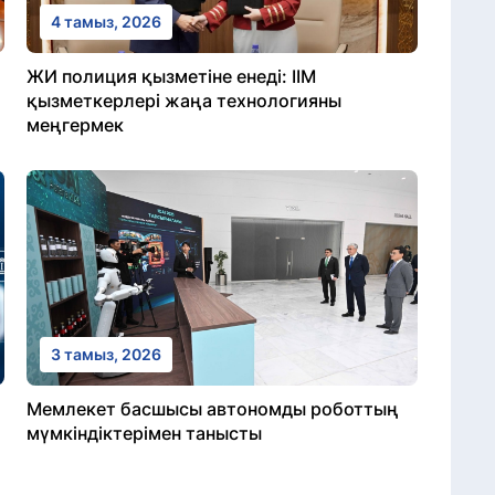
4 тамыз, 2026
ЖИ полиция қызметіне енеді: ІІМ
қызметкерлері жаңа технологияны
меңгермек
3 тамыз, 2026
Мемлекет басшысы автономды роботтың
мүмкіндіктерімен танысты