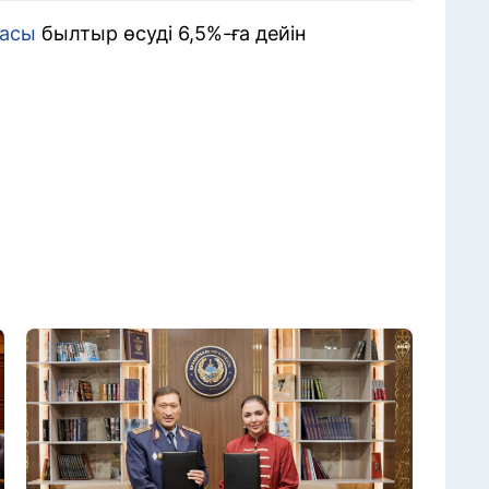
асы
былтыр өсуді 6,5%-ға дейін