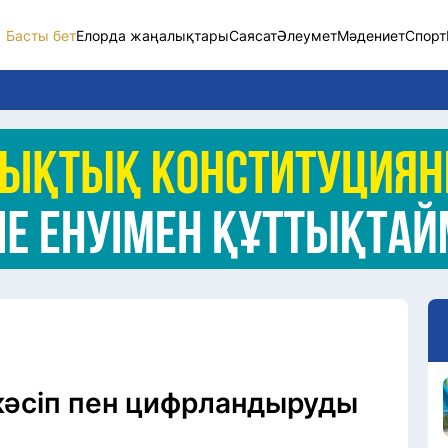
Басты бет
Елорда жаңалықтары
Саясат
Әлеумет
Мәдениет
Спорт
Елорда жаңалықт
Саясат
Әлеумет
Экономика
Спорт
Мәдениет
Әртүрлі
кәсіп пен цифрландыруды