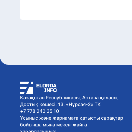
Қазақстан Республикасы, Астана қаласы,
Достық көшесі, 13, «Нұрсая-2» ТК
+7 778 240 35 10
Ұсыныс және жарнамаға қатысты сұрақтар
бойынша мына мекен-жайға
хабарласыңыз: