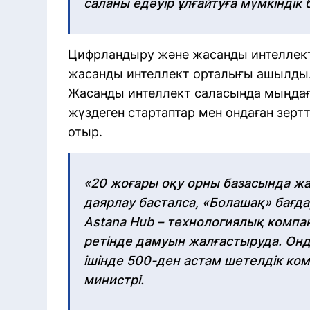
саланы едәуір ұлғайтуға мүмкіндік б
Цифрландыру және жасанды интеллект
жасанды интеллект орталығы ашылды
Жасанды интеллект саласында мыңдағ
жүздеген стартаптар мен ондаған зер
отыр.
«20 жоғары оқу орны базасында ж
даярлау басталса, «Болашақ» бағда
Astana Hub – технологиялық компа
ретінде дамуын жалғастыруда. Онд
ішінде 500-ден астам шетелдік ком
министрі.