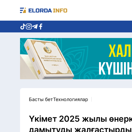
Басты бет
Технологиялар
Үкімет 2025 жылы өнер
дамытуды жалғастырды