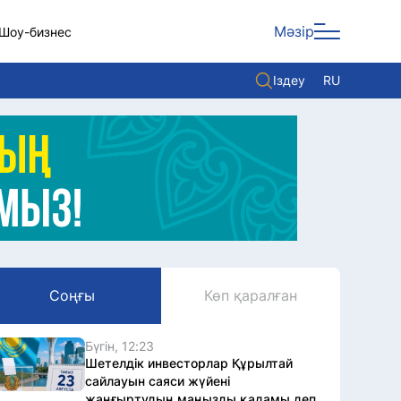
Мәзір
Шоу-бизнес
Іздеу
RU
ары
Көзқарас
Видео
Әлем
Жолдау
Комплаенс қызметі
Соңғы
Көп қаралған
Әдеп кодексі
Елге қызмет
Бүгін, 12:23
Шетелдік инвесторлар Құрылтай
сайлауын саяси жүйені
жаңғыртудың маңызды қадамы деп