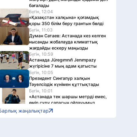
бағалады
Бүгін, 12:04
«Қазақстан халқына» қоғамдық
қоры 350 білім беру грантын бөлді
Бүгін, 11:03
Думан Сатаев: Астанада кез келген
нысанды жобалауда климаттық
жағдайды ескеру маңызды
Бүгін, 10:59
Астанада Jüregımnıñ Jenımpazy
жүгірісіне 7 мың адам қатысты
Бүгін, 10:05
Президент Сингапур халқын
Тәуелсіздік күнімен құттықтады
Бүгін, 10:01
«Астанада тек шаршы метрді емес,
өмір сүру сапасын ойлауымыз
керек» – Шалқарбек Тәліпов
Барлық жаңалықтар
Бүгін, 09:05
Қазақстандық команда «Болашақ
ойындары – 2026» турнирінде
чемпион атанды