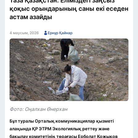
Таза Қазақстан: Еліміздегі заңсыз
қоқыс орындарының саны екі еседен
астам азайды
4 маусым, 2026
Ернұр Қайнар
Фото: Оңалхан Өнерхан
Бұл туралы Орталық коммуникациялар қызметі
алаңында ҚР ЭТРМ Экологиялық реттеу және
бақылау комитетінің төрағасы Ерболат Қожықов