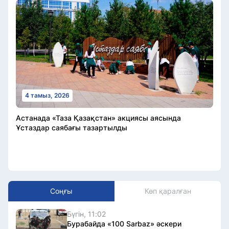
4 тамыз, 2026
Астанада «Таза Қазақстан» акциясы аясында
Ұстаздар саябағы тазартылды
Соңғы
Көп қаралған
Бүгін, 11:02
Бурабайда «100 Sarbaz» әскери