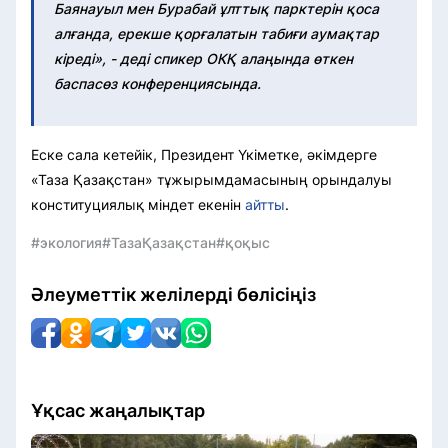
Баянауыл мен Бурабай ұлттық парктерін қоса
алғанда, ерекше қорғалатын табиғи аумақтар
кіреді», - деді спикер ОКҚ алаңында өткен
баспасөз конференциясында.
Еске сала кетейік, Президент Үкіметке, әкімдерге
«Таза Қазақстан» тұжырымдамасының орындалуы
конституциялық міндет екенін
айтты
.
#экология
#ТазаҚазақстан
#қоқыс
Әлеуметтік желілерді бөлісіңіз
Ұқсас жаңалықтар