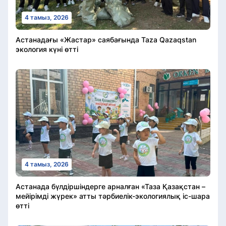
4 тамыз, 2026
Астанадағы «Жастар» саябағында Taza Qazaqstan
экология күні өтті
4 тамыз, 2026
Астанада бүлдіршіндерге арналған «Таза Қазақстан –
мейірімді жүрек» атты тәрбиелік-экологиялық іс-шара
өтті