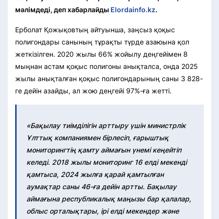
мәлімдеді, деп хабарлайды
Elordainfo.kz
.
Ерболат Қожықовтың айтуынша, заңсыз қоқыс
полигондары санының тұрақты түрде азаюына қол
жеткізілген. 2020 жылы 66% жойылу деңгейімен 8
мыңнан астам қоқыс полигоны анықталса, онда 2025
жылы анықталған қоқыс полигондарының саны 3 828-
ге дейін азайды, ал жою деңгейі 97%-ға жетті.
«Бақылау тиімділігін арттыру үшін министрлік
Ұлттық компаниямен бірлесіп, ғарыштық
мониторингтің қамту аймағын үнемі кеңейтіп
келеді. 2018 жылы мониторинг 16 елді мекенді
қамтыса, 2024 жылға қарай қамтылған
аумақтар саны 46-ға дейін артты. Бақылау
аймағына республикалық маңызы бар қалалар,
облыс орталықтары, ірі елді мекендер және