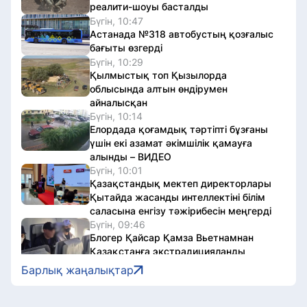
реалити-шоуы басталды
Бүгін, 10:47
Астанада №318 автобустың қозғалыс
бағыты өзгерді
Бүгін, 10:29
Қылмыстық топ Қызылорда
облысында алтын өндірумен
айналысқан
Бүгін, 10:14
Елордада қоғамдық тәртіпті бұзғаны
үшін екі азамат әкімшілік қамауға
алынды – ВИДЕО
Бүгін, 10:01
Қазақстандық мектеп директорлары
Қытайда жасанды интеллектіні білім
саласына енгізу тәжірибесін меңгерді
Бүгін, 09:46
Блогер Қайсар Қамза Вьетнамнан
Қазақстанға экстрадицияланды
Бүгін, 09:35
Барлық жаңалықтар
Қазақстандық ескекшілер
Жапониядағы Азия чемпионатында екі
алтын медаль жеңіп алды