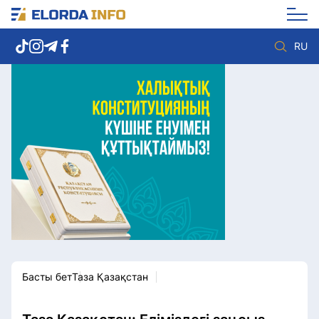
RU
Елорда жаңалықтары
Көзқарас
Саясат
Видео
Әлеумет
Әлем
Экономика
Жолдау
Спорт
Комплаенс қызметі
Мәдениет
Әдеп кодексі
Әртүрлі
Елге қызмет
Басты бет
Таза Қазақстан