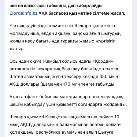
шетел валютасы табылды, деп хабарлайды
Elordainfo.kz
ҰҚК баспасөз қызметіне сілтеме жасап.
Ұлттық қауіпсіздік комитетінің Шекара қызметінің
мәлімдеуінше, елден ақшаны заңсыз алып шығудың
жолын кесу бағытында тұрақты жұмыс жүргізіліп
жатыр.
Осындай оқиға Жамбыл облысындағы «Қордай»
автокөліктік шекаралық бақылау бөлімінде тіркелді.
Шетел азаматының жүгін тексеру кезінде 350 мың
АҚШ доллары (шамамен 170 млн теңге) табылды.
Аталған факті бойынша материалдар процессуалдық
шешім қабылдау үшін құзыретті органдарға жолданды.
Шекара қызметі Қазақстан заңнамасына сәйкес 10
мың АҚШ долларының баламасынан асатын қолма-
қол ақшаны республика аумағынан алып шығуға