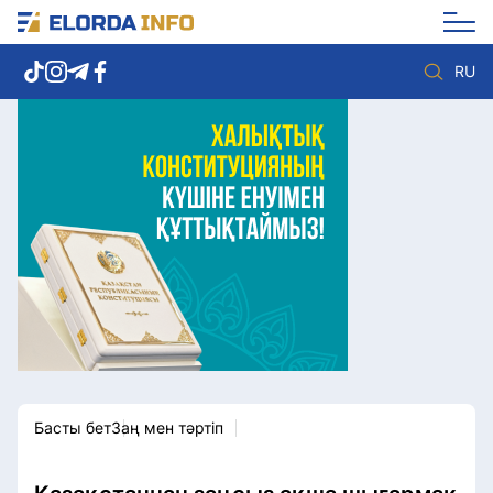
RU
Елорда жаңалықтары
Көзқарас
Саясат
Видео
Әлеумет
Әлем
Экономика
Жолдау
Спорт
Комплаенс қызметі
Мәдениет
Әдеп кодексі
Әртүрлі
Елге қызмет
Басты бет
Заң мен тәртіп