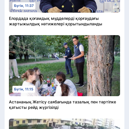
Бүгін, 11:37
Елордада қоғамдық мүдделерді қорғаудағы
жартыжылдық нәтижелері қорытындыланды
Бүгін, 11:15
Астананың Жетісу саябағында тазалық пен тәртіпке
қатысты рейд жүргізілді