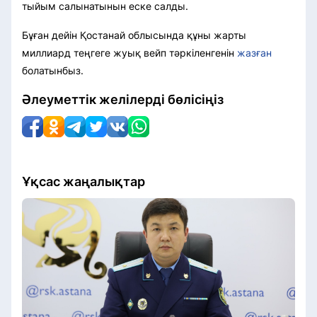
тыйым салынатынын еске салды.
Бұған дейін Қостанай облысында құны жарты
миллиард теңгеге жуық вейп тәркіленгенін
жазған
болатынбыз.
Әлеуметтік желілерді бөлісіңіз
Ұқсас жаңалықтар