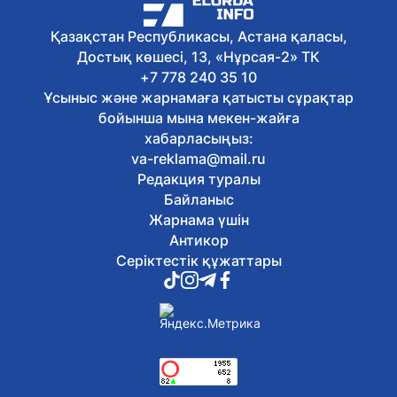
Елордада қоғамдық мүдделерді
қорғаудағы жартыжылдық
Қазақстан Республикасы, Астана қаласы,
нәтижелері қорытындыланды
Достық көшесі, 13, «Нұрсая-2» ТК
Бүгін, 11:26
Comic Con Astana 2026 фестиваліне
+7 778 240 35 10
алғашқы күні 16 мың адам қатысты
Ұсыныс және жарнамаға қатысты сұрақтар
Бүгін, 11:15
бойынша мына мекен-жайға
Астананың Жетісу саябағында
хабарласыңыз:
тазалық пен тәртіпке қатысты рейд
va-reklama@mail.ru
жүргізілді
Редакция туралы
Бүгін, 11:02
Бурабайда «100 Sarbaz» әскери
Байланыс
реалити-шоуы басталды
Жарнама үшін
Бүгін, 10:47
Антикор
Астанада №318 автобустың қозғалыс
Серіктестік құжаттары
бағыты өзгерді
Бүгін, 10:29
Қылмыстық топ Қызылорда
облысында алтын өндірумен
айналысқан
Бүгін, 10:14
Елордада қоғамдық тәртіпті бұзғаны
үшін екі азамат әкімшілік қамауға