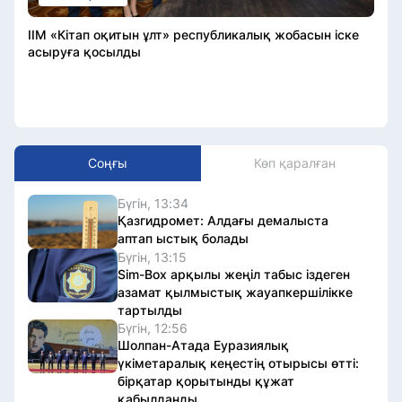
ІІМ «Кітап оқитын ұлт» республикалық жобасын іске
асыруға қосылды
Соңғы
Көп қаралған
Бүгін, 13:34
Қазгидромет: Алдағы демалыста
аптап ыстық болады
Бүгін, 13:15
Sim-Box арқылы жеңіл табыс іздеген
азамат қылмыстық жауапкершілікке
тартылды
Бүгін, 12:56
Шолпан-Атада Еуразиялық
үкіметаралық кеңестің отырысы өтті:
бірқатар қорытынды құжат
қабылданды