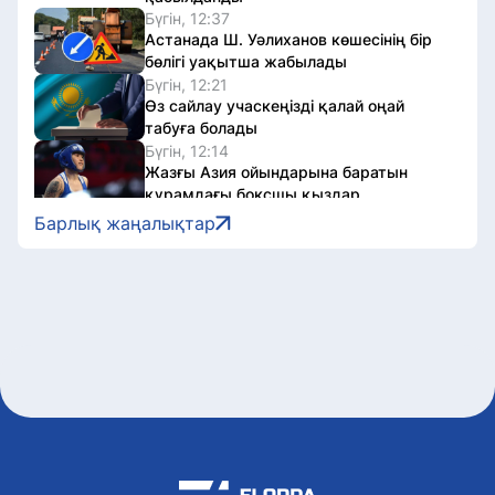
Бүгін, 12:37
Астанада Ш. Уәлиханов көшесінің бір
бөлігі уақытша жабылады
Бүгін, 12:21
Өз сайлау учаскеңізді қалай оңай
табуға болады
Бүгін, 12:14
Жазғы Азия ойындарына баратын
құрамдағы боксшы қыздар
қаншалықты тәжірибелі
Барлық жаңалықтар
Бүгін, 12:02
Астанада халықаралық баян және
аккордеоншылар байқауы өтеді
Бүгін, 11:50
Елімізде бір апта ішінде әлеуметтік
маңызы бар бірқатар азық-түлік
арзандады
Бүгін, 11:48
Футболдан Қазақстан ұлттық
құрамасына жаңа бас бапкер
тағайындалды
Бүгін, 11:37