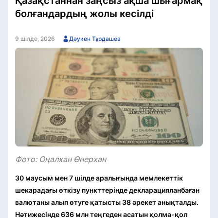
Қазақстаннан заңсыз ақша шығармақ
болғандардың жолы кесілді
9 шілде, 2026
Дәукен Тұрдашев
Фото: Оңалхан Өнерхан
30 маусым мен 7 шілде аралығында мемлекеттік
шекарадағы өткізу пункттерінде декларацияланбаған
валютаны алып өтуге қатысты 38 әрекет анықталды.
Нәтижесінде 636 млн теңгеден асатын қолма-қол