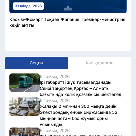
31 шілде, 2026
Қасым-Жомарт Тоқаев Жапония Премьер-министріне
көңіл айтты
Соңғы
Көп қаралған
6 тамыз, 2026
Ірі габаритті жүк тасымалданады:
Сенбі таңертең Қорғас – Алматы
бағытында көлік қозғалысы шектеледі
6 тамыз, 2026
Жалақы 2 млн-нан 300 мыңға дейін:
Электрондық еңбек биржасында 53
мыңнан астам бос жұмыс орны
ұсынылды
6 тамыз, 2026