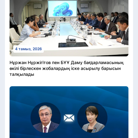
4 тамыз, 2026
Нұржан Нұржігітов пен БҰҰ Даму бағдарламасының
өкілі бірлескен жобалардың іске асырылу барысын
талқылады