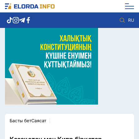
RU
Елорда жаңалықтары
Көзқарас
Саясат
Видео
Әлеумет
Әлем
Экономика
Жолдау
Спорт
Комплаенс қызметі
Мәдениет
Әдеп кодексі
Әртүрлі
Елге қызмет
Басты бет
Саясат