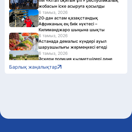
ІІМ «Кітап оқитын ұлт» республикалық
жобасын іске асыруға қосылды
6 тамыз, 2026
20-дан астам қазақстандық
Африканың ең биік нүктесі –
Килиманджаро шыңына шықты
6 тамыз, 2026
Астанада демалыс күндері ауыл
шаруашылығы жәрмеңкесі өтеді
6 тамыз, 2026
Әскери полиция қызметшілері дене
даярлығы бойынша сынақтан өтті
Барлық жаңалықтар
6 тамыз, 2026
Астанада жүгіру фестиваліне
байланысты бірқатар көшеде
қозғалыс шектеледі
6 тамыз, 2026
Қазақстанда «Әділетті қоғамға
шыншыл сөз» атты кітап жарық көрді
6 тамыз, 2026
Олжас Бектенов Еуразиялық
үкіметаралық кеңестің шағын
құрамдағы отырысына қатысты