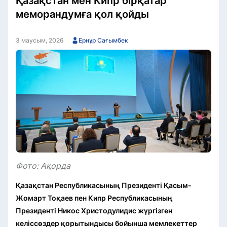
Қазақстан мен Кипр бірқатар
меморандумға қол қойды
3 маусым, 2026
Ернұр Сағымбек
Фото: Ақорда
Қазақстан Республикасының Президенті Қасым-
Жомарт Тоқаев пен Кипр Республикасының
Президенті Никос Христодулидис жүргізген
келіссөздер қорытындысы бойынша мемлекеттер