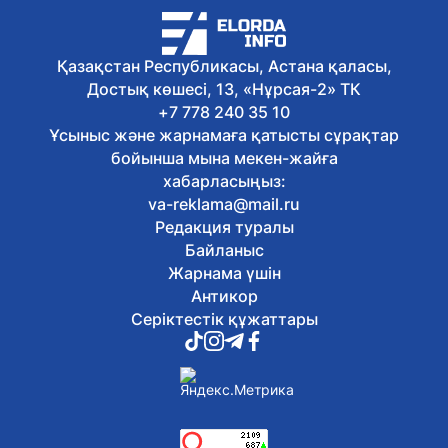
6 тамыз, 2026
Экологиялық кодекс жаңартылды: не
өзгереді?
Қазақстан Республикасы, Астана қаласы,
6 тамыз, 2026
Достық көшесі, 13, «Нұрсая-2» ТК
Қазақстан театрларында балаларға
арналған қойылымдар көбейіп келеді
+7 778 240 35 10
6 тамыз, 2026
Ұсыныс және жарнамаға қатысты сұрақтар
Жалақыдан ұсталған алиментті
бойынша мына мекен-жайға
аудармаған жұмыс беруші жауапқа
хабарласыңыз:
тартылды
va-reklama@mail.ru
6 тамыз, 2026
Редакция туралы
Балаларды интернет-алаяқтардан
қалай қорғауға болады
Байланыс
6 тамыз, 2026
Жарнама үшін
Отандық өндірушілермен жеңіл
Антикор
өнеркәсіпті дамыту мәселелері
Серіктестік құжаттары
талқыланды
6 тамыз, 2026
Астанада Абай күніне орай
тоғызқұмалақтан алғашқы қалалық
турнир өтті
6 тамыз, 2026
Сауран қалашығында реставрация