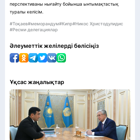
перспективаны нығайту бойынша ынтымақтастық
туралы келісім.
#Тоқаев
#меморандум
#Кипр
#Никос Христодулидис
#Ресми делегациялар
Әлеуметтік желілерді бөлісіңіз
Ұқсас жаңалықтар