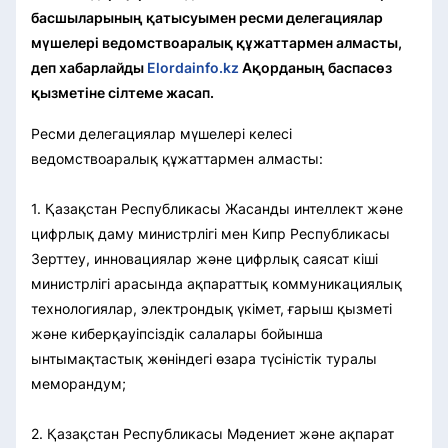
басшыларының қатысуымен ресми делегациялар
мүшелері ведомствоаралық құжаттармен алмасты,
деп хабарлайды
Elordainfo.kz
Ақорданың баспасөз
қызметіне сілтеме жасап.
Ресми делегациялар мүшелері келесі
ведомствоаралық құжаттармен алмасты:
1. Қазақстан Республикасы Жасанды интеллект және
цифрлық даму министрлігі мен Кипр Республикасы
Зерттеу, инновациялар және цифрлық саясат кіші
министрлігі арасында ақпараттық коммуникациялық
технологиялар, электрондық үкімет, ғарыш қызметі
және киберқауіпсіздік салалары бойынша
ынтымақтастық жөніндегі өзара түсіністік туралы
меморандум;
2. Қазақстан Республикасы Мәдениет және ақпарат