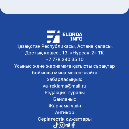
Comic Con Astana жаңа рекорд
орнатып, 40 елден келген 76 мыңнан
астам қонақты жинады
Бүгін, 17:06
Абай күніне арналған іс-шараларға
мыңнан астам әскери қызметші
қатысты
Бүгін, 16:57
Қазақстан Республикасы, Астана қаласы,
Қазақстандық таеквондошылар
Достық көшесі, 13, «Нұрсая-2» ТК
халықаралық турнирде үш медаль
жеңіп алды
+7 778 240 35 10
Бүгін, 16:48
Ұсыныс және жарнамаға қатысты сұрақтар
«Абайды оқы, таңырқа!»: шымкенттік
бойынша мына мекен-жайға
прокурорлар ақын мұрасын
хабарласыңыз:
дәріптеуге арналған бейнеролик
va-reklama@mail.ru
әзірледі
Редакция туралы
Бүгін, 16:39
Астанада мас күйінде электр
Байланыс
мотоциклін басқарған жүргізушіге 140
Жарнама үшін
АЕК айыппұл салынды
Антикор
Бүгін, 16:32
Серіктестік құжаттары
Оралда тамақ өнімінің сертификаты
жалған болып шықты