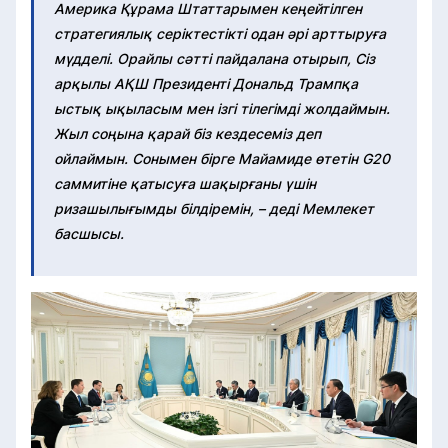
Америка Құрама Штаттарымен кеңейтілген
стратегиялық серіктестікті одан әрі арттыруға
мүдделі. Орайлы сәтті пайдалана отырып, Сіз
арқылы АҚШ Президенті Дональд Трампқа
ыстық ықыласым мен ізгі тілегімді жолдаймын.
Жыл соңына қарай біз кездесеміз деп
ойлаймын. Сонымен бірге Майамиде өтетін G20
саммитіне қатысуға шақырғаны үшін
ризашылығымды білдіремін, – деді Мемлекет
басшысы.