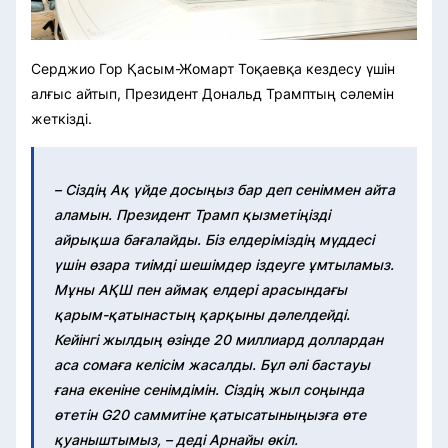
Серджио Гор Қасым-Жомарт Тоқаевқа кездесу үшін
алғыс айтып, Президент Дональд Трамптың сәлемін
жеткізді.
– Сіздің Ақ үйде досыңыз бар деп сеніммен айта
аламын. Президент Трамп қызметіңізді
айрықша бағалайды. Біз елдеріміздің мүддесі
үшін өзара тиімді шешімдер іздеуге ұмтыламыз.
Мұны АҚШ пен аймақ елдері арасындағы
қарым-қатынастың қарқыны дәлелдейді.
Кейінгі жылдың өзінде 20 миллиард доллардан
аса сомаға келісім жасалды. Бұл әлі бастауы
ғана екеніне сенімдімін. Сіздің жыл соңында
өтетін G20 саммитіне қатысатыныңызға өте
қуаныштымыз, – деді Арнайы өкіл.