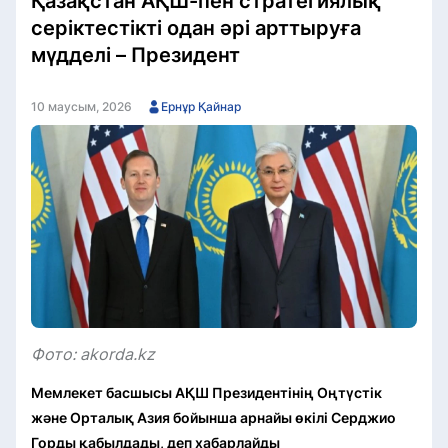
Қазақстан АҚШ-пен стратегиялық
серіктестікті одан әрі арттыруға
мүдделі – Президент
10 маусым, 2026
Ернұр Қайнар
Фото: akorda.kz
Мемлекет басшысы АҚШ Президентінің Оңтүстік
және Орталық Азия бойынша арнайы өкілі Серджио
Горды қабылдады, деп хабарлайды