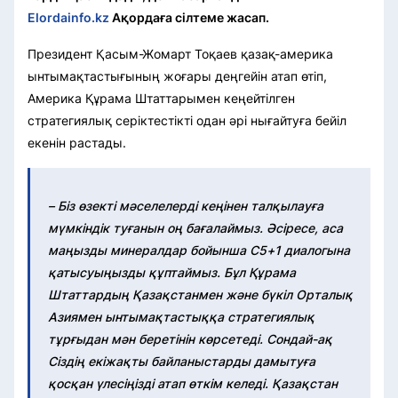
Elordainfo.kz
Ақордаға сілтеме жасап.
Президент Қасым-Жомарт Тоқаев қазақ-америка
ынтымақтастығының жоғары деңгейін атап өтіп,
Америка Құрама Штаттарымен кеңейтілген
стратегиялық серіктестікті одан әрі нығайтуға бейіл
екенін растады.
– Біз өзекті мәселелерді кеңінен талқылауға
мүмкіндік туғанын оң бағалаймыз. Әсіресе, аса
маңызды минералдар бойынша C5+1 диалогына
қатысуыңызды құптаймыз. Бұл Құрама
Штаттардың Қазақстанмен және бүкіл Орталық
Азиямен ынтымақтастыққа стратегиялық
тұрғыдан мән беретінін көрсетеді. Сондай-ақ
Сіздің екіжақты байланыстарды дамытуға
қосқан үлесіңізді атап өткім келеді. Қазақстан