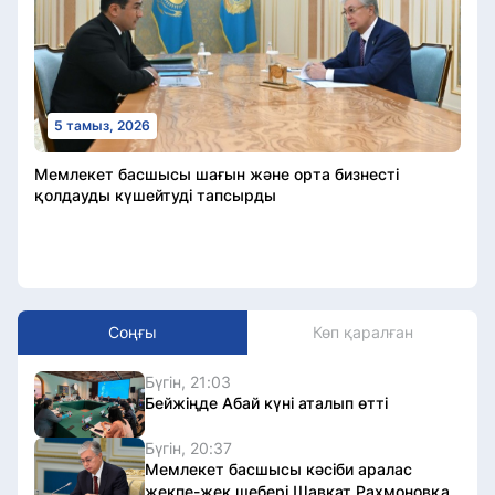
5 тамыз, 2026
Мемлекет басшысы шағын және орта бизнесті
қолдауды күшейтуді тапсырды
Соңғы
Көп қаралған
Бүгін, 21:03
Бейжіңде Абай күні аталып өтті
Бүгін, 20:37
Мемлекет басшысы кәсіби аралас
жекпе-жек шебері Шавкат Рахмоновқа