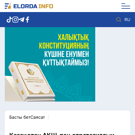
RU
Елорда жаңалықтары
Көзқарас
Саясат
Видео
Әлеумет
Әлем
Экономика
Жолдау
Спорт
Комплаенс қызметі
Мәдениет
Әдеп кодексі
Әртүрлі
Елге қызмет
Басты бет
Саясат