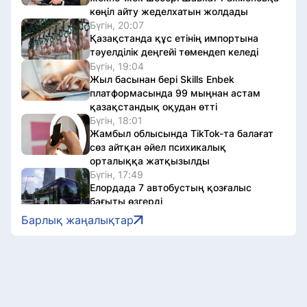
көңіл айту жеделхатын жолдады
Бүгін, 20:07
Қазақстанда құс етінің импортына
тәуелділік деңгейі төмендеп келеді
Бүгін, 19:04
Жыл басынан бері Skills Enbek
платформасында 99 мыңнан астам
қазақстандық оқудан өтті
Бүгін, 18:01
Жамбыл облысында TikTok-та балағат
сөз айтқан әйел психикалық
орталыққа жатқызылды
Бүгін, 17:49
Елордада 7 автобустың қозғалыс
бағыты өзгерді
Бүгін, 17:35
Барлық жаңалықтар
Мереке Құлкенов: Абайды оқу – өз
болмысымызға үңілу
Бүгін, 17:26
Астанада тұрғын үйдегі өрт сөндірілді
– ВИДЕО
Бүгін, 17:15