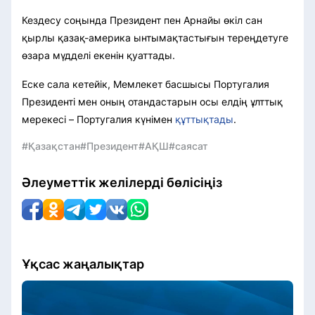
Кездесу соңында Президент пен Арнайы өкіл сан
қырлы қазақ-америка ынтымақтастығын тереңдетуге
өзара мүдделі екенін қуаттады.
Еске сала кетейік, Мемлекет басшысы Португалия
Президенті мен оның отандастарын осы елдің ұлттық
мерекесі – Португалия күнімен
құттықтады
.
#Қазақстан
#Президент
#АҚШ
#саясат
Әлеуметтік желілерді бөлісіңіз
Ұқсас жаңалықтар