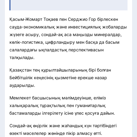
Қасым-Жомарт Тоқаев пен Серджио Гор бірлескен
сауда-экономикалық және инвестициялық жобаларды
жүзеге асыру, сондай-ақ аса маңызды минералдар,
көлік-логистика, цифрландыру мен басқа да басым
салалардағы ықпалдастық перспективасын
талқылады.
Қазақстан тең құрылтайшыларының бірі болған
Бейбітшілік кеңесінің қызметіне ерекше назар
аударылды.
Мемлекет басшысының мәлімдеуінше, еліміз
халықаралық тұрақтылық пен гуманитарлық
бастамаларды ілгерілету ісіне үлес қосуға дайын.
Сондай-ақ өңірлік және жаһандық күн тәртібіндегі
өзекті мәселелер жөнінде пікір алмасу өтті.