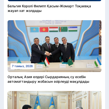
Бельгия Королі Филипп Қасым-Жомарт Тоқаевқа
жауап хат жолдады
7 тамыз, 2026
Орталық Азия елдері Сырдарияның су есебін
автоматтандыру жобасын әзірлеуді мақұлдады