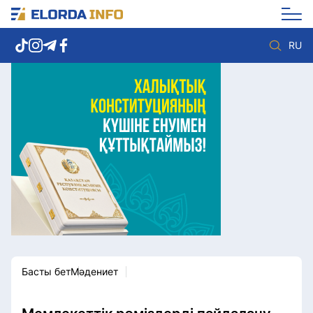
RU
Елорда жаңалықтары
Көзқарас
Саясат
Видео
Әлеумет
Әлем
Экономика
Жолдау
Спорт
Комплаенс қызметі
Мәдениет
Әдеп кодексі
Әртүрлі
Елге қызмет
Басты бет
Мәдениет