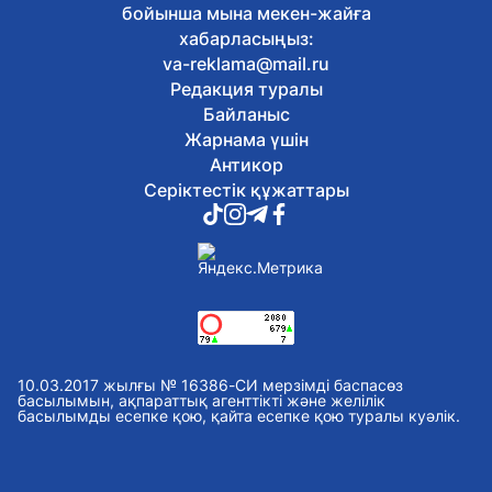
6 тамыз, 2026
бойынша мына мекен-жайға
Экологиялық кодекс жаңартылды: не
хабарласыңыз:
өзгереді?
va-reklama@mail.ru
6 тамыз, 2026
Редакция туралы
Қазақстан театрларында балаларға
арналған қойылымдар көбейіп келеді
Байланыс
6 тамыз, 2026
Жарнама үшін
Жалақыдан ұсталған алиментті
Антикор
аудармаған жұмыс беруші жауапқа
Серіктестік құжаттары
тартылды
6 тамыз, 2026
Балаларды интернет-алаяқтардан
қалай қорғауға болады
6 тамыз, 2026
Отандық өндірушілермен жеңіл
өнеркәсіпті дамыту мәселелері
талқыланды
6 тамыз, 2026
10.03.2017 жылғы № 16386-СИ мерзімді баспасөз
Астанада Абай күніне орай
басылымын, ақпараттық агенттікті және желілік
басылымды есепке қою, қайта есепке қою туралы куәлік.
тоғызқұмалақтан алғашқы қалалық
турнир өтті
6 тамыз, 2026
Сауран қалашығында реставрация