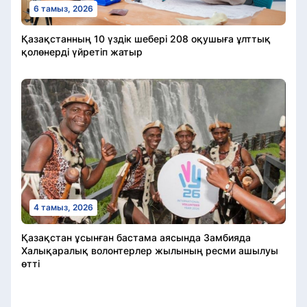
6 тамыз, 2026
Қазақстанның 10 үздік шебері 208 оқушыға ұлттық
қолөнерді үйретіп жатыр
4 тамыз, 2026
Қазақстан ұсынған бастама аясында Замбияда
Халықаралық волонтерлер жылының ресми ашылуы
өтті