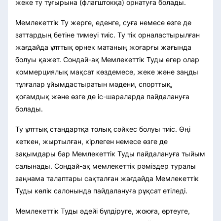
жеке ту тұғырына (флагштокқа) орнатуға болады.
Мемлекеттік Ту жерге, еденге, суға немесе өзге де
заттардың бетіне тимеуі тиіс. Ту тік орналастырылған
жағдайда ұлттық өрнек матаның жоғарғы жағында
болуы қажет. Сондай-ақ Мемлекеттік Туды егер олар
коммерциялық мақсат көздемесе, жеке және заңды
тұлғалар ұйымдастыратын мәдени, спорттық,
қоғамдық және өзге де іс-шараларда пайдалануға
болады.
Ту ұлттық стандартқа толық сәйкес болуы тиіс. Өңі
кеткен, жыртылған, кірлеген немесе өзге де
зақымдары бар Мемлекеттік Туды пайдалануға тыйым
салынады. Сондай-ақ мемлекеттік рәміздер туралы
заңнама талаптары сақталған жағдайда Мемлекеттік
Туды көлік салонында пайдалануға рұқсат етіледі.
Мемлекеттік Туды әдейі бүлдіруге, жоюға, өртеуге,