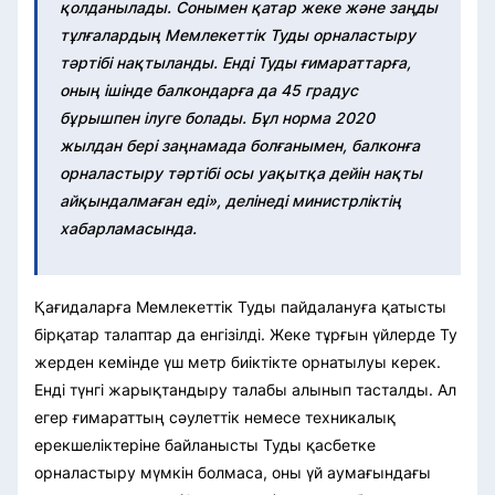
қолданылады. Сонымен қатар жеке және заңды
тұлғалардың Мемлекеттік Туды орналастыру
тәртібі нақтыланды. Енді Туды ғимараттарға,
оның ішінде балкондарға да 45 градус
бұрышпен ілуге болады. Бұл норма 2020
жылдан бері заңнамада болғанымен, балконға
орналастыру тәртібі осы уақытқа дейін нақты
айқындалмаған еді», делінеді министрліктің
хабарламасында.
Қағидаларға Мемлекеттік Туды пайдалануға қатысты
бірқатар талаптар да енгізілді. Жеке тұрғын үйлерде Ту
жерден кемінде үш метр биіктікте орнатылуы керек.
Енді түнгі жарықтандыру талабы алынып тасталды. Ал
егер ғимараттың сәулеттік немесе техникалық
ерекшеліктеріне байланысты Туды қасбетке
орналастыру мүмкін болмаса, оны үй аумағындағы