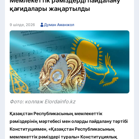
Мемлекеттік рәміздерді пайдалану
қағидалары жаңартылды
9 шілде, 2026
Думан Аманжол
Фото: коллаж Elordainfo.kz
Қазақстан Республикасының мемлекеттік
рәміздерінің мәртебесі мен оларды пайдалану тәртібі
Конституциямен, «Қазақстан Республикасының
мемлекеттік рәміздері туралы» Конституциялық