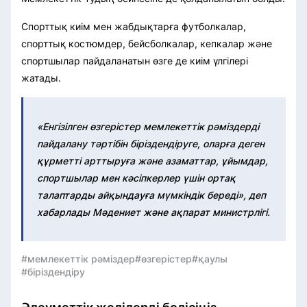
Спорттық киім мен жабдықтарға футболкалар,
спорттық костюмдер, бейсболкалар, кепкалар және
спортшылар пайдаланатын өзге де киім үлгілері
жатады.
«Енгізілген өзгерістер мемлекеттік рәміздерді
пайдалану тәртібін біріздендіруге, оларға деген
құрметті арттыруға және азаматтар, ұйымдар,
спортшылар мен кәсіпкерлер үшін ортақ
талаптарды айқындауға мүмкіндік береді», деп
хабарлады Мәдениет және ақпарат министрлігі.
#мемлекеттік рәміздер
#өзгерістер
#қаулы
#біріздендіру