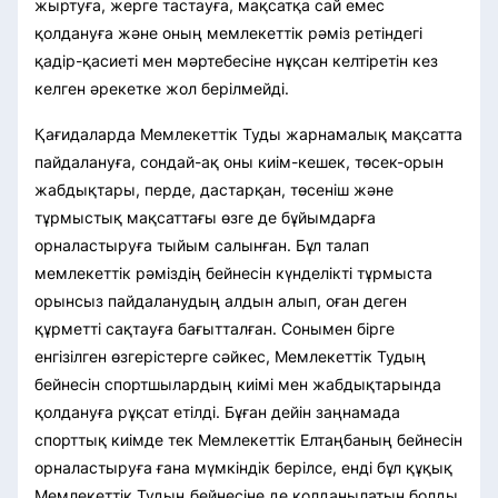
жыртуға, жерге тастауға, мақсатқа сай емес
қолдануға және оның мемлекеттік рәміз ретіндегі
қадір-қасиеті мен мәртебесіне нұқсан келтіретін кез
келген әрекетке жол берілмейді.
Қағидаларда Мемлекеттік Туды жарнамалық мақсатта
пайдалануға, сондай-ақ оны киім-кешек, төсек-орын
жабдықтары, перде, дастарқан, төсеніш және
тұрмыстық мақсаттағы өзге де бұйымдарға
орналастыруға тыйым салынған. Бұл талап
мемлекеттік рәміздің бейнесін күнделікті тұрмыста
орынсыз пайдаланудың алдын алып, оған деген
құрметті сақтауға бағытталған. Сонымен бірге
енгізілген өзгерістерге сәйкес, Мемлекеттік Тудың
бейнесін спортшылардың киімі мен жабдықтарында
қолдануға рұқсат етілді. Бұған дейін заңнамада
спорттық киімде тек Мемлекеттік Елтаңбаның бейнесін
орналастыруға ғана мүмкіндік берілсе, енді бұл құқық
Мемлекеттік Тудың бейнесіне де қолданылатын болды.