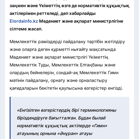
заңмен және Үкіметтің өзге де нормативтік құқықтық
актілерімен реттеледі, деп хабарлайды
Elordainfo.kz
Мәдениет және ақпарат министрлігіне
сілтеме жасап.
Мемлекеттік рәміздерді пайдалану тәртібін жетілдіру
және оларға деген құрметті нығайту мақсатында
Мәдениет және ақпарат министрлігі Үкіметтің
Мемлекеттік Туды, Мемлекеттік Елтаңбаны және
олардың бейнелерін, сондай-ақ Мемлекеттік Гимн
мәтінін пайдалану, орнату және орналастыру
қағидаларын бекітетін қаулысына өзгерістер енгізді.
«Енгізілген өзгерістердің бірі терминологияны
біріздендіруге бағытталған. Бұдан былай
нормативтік құқықтық актілерде «Гимн»
атауының орнына «Әнұран» атауы