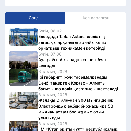
Соңғы
Көп қаралған
Бүгін, 08:02
Елордада Tarlan Astana желісінің
алғашқы арқалығы арнайы көпір
орнатқыш техникамен көтерілді
Бүгін, 07:00
Ауа райы: Астанада көшпелі бұлт
шығады
6 тамыз, 2026
Ірі габаритті жүк тасымалданады:
Сенбі таңертең Қорғас – Алматы
бағытында көлік қозғалысы шектеледі
6 тамыз, 2026
Жалақы 2 млн-нан 300 мыңға дейін:
Электрондық еңбек биржасында 53
мыңнан астам бос жұмыс орны
ұсынылды
6 тамыз, 2026
ІІМ «Кітап оқитын ұлт» республикалық