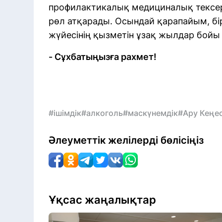
профилактикалық медициналық тексер
рөл атқарады. Осындай қарапайым, бі
жүйесінің қызметін ұзақ жылдар бойы 
- Сұхбатыңызға рахмет!
#ішімдік
#алкоголь
#маскүнемдік
#Ару Кеңе
Әлеуметтік желілерді бөлісіңіз
Ұқсас жаңалықтар