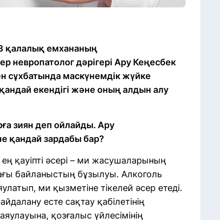
13 қалалық емхананың
р невропатолог дәрігері Ару Кеңесбек
ен сұхбатында маскүнемдік жүйке
 қандай екендігі және оның алдын алу
ға зиян деп ойлайды. Ару
е қандай зардабы бар?
н ең қауіпті әсері – ми жасушаларының
ағы байланыстың бұзылуы. Алкоголь
латып, ми қызметіне тікелей әсер етеді.
айдалану есте сақтау қабілетінің
яулауына, қозғалыс үйлесімінің