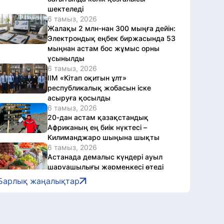
шектеледі
6 тамыз, 2026
Жалақы 2 млн-нан 300 мыңға дейін:
Электрондық еңбек биржасында 53
мыңнан астам бос жұмыс орны
ұсынылды
6 тамыз, 2026
ІІМ «Кітап оқитын ұлт»
республикалық жобасын іске
асыруға қосылды
6 тамыз, 2026
20-дан астам қазақстандық
Африканың ең биік нүктесі –
Килиманджаро шыңына шықты
6 тамыз, 2026
Астанада демалыс күндері ауыл
шаруашылығы жәрмеңкесі өтеді
6 тамыз, 2026
Барлық жаңалықтар
Әскери полиция қызметшілері дене
даярлығы бойынша сынақтан өтті
6 тамыз, 2026
Астанада жүгіру фестиваліне