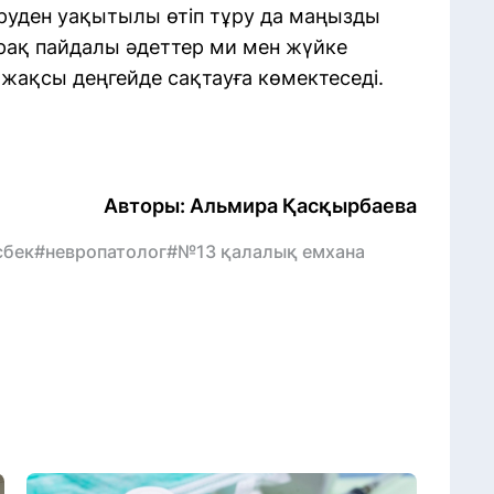
уден уақытылы өтіп тұру да маңызды
рақ пайдалы әдеттер ми мен жүйке
жақсы деңгейде сақтауға көмектеседі.
Авторы: Альмира Қасқырбаева
сбек
#невропатолог
#№13 қалалық емхана