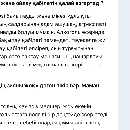
н және ойлау қабілетін қалай өзгертеді?
өзі бақылауды және мінез-құлықты
ның салдарынан адам ашушаң, агрессивті
налды болуы мүмкін. Алкоголь әсерінде
ақылау қабілеті төмендеп, тәуекелге жиі
у қабілеті әлсіреп, сын тұрғысынан
тар есте сақтау мен зейіннің нашарлауы
меттік қарым-қатынасына кері әсерін
ің зияны жоқ» деген пікір бар. Маман
 толық қауіпсіз мөлшері жоқ екенін
ль ағзаға белгілі бір деңгейде әсер етеді.
мәселе, себебі олардың миы әлі толық