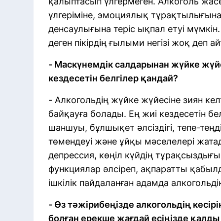
қалыптасып үлгермеген. Алкоголь жасөс
үлгеріміне, эмоциялық тұрақтылығын
денсаулығына теріс ықпал етуі мүмкін
деген пікірдің ғылыми негізі жоқ деп а
- Маскүнемдік салдарынан жүйке жүй
кездесетін белгілер қандай?
- Алкогольдің жүйке жүйесіне зиян кел
байқауға болады. Ең жиі кездесетін б
шаншуы, бұлшықет әлсіздігі, тепе-теңді
төмендеуі және ұйқы мәселелері жата
депрессия, көңіл күйдің тұрақсыздығы
функциялар әлсіреп, ақпаратты қабыл
ішкілік пайдаланған адамда алкогольд
- Өз тәжірибеңізде алкогольдің кесір
болған ерекше жағдай есіңізде қалды