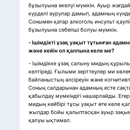
бұзылуына әкелуі мүмкін. Ауыр жағда
күрделі аурулар дамып, адамның күнде
Сонымен қатар алкоголь инсульт қауп
бұзылуына себепші болуы мүмкін.
- Ішімдікті ұзақ уақыт тұтынған ада
және кейін ол қалпына келе ме?
- Ішімдікке ұзақ салыну мидың құрыл
келтіреді. Ғылыми зерттеулер ми көле
байланыстың әлсіреуін және когнитивт
Соның салдарынан адамның есте сақтау
қабылдау мүмкіндігі нашарлайды. Егер
мидың кейбірі тұсы уақыт өте келе қа
жылдар бойы қалыптасқан ауыр зақым
қалуы ықтимал.