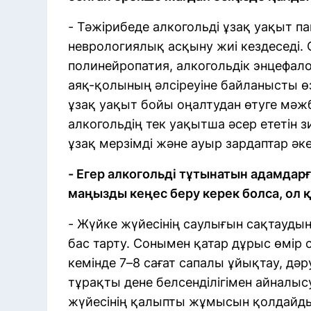
- Тәжірибеде алкогольді ұзақ уақыт п
неврологиялық асқыну жиі кездеседі.
полинейропатия, алкогольдік энцефало
аяқ-қолының әлсіреуіне байланысты өзд
ұзақ уақыт бойы оңалтудан өтуге мәж
алкогольдің тек уақытша әсер ететін 
ұзақ мерзімді және ауыр зардаптар әке
- Егер алкогольді тұтынатын адамдарғ
маңызды кеңес беру керек болса, ол қ
- Жүйке жүйесінің саулығын сақтаудың
бас тарту. Сонымен қатар дұрыс өмір 
кемінде 7–8 сағат сапалы ұйықтау, дәр
тұрақты дене белсенділігімен айналыс
жүйесінің қалыпты жұмысын қолдайды.