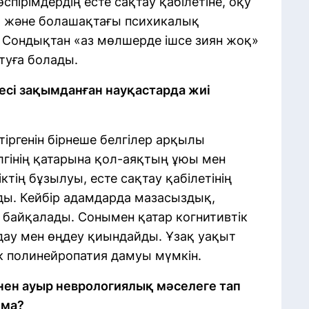
пірімдердің есте сақтау қабілетіне, оқу
а және болашақтағы психикалық
. Сондықтан «аз мөлшерде ішсе зиян жоқ»
йтуға болады.
есі зақымданған науқастарда жиі
тіргенін бірнеше белгілер арқылы
елгінің қатарына қол-аяқтың ұюы мен
ктің бұзылуы, есте сақтау қабілетінің
ды. Кейбір адамдарда мазасыздық,
 байқалады. Сонымен қатар когнитивтік
дау мен өңдеу қиындайды. Ұзақ уақыт
ік полинейропатия дамуы мүмкін.
інен ауыр неврологиялық мәселеге тап
 ма?