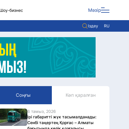
Мәзір
Шоу-бизнес
Іздеу
RU
ары
Көзқарас
Видео
Әлем
Жолдау
Комплаенс қызметі
Соңғы
Көп қаралған
Әдеп кодексі
Елге қызмет
6 тамыз, 2026
Ірі габаритті жүк тасымалданады:
Сенбі таңертең Қорғас – Алматы
бағытында көлік қозғалысы