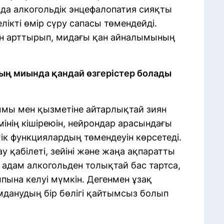
йда алкогольдік энцефалопатия сияқты
лікті өмір сүру сапасы төмендейді.
ін арттырып, мидағы қан айналымының
мның миында қандай өзгерістер болады
ымы мен қызметіне айтарлықтай зиян
мінің кішіреюін, нейрондар арасындағы
ік функциялардың төмендеуін көрсетеді.
 қабілеті, зейіні және жаңа ақпаратты
 адам алкогольден толықтай бас тартса,
лпына келуі мүмкін. Дегенмен ұзақ
данудың бір бөлігі қайтымсыз болып