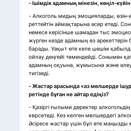
- Ішімдік адамның мінезін, көңіл-күйі
- Алкоголь мидың эмоцияларды, өзін-
реттейтін аймақтарына әсер етеді. Со
немесе керісінше шамадан тыс эмоцио
жүрген кезде адамның өз әрекеттерін б
барады. Уақыт өте келе шешім қабылда
ойлау деңгейі төмендейді. Сонымен қа
адамның оқуына, жұмысына және әлеу
тигізеді.
- Жастар арасында «аз мөлшерде ішуд
ретінде бұған не айтар едіңіз?
- Қазіргі ғылыми деректер алкогольдің
көрсетеді. Кез келген мөлшердегі алкого
Әсіресе жастар үшін бұл өте маңызды 