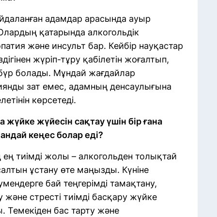
айдаланған адамдар арасында ауыр
 Олардың қатарында алкогольдік
патия және инсульт бар. Кейбір науқастар
ігінен жүріп-тұру қабілетін жоғалтып,
бүр болады. Мұндай жағдайлар
зиянды зат емес, адамның денсаулығына
летінін көрсетеді.
а жүйке жүйесін сақтау үшін бір ғана
андай кеңес болар еді?
 ең тиімді жолы – алкогольден толықтай
салтын ұстану өте маңызды. Күніне
умендерге бай теңгерімді тамақтану,
у және стресті тиімді басқару жүйке
 Темекіден бас тарту және