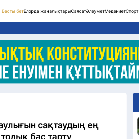
Басты бет
Елорда жаңалықтары
Саясат
Әлеумет
Мәдениет
Спорт
Елорда жаңалықт
Саясат
Әлеумет
Экономика
Спорт
Мәдениет
Әртүрлі
саулығын сақтаудың ең
 толық бас тарту