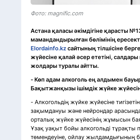
Фото: magnific.com
Астана қаласы әкімдігіне қарасты №
мамандандырылған бөлімінің ересекте
Elordainfo.kz
сайтының тілшісіне берг
жүйесіне қалай әсер ететіні, салдары
жолдары туралы айтты.
- Көп адам алкоголь ең алдымен бауыр
Бақытжанқызы ішімдік жүйке жүйесін
- Алкогольдің жүйке жүйесіне тигізеті
зақымдануы және нейрондар арасынд
орталық жүйке жүйесінің жұмысын баяу
Ұзақ уақыт бойы алкогольді тұрақты п
төмендеуіне, ойлау жылдамдығының ба