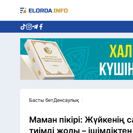
Басты бет
Денсаулық
Маман пікірі: Жүйкенің 
тиімді жолы – ішімдіктен