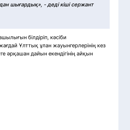
дан шығардық», - деді кіші сержант
шылығын білдіріп, кәсіби
жағдай Ұлттық ұлан жауынгерлерінің кез
ге әрқашан дайын екендігінің айқын