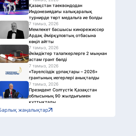
Қазақстан таеквондодан
Индонезиядағы халықаралық
турнирде төрт медальға ие болды
7 тамыз, 2026
Мемлекет басшысы кинорежиссер
Ардақ Әмірқұловтың отбасына
көңіл айтты
7 тамыз, 2026
Әкімдіктер талапкерлерге 2 мыңнан
астам грант бөлді
7 тамыз, 2026
«Тәуелсіздік ұрпақтары – 2026»
грантының иегерлері анықталды
7 тамыз, 2026
Президент Солтүстік Қазақстан
облысының 90 жылдығымен
құттықтады
7 тамыз, 2026
Барлық жаңалықтар
Қазақстанда аккредиттеу
цифрландырылып жатыр
7 тамыз, 2026
ШҚО-да фитосанитариялық бақылау