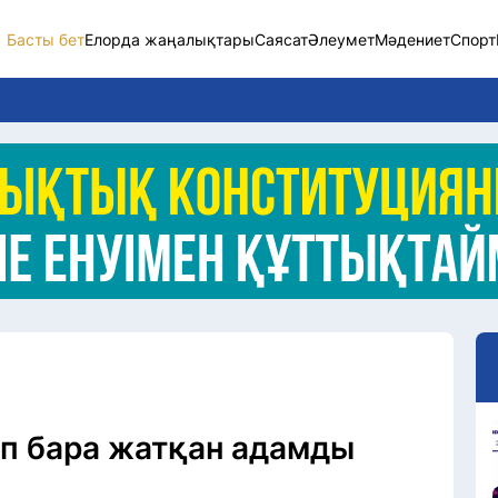
Басты бет
Елорда жаңалықтары
Саясат
Әлеумет
Мәдениет
Спорт
Елорда жаңалықт
Саясат
Әлеумет
Экономика
Спорт
Мәдениет
Әртүрлі
ып бара жатқан адамды