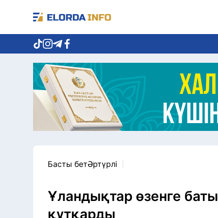
Басты бет
Әртүрлі
Ұландықтар өзенге бат
құтқарды