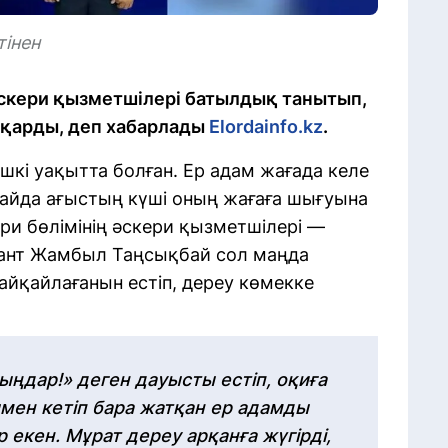
тінен
скери қызметшілері батылдық танытып,
тқарды, деп хабарлады
Elordainfo.kz
.
шкі уақытта болған. Ер адам жағада келе
Алайда ағыстың күші оның жағаға шығуына
ри бөлімінің әскери қызметшілері —
жант Жамбыл Таңсықбай сол маңда
айқайлағанын естіп, дереу көмекке
ыңдар!» деген дауысты естіп, оқиға
ымен кетіп бара жатқан ер адамды
екен. Мұрат дереу арқанға жүгірді,