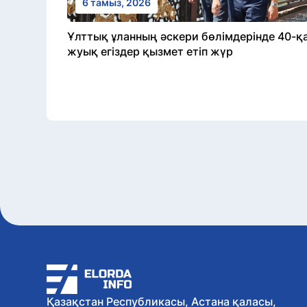
6 тамыз, 2026
Ұлттық ұланның әскери бөлімдерінде 40-қ
жуық егіздер қызмет етіп жүр
Қазақстан Республикасы, Астана қаласы,