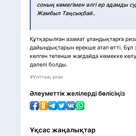
соның көмегімен әлгі ер адамды су
Жамбыл Таңсықбай..
Құтқарылған азамат ұландықтарға риза
дайындықтарын ерекше атап өтті. Бұл 
келген төтенше жағдайда көмекке келу
дәлелі болды.
#Ұлттық ұлан
Әлеуметтік желілерді бөлісіңіз
Ұқсас жаңалықтар