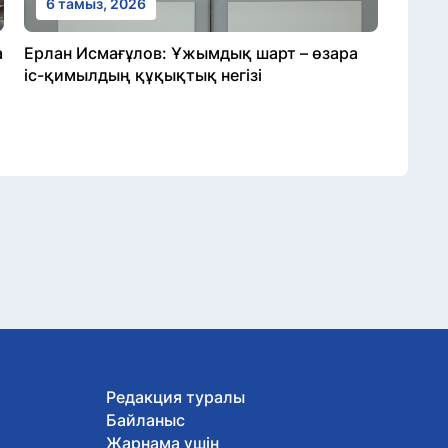
6 тамыз, 2026
а
Ерлан Исмағұлов: Ұжымдық шарт – өзара
іс-қимылдың құқықтық негізі
Редакция туралы
Байланыс
Жарнама үшін