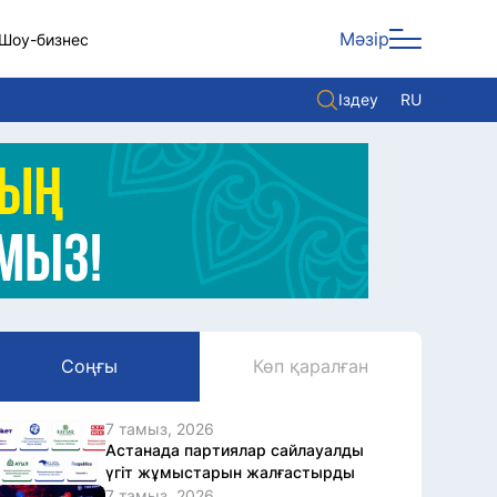
Мәзір
Шоу-бизнес
Іздеу
RU
ары
Көзқарас
Видео
Әлем
Жолдау
Комплаенс қызметі
Соңғы
Көп қаралған
Әдеп кодексі
Елге қызмет
7 тамыз, 2026
Астанада партиялар сайлауалды
үгіт жұмыстарын жалғастырды
7 тамыз, 2026