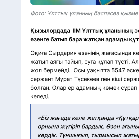
Фото: Ұлттық ұланның баспасөз қызме
Қызылордада ІІМ Ұлттық ұланының ә
өзенге батып бара жатқан адамды құ
Оқиға Сырдария өзенінің жағасында ке
жатып аяғы тайып, суға құлап түсті. 
жол бермейді.. Осы уақытта 5547 әске
сержант Мұрат Түсекеев пен кіші сер
болған. Олар ер адамның көмек сұрап 
келеді.
«Біз жағада келе жатқанда «Құтқар
орнына жүгіріп бардық. Өзен ағын
көрдік. Тұншығып, тырмысып жатыр 