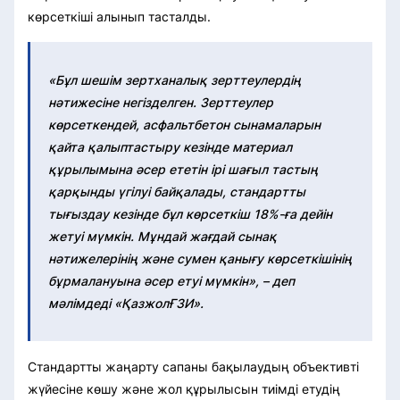
көрсеткіші алынып тасталды.
«Бұл шешім зертханалық зерттеулердің
нәтижесіне негізделген. Зерттеулер
көрсеткендей, асфальтбетон сынамаларын
қайта қалыптастыру кезінде материал
құрылымына әсер ететін ірі шағыл тастың
қарқынды үгілуі байқалады, стандартты
тығыздау кезінде бұл көрсеткіш 18%-ға дейін
жетуі мүмкін. Мұндай жағдай сынақ
нәтижелерінің және сумен қанығу көрсеткішінің
бұрмалануына әсер етуі мүмкін», – деп
мәлімдеді «ҚазжолҒЗИ».
Стандартты жаңарту сапаны бақылаудың объективті
жүйесіне көшу және жол құрылысын тиімді етудің