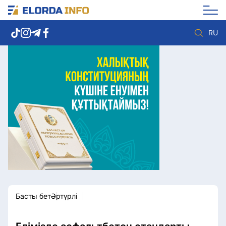
RU
Елорда жаңалықтары
Көзқарас
Саясат
Видео
Әлеумет
Әлем
Экономика
Жолдау
Спорт
Комплаенс қызметі
Мәдениет
Әдеп кодексі
Әртүрлі
Елге қызмет
Басты бет
Әртүрлі