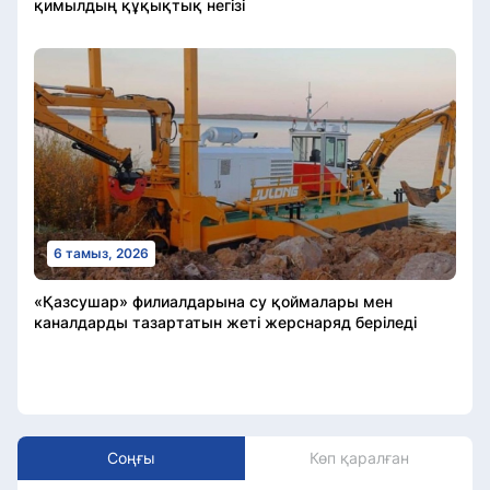
қимылдың құқықтық негізі
6 тамыз, 2026
«Қазсушар» филиалдарына су қоймалары мен
каналдарды тазартатын жеті жерснаряд беріледі
Соңғы
Көп қаралған