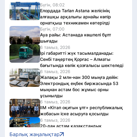
Бүгін, 08:02
Елордада Tarlan Astana желісінің
алғашқы арқалығы арнайы көпір
орнатқыш техникамен көтерілді
Бүгін, 07:00
Ауа райы: Астанада көшпелі бұлт
шығады
6 тамыз, 2026
Ірі габаритті жүк тасымалданады:
Сенбі таңертең Қорғас – Алматы
бағытында көлік қозғалысы шектеледі
6 тамыз, 2026
Жалақы 2 млн-нан 300 мыңға дейін:
Электрондық еңбек биржасында 53
мыңнан астам бос жұмыс орны
ұсынылды
6 тамыз, 2026
ІІМ «Кітап оқитын ұлт» республикалық
жобасын іске асыруға қосылды
6 тамыз, 2026
20-дан астам қазақстандық
Африканың ең биік нүктесі –
Барлық жаңалықтар