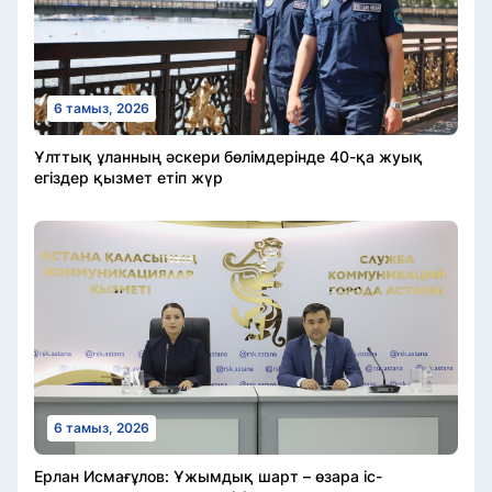
6 тамыз, 2026
Ұлттық ұланның әскери бөлімдерінде 40-қа жуық
егіздер қызмет етіп жүр
6 тамыз, 2026
Ерлан Исмағұлов: Ұжымдық шарт – өзара іс-