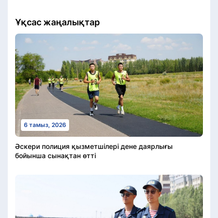
Ұқсас жаңалықтар
6 тамыз, 2026
Әскери полиция қызметшілері дене даярлығы
бойынша сынақтан өтті