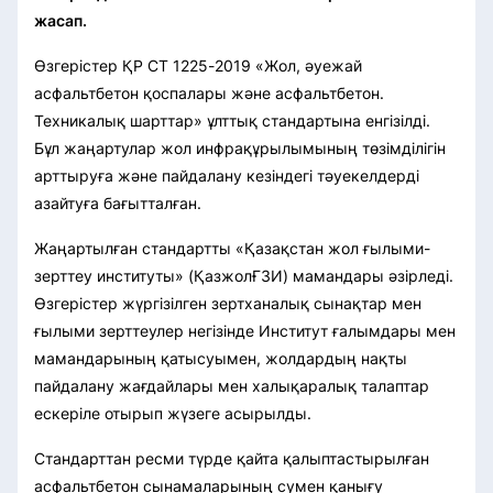
жасап.
Өзгерістер ҚР СТ 1225-2019 «Жол, әуежай
асфальтбетон қоспалары және асфальтбетон.
Техникалық шарттар» ұлттық стандартына енгізілді.
Бұл жаңартулар жол инфрақұрылымының төзімділігін
арттыруға және пайдалану кезіндегі тәуекелдерді
азайтуға бағытталған.
Жаңартылған стандартты «Қазақстан жол ғылыми-
зерттеу институты» (ҚазжолҒЗИ) мамандары әзірледі.
Өзгерістер жүргізілген зертханалық сынақтар мен
ғылыми зерттеулер негізінде Институт ғалымдары мен
мамандарының қатысуымен, жолдардың нақты
пайдалану жағдайлары мен халықаралық талаптар
ескеріле отырып жүзеге асырылды.
Стандарттан ресми түрде қайта қалыптастырылған
асфальтбетон сынамаларының сумен қанығу