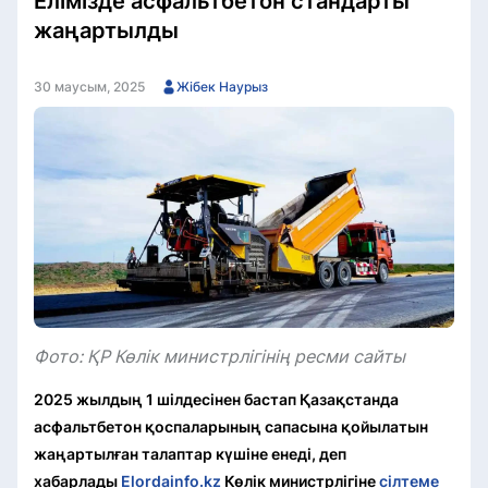
Елімізде асфальтбетон стандарты
жаңартылды
30 маусым, 2025
Жібек Наурыз
Фото: ҚР Көлік министрлігінің ресми сайты
2025 жылдың 1 шілдесінен бастап Қазақстанда
асфальтбетон қоспаларының сапасына қойылатын
жаңартылған талаптар күшіне енеді, деп
хабарлады
Elordainfo.kz
Көлік министрлігіне
сілтеме