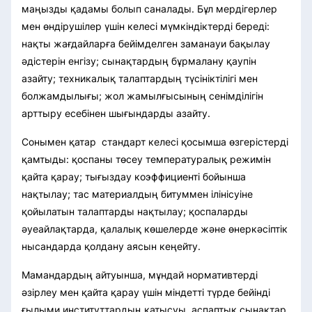
маңызды қадамы болып саналады. Бұл мердігерлер
мен өндірушілер үшін келесі мүмкіндіктерді береді:
нақты жағдайларға бейімделген заманауи бақылау
әдістерін енгізу; сынақтардың бұрмалану қаупін
азайту; техникалық талаптардың түсініктілігі мен
болжамдылығы; жол жамылғысының сенімділігін
арттыру есебінен шығындарды азайту.
Сонымен қатар стандарт келесі қосымша өзгерістерді
қамтыды: қоспаны төсеу температуралық режимін
қайта қарау; тығыздау коэффициенті бойынша
нақтылау; тас материалдың битуммен ілінісуіне
қойылатын талаптарды нақтылау; қоспаларды
әуеайлақтарда, қалалық көшелерде және өнеркәсіптік
нысандарда қолдану аясын кеңейту.
Мамандардың айтуынша, мұндай нормативтерді
әзірлеу мен қайта қарау үшін міндетті түрде бейінді
ғылыми институттардың қатысуы, аспаптық сынақтар