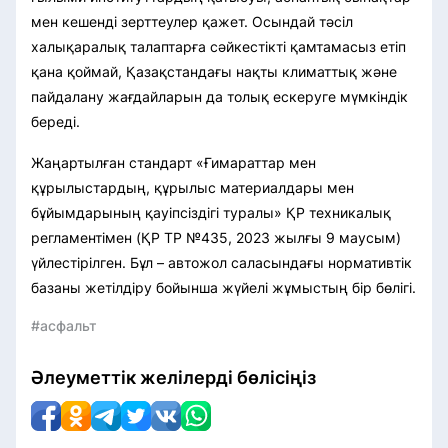
мен кешенді зерттеулер қажет. Осындай тәсіл
халықаралық талаптарға сәйкестікті қамтамасыз етіп
қана қоймай, Қазақстандағы нақты климаттық және
пайдалану жағдайларын да толық ескеруге мүмкіндік
береді.
Жаңартылған стандарт «Ғимараттар мен
құрылыстардың, құрылыс материалдары мен
бұйымдарының қауіпсіздігі туралы» ҚР техникалық
регламентімен (ҚР ТР №435, 2023 жылғы 9 маусым)
үйлестірілген. Бұл – автожол саласындағы нормативтік
базаны жетілдіру бойынша жүйелі жұмыстың бір бөлігі.
#асфальт
Әлеуметтік желілерді бөлісіңіз