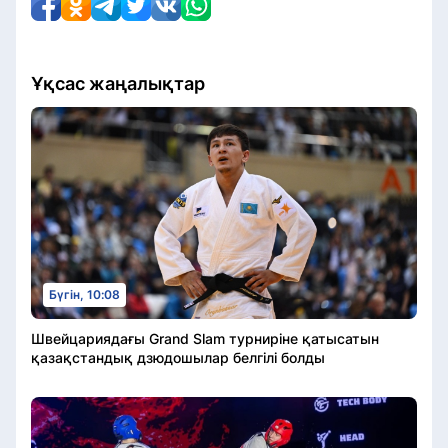
Ұқсас жаңалықтар
Бүгін, 10:08
Швейцариядағы Grand Slam турниріне қатысатын
қазақстандық дзюдошылар белгілі болды