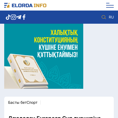
RU
Елорда жаңалықтары
Көзқарас
Саясат
Видео
Әлеумет
Әлем
Экономика
Жолдау
Спорт
Комплаенс қызметі
Мәдениет
Әдеп кодексі
Әртүрлі
Елге қызмет
Басты бет
Спорт