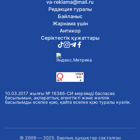
va-reklama@mail.ru
вирусына қарсы вакцинация
Редакция туралы
жалғасуда
Байланыс
7 тамыз, 2026
Ұлытауда «Қызылорда – Жезқазған»
Жарнама үшін
жолын жаңғырту жұмыстары
Антикор
жалғасуда
Серіктестік құжаттары
7 тамыз, 2026
Елімізде 12 өңірде 1 850 төсек-орынды
қамтитын оңалту орталықтарын салу
жобасы іске асырылуда
7 тамыз, 2026
Қарулы күштерде Абай
шығармаларын оқудан челлендж
басталды
7 тамыз, 2026
10.03.2017 жылғы № 16386-СИ мерзімді баспасөз
Соңғы жылдары азаматтардың
басылымын, ақпараттық агенттікті және желілік
басылымды есепке қою, қайта есепке қою туралы куәлік.
сайлауға қатысу белсендігі артты –
сауалнама
7 тамыз, 2026
Орталық Азия елдері Сырдарияның су
есебін автоматтандыру жобасын
әзірлеуді мақұлдады
© 2009 — 2025. Барлық құқықтар сақталған
7 тамыз, 2026