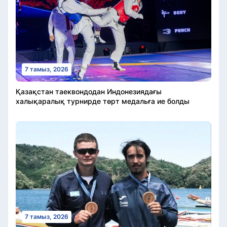
7 тамыз, 2026
Қазақстан таеквондодан Индонезиядағы
халықаралық турнирде төрт медальға ие болды
7 тамыз, 2026