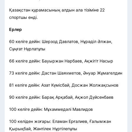
Қазақстан құрамасының алдын ала тізіміне 22
спортшы енді.
Ерлер
60 келіге дейін: Шерзод Давлатов, Нұрәділ Әлжан,
Сұңғат Нұрлатұлы
66 келіге дейін: Бауыржан Нарбаев, Ақжігіт Насыр
73 келіге дейін: Дастан Шаяхметов, Әнуар Жұмагелдин
81 келіге дейін: Азат Күмісбай, Досжан Жолжақсынов
90 келіге дейін: Барақ Арқабай, Ақжол Дүйсенбаев
100 келіге дейін: Мұхаммедәлі Мавлидов
100 келіден жоғары: Еламан Ерғалиев, Ғалымжан
Қырықбай, Жәнтілек Нұртілепұлы