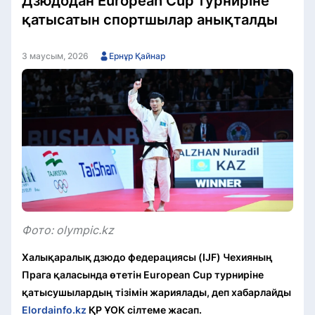
Дзюдодан European Cup турниріне
қатысатын спортшылар анықталды
3 маусым, 2026
Ернұр Қайнар
Фото: olympic.kz
Халықаралық дзюдо федерациясы (IJF) Чехияның
Прага қаласында өтетін European Cup турниріне
қатысушылардың тізімін жариялады, деп хабарлайды
Elordainfo.kz
ҚР ҰОК сілтеме жасап.