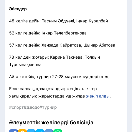
Әйелдер
48 келіге дейін: Тасним Әбдуәлі, Іңкәр Құралбай
52 келіге дейін: Іңкәр Төлепбергенова
57 келіге дейін: Ханзада Қайратова, Шынар Абатова
78 келіден жоғары: Карина Такиева, Толқын
Тұрсынақынова
Айта кетейік, турнир 27-28 маусым күндері өтеді.
Еске салсақ, қазақстандық жеңіл атлеттер
халықаралық жарыстарда үш жүлде
жеңіп алды
.
#спорт
#дзюдо
#турнир
Әлеуметтік желілерді бөлісіңіз