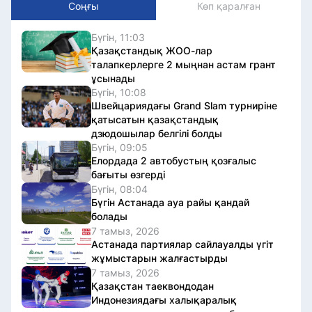
Соңғы
Көп қаралған
Бүгін, 11:03
Қазақстандық ЖОО-лар
талапкерлерге 2 мыңнан астам грант
ұсынады
Бүгін, 10:08
Швейцариядағы Grand Slam турниріне
қатысатын қазақстандық
дзюдошылар белгілі болды
Бүгін, 09:05
Елордада 2 автобустың қозғалыс
бағыты өзгерді
Бүгін, 08:04
Бүгін Астанада ауа райы қандай
болады
7 тамыз, 2026
Астанада партиялар сайлауалды үгіт
жұмыстарын жалғастырды
7 тамыз, 2026
Қазақстан таеквондодан
Индонезиядағы халықаралық