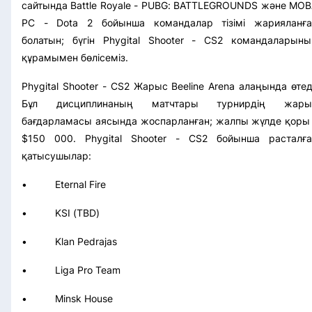
сайтында Battle Royale - PUBG: BATTLEGROUNDS және MO
PC - Dota 2 бойынша командалар тізімі жарияланға
болатын; бүгін Phygital Shooter - CS2 командаларыны
құрамымен бөлісеміз.
Phygital Shooter - CS2 Жарыс Beeline Arena алаңында өтед
Бұл дисциплинаның матчтары турнирдің жары
бағдарламасы аясында жоспарланған; жалпы жүлде қоры 
$150 000. Phygital Shooter - CS2 бойынша расталға
қатысушылар:
• Eternal Fire
• KSI (TBD)
• Klan Pedrajas
• Liga Pro Team
• Minsk House