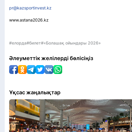
pr@kazsportinvest.kz
www.astana2026.kz
#елорда
#билет
#«Болашақ ойындары 2026»
Әлеуметтік желілерді бөлісіңіз
Ұқсас жаңалықтар