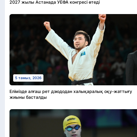
2027 жылы Астанада УЕФА конгресі өтеді
5 тамыз, 2026
Елімізде алғаш рет дзюдодан халықаралық оқу-жаттығу
жиыны басталды