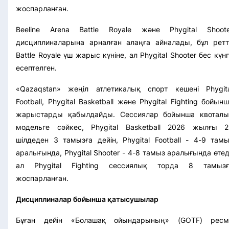
жоспарланған.
Beeline Arena Battle Royale және Phygital Shoote
дисциплиналарына арналған алаңға айналады, бұл ретт
Battle Royale үш жарыс күніне, ал Phygital Shooter бес күн
есептелген.
«Qazaqstan» жеңіл атлетикалық спорт кешені Phygita
Football, Phygital Basketball және Phygital Fighting бойын
жарыстарды қабылдайды. Сессиялар бойынша квоталы
модельге сәйкес, Phygital Basketball 2026 жылғы 2
шілдеден 3 тамызға дейін, Phygital Football - 4-9 там
аралығында, Phygital Shooter - 4-8 тамыз аралығында өтед
ал Phygital Fighting сессиялық торда 8 тамызғ
жоспарланған.
Дисциплиналар бойынша қатысушылар
Бұған дейін «Болашақ ойындарының» (GOTF)
ресм