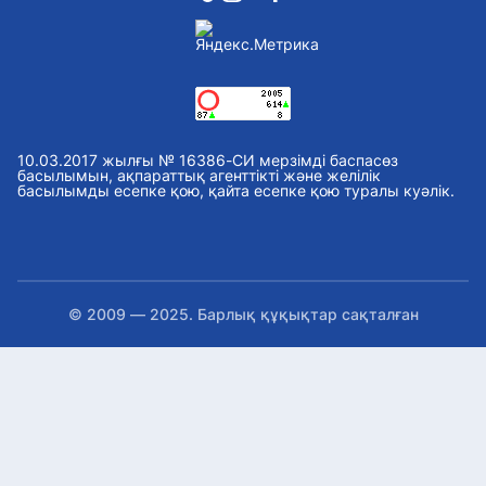
«Қазсушар» филиалдарына су қоймалары
мен каналдарды тазартатын жеті
жерснаряд беріледі
Бүгін, 09:39
2027 жылы Астанада УЕФА конгресі өтеді
Бүгін, 09:21
10.03.2017 жылғы № 16386-СИ мерзімді баспасөз
Жетінші арнада сайлауалды теледебат
басылымын, ақпараттық агенттікті және желілік
басылымды есепке қою, қайта есепке қою туралы куәлік.
аяқталды: Онлайн дауыс беру нәтижесі
жарияланды
Бүгін, 09:09
Абай күні: Астанада қандай іс-шаралар
өтеді
Бүгін, 08:58
© 2009 — 2025. Барлық құқықтар сақталған
Қазақстан Орталық Азиядағы қоныстануға
ең қолайлы ел атанды
Бүгін, 08:49
Қайтарылған активтер: Үкімет СҚО
ауылдарын сумен қамтуға 2,7 млрд теңге
бөлді
Бүгін, 08:34
Астанадағы айырбастау пунктеріндегі