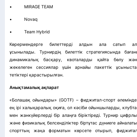
• MIRAGE TEAM
• Novaq
• Team Hybrid
Көрермендерге билеттерді алдын ала сатып ал
ұсынылады. Турнирдің билеттік стратегиясында баған
динамикалық басқару, квоталарды қайта бөлу жән
жекелеген сессиялар үшін арнайы пакеттік ұсыныста
тетіктері қарастырылған.
Анықтамалық ақпарат
«Болашақ ойындары» (GOTF) – фиджитал-спорт әлеміндег
ең ірі халықаралық оқиға, ол кәсіби ойыншыларды, клубт
мен жанкүйерлерді бір алаңға біріктіреді. Турнир цифрл
және физикалық белсенділіктер біртұтас дүниеге айналат
спорттың жаңа форматын көрсете отырып, фиджитал