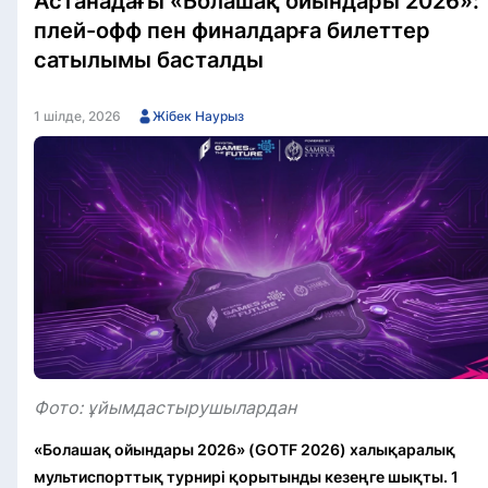
Астанадағы «Болашақ ойындары 2026»:
плей-офф пен финалдарға билеттер
сатылымы басталды
1 шілде, 2026
Жібек Наурыз
Фото: ұйымдастырушылардан
«Болашақ ойындары 2026» (GOTF 2026) халықаралық
мультиспорттық турнирі қорытынды кезеңге шықты. 1