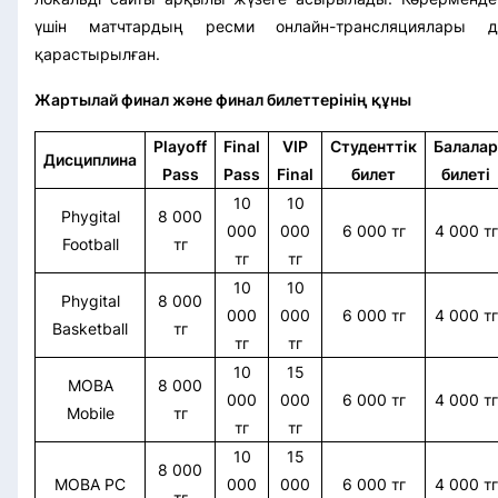
үшін матчтардың ресми онлайн-трансляциялары д
қарастырылған.
Жартылай финал және финал билеттерінің құны
Playoff
Final
VIP
Студенттік
Балалар
Дисциплина
Pass
Pass
Final
билет
билеті
10
10
Phygital
8 000
000
000
6 000 тг
4 000 тг
Football
тг
тг
тг
10
10
Phygital
8 000
000
000
6 000 тг
4 000 тг
Basketball
тг
тг
тг
10
15
MOBA
8 000
000
000
6 000 тг
4 000 тг
Mobile
тг
тг
тг
10
15
8 000
MOBA PC
000
000
6 000 тг
4 000 тг
тг