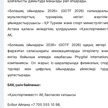
қозғалысты дамытуда маңызды рөл атқарады.
«Болашақ ойындары 2026» (GOTF 2026) халықаралы
мультиспорттық турнирінің негізгі жергілікт
ұйымдастырушысы – ҚР Туризм және спорт министрлігі м
Астана қаласы әкімдігінің қолдауымен «Қазспортинвест
АҚ.
«Болашақ ойындары 2026» (GOTF 2026)
құқық иегері
фиджитал саласындағы инновацияларды ілгерілету жән
енгізу бойынша әлемдік көшбасшы Phygital Internation
компаниясы. Ол жарыс іс-шараларында физикалық спор
түрлері мен цифрлық ойындарды үйлесімді түрд
ұштастырады.
БАҚ үшін байланыс:
«Қазспортинвест» АҚ баспасөз хатшысы
Есбол Айлана +7 705 555 10 98,