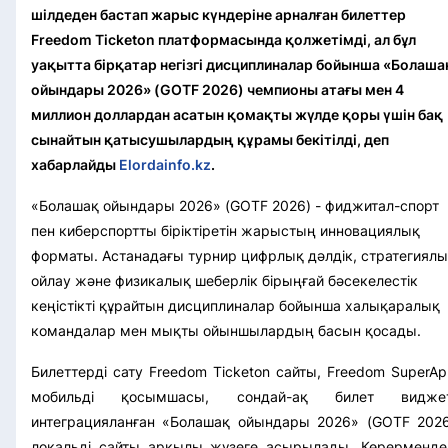
шілдеден бастап жарыс күндеріне арналған билеттер
Freedom Ticketon платформасында қолжетімді, ал бұл
уақытта бірқатар негізгі дисциплиналар бойынша «Болаша
ойындары 2026» (GOTF 2026) чемпионы атағы мен 4
миллион доллардан асатын қомақты жүлде қоры үшін бақ
сынайтын қатысушылардың құрамы бекітілді, деп
хабарлайды
Elordainfo.kz
.
«Болашақ ойындары 2026» (GOTF 2026) - фиджитал-спорт
пен киберспортты біріктіретін жарыстың инновациялық
форматы. Астанадағы турнир цифрлық дәлдік, стратегиял
ойлау және физикалық шеберлік бірыңғай бәсекелестік
кеңістікті құрайтын дисциплиналар бойынша халықаралық
командалар мен мықты ойыншылардың басын қосады.
Билеттерді сату Freedom Ticketon сайты, Freedom SuperA
мобильді қосымшасы, сондай-ақ билет виджет
интеграцияланған «Болашақ ойындары 2026» (GOTF 2026
локальді сайты арқылы жүзеге асырылады. Көрерменде