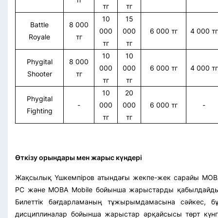
тг
тг
10
15
Battle
8 000
000
000
6 000 тг
4 000 тг
Royale
тг
тг
тг
10
10
Phygital
8 000
000
000
6 000 тг
4 000 тг
Shooter
тг
тг
тг
10
20
Phygital
-
000
000
6 000 тг
-
Fighting
тг
тг
Өткізу орындары мен жарыс күндері
Жақсылық Үшкемпіров атындағы жекпе-жек сарайы MOB
PC және MOBA Mobile бойынша жарыстарды қабылдайды
Билеттік бағдарламаның тұжырымдамасына сәйкес, бұ
дисциплиналар бойынша жарыстар әрқайсысы төрт күнг