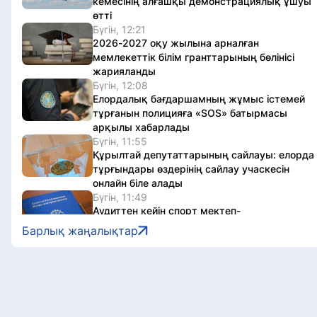
кемесінің алғашқы демонстрациялық ұшуы
өтті
Бүгін, 12:21
2026-2027 оқу жылына арналған
мемлекеттік білім гранттарының бөлінісі
жарияланды
Бүгін, 12:08
Елордалық бағдаршамның жұмыс істемей
тұрғанын полицияға «SOS» батырмасы
арқылы хабарлады
Бүгін, 11:55
Құрылтай депутаттарының сайлауы: елорда
тұрғындары өздерінің сайлау учаскесін
онлайн біле алады
Бүгін, 11:49
Аудиттен кейін спорт мектеп-
интернаттарында бірыңғай материалдық
Барлық жаңалықтар
қамтамасыз ету нормалары енгізілді
Бүгін, 11:47
Астанада Абай күніне орай шығармашылық
кеш өтті
Бүгін, 11:38
Астанада түнгі уақытта қауіпті маневр