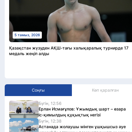
5 тамыз, 2026
Қазақстан жүзуден АҚШ-тағы халықаралық турнирде 17
медаль жеңіп алды
Соңғы
Көп қаралған
Бүгін, 12:56
Ерлан Исмағұлов: Ұжымдық шарт – өзара
іс-қимылдың құқықтық негізі
Бүгін, 12:38
Астанада жолаушы мінген ұшқышсыз әуе