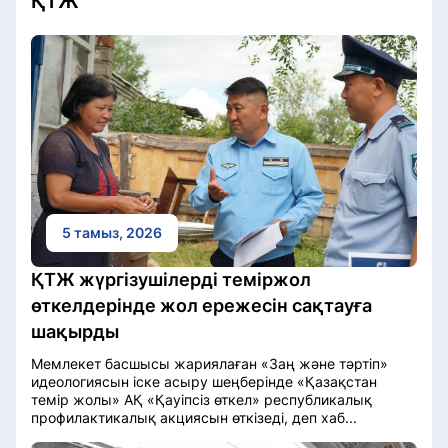
ҚТЖ
5 тамыз, 2026
ҚТЖ жүргізушілерді теміржол
өткелдерінде жол ережесін сақтауға
шақырды
Мемлекет басшысы жариялаған «Заң және тәртіп»
идеологиясын іске асыру шеңберінде «Қазақстан
темір жолы» АҚ «Қауіпсіз өткел» республикалық
профилактикалық акциясын өткізеді, деп хаб...