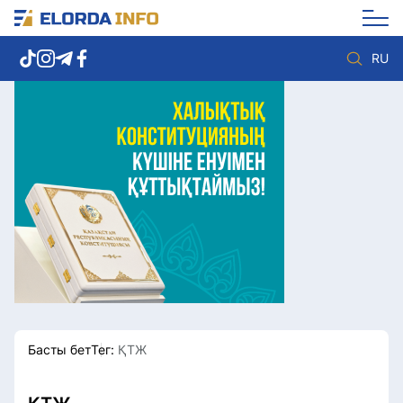
RU
Елорда жаңалықтары
Көзқарас
Саясат
Видео
Әлеумет
Әлем
Экономика
Жолдау
Спорт
Комплаенс қызметі
Мәдениет
Әдеп кодексі
Әртүрлі
Елге қызмет
Басты бет
Тег:
ҚТЖ