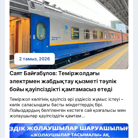
2 тамыз, 2026
Саят Байғабұлов: Теміржолдағы
электрмен жабдықтау қызметі тәулік
бойы қауіпсіздікті қамтамасыз етеді
Теміржол көлігінің қауіпсіз әрі үздіксіз жұмыс істеуі –
көлік саласындағы басты міндеттердің бірі.
Пойыздардың белгіленген кестеге сай қозғалысы мен
жолаушылар қауіпсіздігін қамтам...