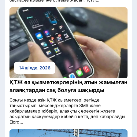
14 шілде, 2026
ҚТЖ өз қызметкерлерінің атын жамылған
алаяқтардан сақ болуға шақырды
Соңғы кезде өзін ҚТЖ қызметкері ретінде
таныстырып, мессенджерлерге SMS және
хабарламалар жіберіп, алаяқтық әрекетін жүзеге
асыратын қаскүнемдер көбейіп кетті, деп хабарлайды
Elord...