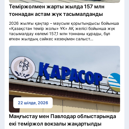
Теміржолмен жарты жылда 157 млн
тоннадан астам жүк тасымалданды
2026 жылғы қаңтар – маусым қорытындысы бойынша
«Қазақстан темір жолы» ҰК» АҚ желісі бойынша жүк
тасымалдау көлемі 157,1 млн тоннаны құрады, бұл
өткен жылдың сәйкес кезеңімен салыст...
22 шілде, 2026
Маңғыстау мен Павлодар облыстарында
екі теміржол вокзалы жаңартылды