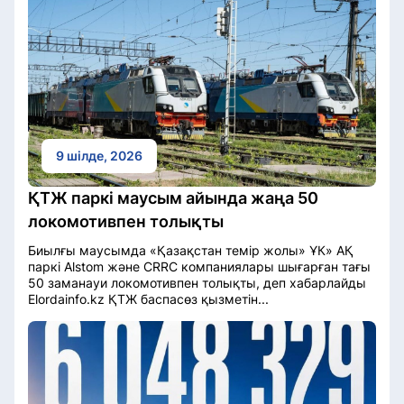
9 шілде, 2026
ҚТЖ паркі маусым айында жаңа 50
локомотивпен толықты
Биылғы маусымда «Қазақстан темір жолы» ҰК» АҚ
паркі Alstom және CRRC компаниялары шығарған тағы
50 заманауи локомотивпен толықты, деп хабарлайды
Elordainfo.kz ҚТЖ баспасөз қызметін...