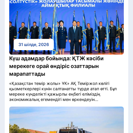
31 шілде, 2026
Күш адамдар бойында: ҚТЖ кәсіби
мерекеге орай өндіріс озаттарын
марапаттады
«Қазақстан темір жолы» ҰК» АҚ Теміржол көлігі
қызметкерлері күнін салтанатты түрде атап өтті. Бұл
мереке күнделікті қажырлы еңбегі еліміздің
экономикалық егемендігі мен өркендеуін...