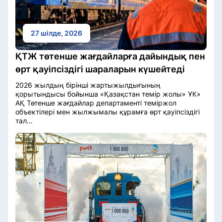
27 шілде, 2026
ҚТЖ төтенше жағдайларға дайындық пен
өрт қауіпсіздігі шараларын күшейтеді
2026 жылдың бірінші жартыжылдығының
қорытындысы бойынша «Қазақстан темір жолы» ҰК»
АҚ Төтенше жағдайлар департаменті теміржол
объектілері мен жылжымалы құрамға өрт қауіпсіздігі
тал...