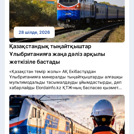
28 шілде, 2026
Қазақстандық тыңайтқыштар
Ұлыбританияға жаңа дәліз арқылы
жеткізіле бастады
«Қазақстан темір жолы» АҚ Екібастұздан
Ұлыбританияға минералды тыңайтқыштарды алғашқы
мультимодальды тасымалдауды ұйымдастырды, деп
хабарлайды Elordainfo.kz ҚТЖ-ның баспасөз қызмет...