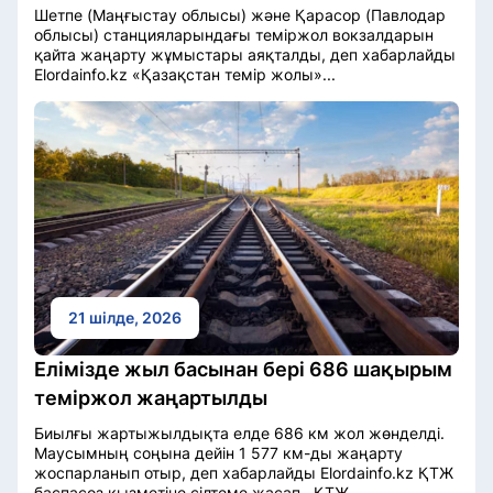
Шетпе (Маңғыстау облысы) және Қарасор (Павлодар
облысы) станцияларындағы теміржол вокзалдарын
қайта жаңарту жұмыстары аяқталды, деп хабарлайды
Elordainfo.kz «Қазақстан темір жолы»...
21 шілде, 2026
Елімізде жыл басынан бері 686 шақырым
теміржол жаңартылды
Биылғы жартыжылдықта елде 686 км жол жөнделді.
Маусымның соңына дейін 1 577 км-ды жаңарту
жоспарланып отыр, деп хабарлайды Elordainfo.kz ҚТЖ
баспасөз қызметіне сілтеме жасап. ҚТЖ...