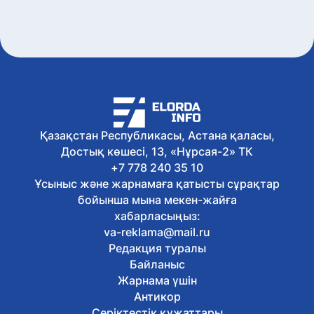
Қазақстан Республикасы, Астана қаласы,
Достық көшесі, 13, «Нұрсая-2» ТК
+7 778 240 35 10
Ұсыныс және жарнамаға қатысты сұрақтар
бойынша мына мекен-жайға
хабарласыңыз:
va-reklama@mail.ru
Редакция туралы
Байланыс
Жарнама үшін
Антикор
Серіктестік құжаттары