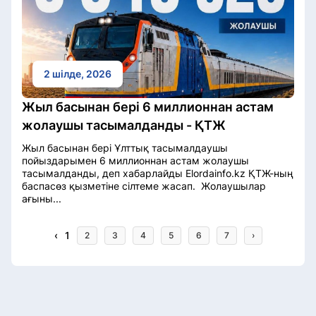
2 шілде, 2026
Жыл басынан бері 6 миллионнан астам
жолаушы тасымалданды - ҚТЖ
Жыл басынан бері Ұлттық тасымалдаушы
пойыздарымен 6 миллионнан астам жолаушы
тасымалданды, деп хабарлайды Elordainfo.kz ҚТЖ-ның
баспасөз қызметіне сілтеме жасап. Жолаушылар
ағыны...
‹
1
2
3
4
5
6
7
›