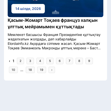
14 шілде, 2026
Қасым-Жомарт Тоқаев француз халқын
ұлттық мейрамымен құттықтады
Мемлекет басшысы Франция Президентіне құттықтау
жеделхатын жолдады, деп хабарлайды
Elordainfo.kz Ақордаға сілтеме жасап. Қасым-Жомарт
Тоқаев Эмманюэль Макронды ұлттық мереке – Баст...
‹
1
2
3
4
5
6
7
8
9
...
10
18
19
›