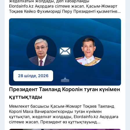
жеделхатын жолдады, деп хабарлайды
Elordainfo.kz Ақордаға сілтеме жасап. Қасым-Жомарт
Тоқаев Кейко Фухимориді Перу Президенті қызметіне...
28 шілде, 2026
Президент Таиланд Королін туған күнімен
құттықтады
Мемлекет басшысы Қасым-Жомарт Тоқаев Таиланд
Королі Маха Вачиралонгкорнды туған күнімен
құттықтап, жеделхат жолдады, Elordainfo.kz Ақордаға
сілтеме жасап. Президент өз құттықтауынд...