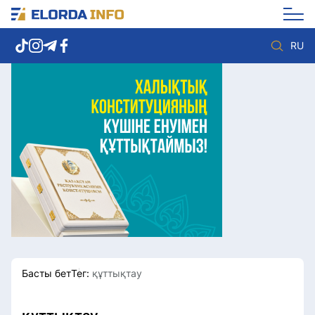
RU
Елорда жаңалықтары
Көзқарас
Саясат
Видео
Әлеумет
Әлем
Экономика
Жолдау
Спорт
Комплаенс қызметі
Мәдениет
Әдеп кодексі
Әртүрлі
Елге қызмет
Басты бет
Тег:
құттықтау