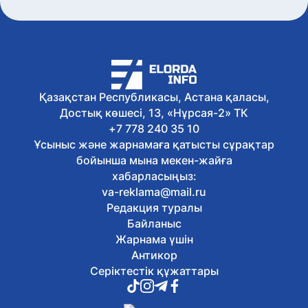
Қазақстан Республикасы, Астана қаласы,
Достық көшесі, 13, «Нұрсая-2» ТК
+7 778 240 35 10
Ұсыныс және жарнамаға қатысты сұрақтар
бойынша мына мекен-жайға
хабарласыңыз:
va-reklama@mail.ru
Редакция туралы
Байланыс
Жарнама үшін
Антикор
Серіктестік құжаттары