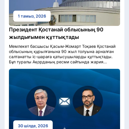
1 тамыз, 2026
Президент Қостанай облысының 90
жылдығымен құттықтады
Мемлекет басшысы Қасым-Жомарт Тоқаев Қостанай
облысының құрылғанына 90 жыл толуына арналған
салтанатты іс-шараға қатысушыларды құттықтады.
Бұл туралы Ақорданың ресми сайтында жария...
30 шілде, 2026