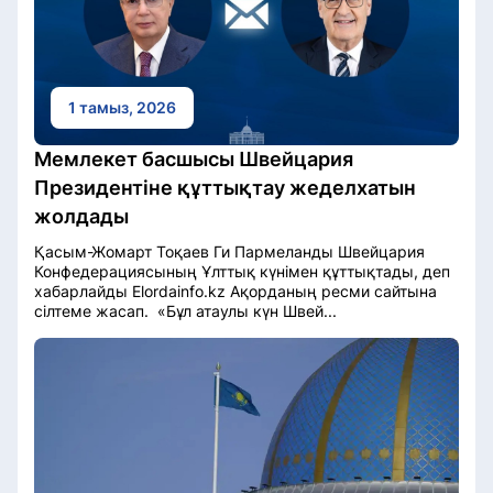
1 тамыз, 2026
Мемлекет басшысы Швейцария
Президентіне құттықтау жеделхатын
жолдады
Қасым-Жомарт Тоқаев Ги Пармеланды Швейцария
Конфедерациясының Ұлттық күнімен құттықтады, деп
хабарлайды Elordainfo.kz Ақорданың ресми сайтына
сілтеме жасап. «Бұл атаулы күн Швей...