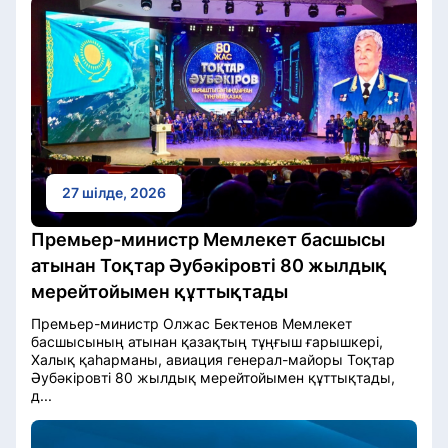
27 шілде, 2026
Премьер-министр Мемлекет басшысы
атынан Тоқтар Әубәкіровті 80 жылдық
мерейтойымен құттықтады
Премьер-министр Олжас Бектенов Мемлекет
басшысының атынан қазақтың тұңғыш ғарышкері,
Халық қаһарманы, авиация генерал-майоры Тоқтар
Әубәкіровті 80 жылдық мерейтойымен құттықтады,
д...