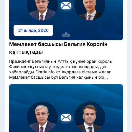
21 шілде, 2026
Мемлекет басшысы Бельгия Королін
құттықтады
Президент Бельгияның Ұлттық күніне орай Король
Филиппке құттықтау жеделхатын жолдады, деп
хабарлайды Elordainfo.kz Ақордаға сілтеме жасап.
Мемлекет басшысы бұл Бельгия халқының бір...