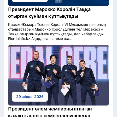
Президент Марокко Королін Таққа
отырған күнімен құттықтады
Қасым-Жомарт Тоқаев Король VI Мұхаммед пен оның
отандастарын Марокко Корольдігінің төл мерекесі –
Таққа отырған күнімен құттықтады, деп хабарлайды
Elordainfo.kz Ақордаға сілтеме жа...
29 шілде, 2026
Президент әлем чемпионы атанған
қазақстандық семсерлесушілерді