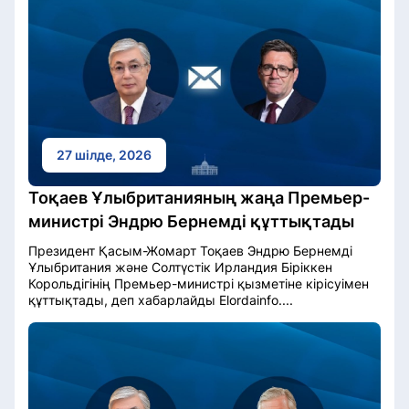
27 шілде, 2026
Тоқаев Ұлыбританияның жаңа Премьер-
министрі Эндрю Бернемді құттықтады
Президент Қасым-Жомарт Тоқаев Эндрю Бернемді
Ұлыбритания және Солтүстік Ирландия Біріккен
Корольдігінің Премьер-министрі қызметіне кірісуімен
құттықтады, деп хабарлайды Elordainfo....