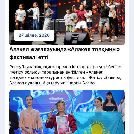
27 шілде, 2026
Алакөл жағалауында «Алакөл толқыны»
фестивалі өтті
Республикалық оқиғалар мен іс-шаралар күнтізбесіне
Жетісу облысы тарапынан енгізілген «Алакөл
толқыны» мәдени-туристік фестивалі Жетісу облысы,
Алакөл ауданы, Ақши ауылындағы Алакө...