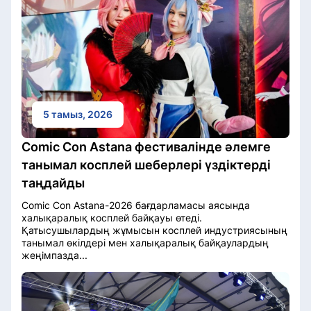
5 тамыз, 2026
Comic Con Astana фестивалінде әлемге
танымал косплей шеберлері үздіктерді
таңдайды
Comic Con Astana-2026 бағдарламасы аясында
халықаралық косплей байқауы өтеді.
Қатысушылардың жұмысын косплей индустриясының
танымал өкілдері мен халықаралық байқаулардың
жеңімпазда...