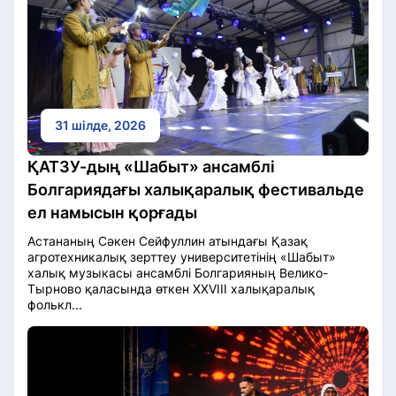
31 шілде, 2026
ҚАТЗУ-дың «Шабыт» ансамблі
Болгариядағы халықаралық фестивальде
ел намысын қорғады
Астананың Сәкен Сейфуллин атындағы Қазақ
агротехникалық зерттеу университетінің «Шабыт»
халық музыкасы ансамблі Болгарияның Велико-
Тырново қаласында өткен XXVIII халықаралық
фолькл...