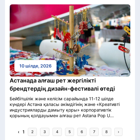
10 шілде, 2026
Астанада алғаш рет жергілікті
брендтердің дизайн-фестивалі өтеді
Бейбітшілік және келісім сарайында 11-12 шілде
күндері Астана қаласы әкімдігінің және «Креативті
индустрияларды дамыту қоры» корпоративтік
қорының қолдауымен алғаш рет Astana Pop U...
‹
1
2
3
4
5
6
7
8
›