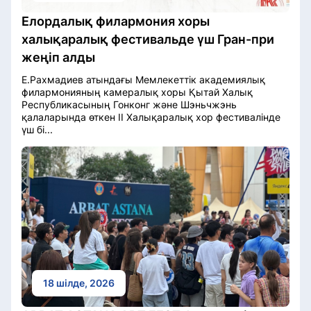
Елордалық филармония хоры
халықаралық фестивальде үш Гран-при
жеңіп алды
Е.Рахмадиев атындағы Мемлекеттік академиялық
филармонияның камералық хоры Қытай Халық
Республикасының Гонконг және Шэньчжэнь
қалаларында өткен II Халықаралық хор фестивалінде
үш бі...
18 шілде, 2026