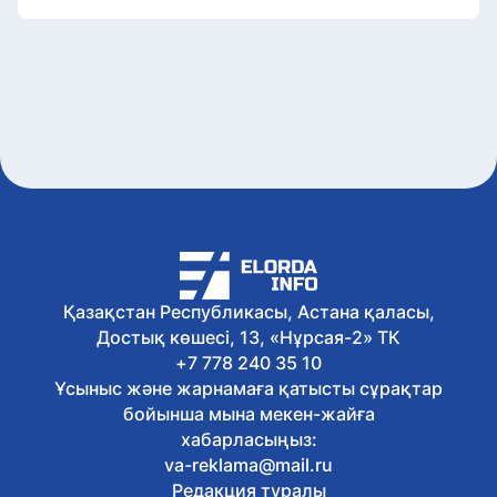
Қазақстан Республикасы, Астана қаласы,
Достық көшесі, 13, «Нұрсая-2» ТК
+7 778 240 35 10
Ұсыныс және жарнамаға қатысты сұрақтар
бойынша мына мекен-жайға
хабарласыңыз:
va-reklama@mail.ru
Редакция туралы