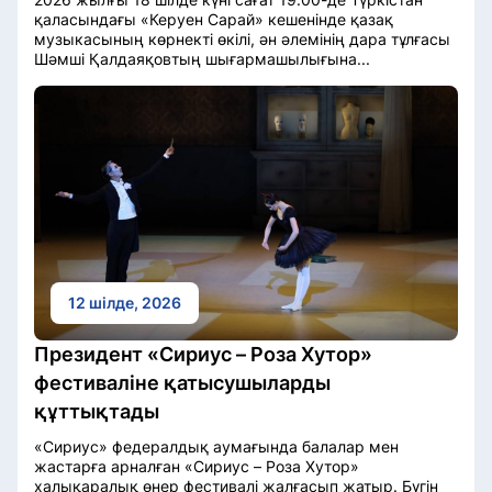
қаласындағы «Керуен Сарай» кешенінде қазақ
музыкасының көрнекті өкілі, ән әлемінің дара тұлғасы
Шәмші Қалдаяқовтың шығармашылығына...
12 шілде, 2026
Президент «Сириус – Роза Хутор»
фестиваліне қатысушыларды
құттықтады
«Сириус» федералдық аумағында балалар мен
жастарға арналған «Сириус – Роза Хутор»
халықаралық өнер фестивалі жалғасып жатыр. Бүгін