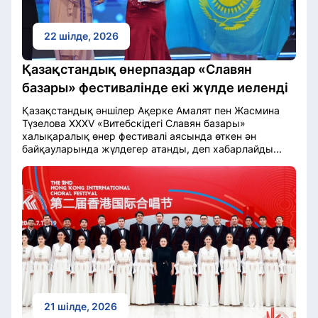
22 шілде, 2026
Қазақстандық өнерпаздар «Славян
базары» фестивалінде екі жүлде иеленді
Қазақстандық әншілер Ақерке Амалят пен Жасмина
Түзелова XXXV «Витебскідегі Славян базары»
халықаралық өнер фестивалі аясында өткен ән
байқауларында жүлдегер атанды, деп хабарлайды...
21 шілде, 2026