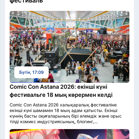
фестиваль
Бүгін, 17:09
Comic Con Astana 2026: екінші күні
фестивальге 18 мың көрермен келді
Comic Con Astana 2026 халықаралық фестиваліне
екінші күні шамамен 18 мың адам қатысты. Екінші
күннің басты оқиғаларының бірі әлемдік және орыс
тілді комикс индустриясының, блогинг,...