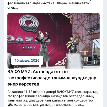
фестиваль аясында «Астана Опера» мемлекеттік
опер...
10 шілде, 2026
BAIQYMYZ: Астанада өтетін
гастрофестивальде танымал жұлдыздар
өнер көрсетеді
Астанада 11-12 шілде күндері BAIQYMYZ халықаралық
гастрофестивалі аясында Қазақстан эстрадасының
танымал жұлдыздарының қатысуымен концерттер
ұйымдастырылып, ұлттық ат спортының ауқ...