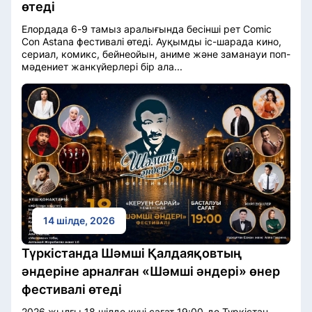
өтеді
Елордада 6-9 тамыз аралығында бесінші рет Comic
Con Astana фестивалі өтеді. Ауқымды іс-шарада кино,
сериал, комикс, бейнеойын, аниме және заманауи поп-
мәдениет жанкүйерлері бір ала...
14 шілде, 2026
Түркістанда Шәмші Қалдаяқовтың
әндеріне арналған «Шәмші әндері» өнер
фестивалі өтеді
2026 жылғы 18 шілде күні сағат 19:00-де Түркістан