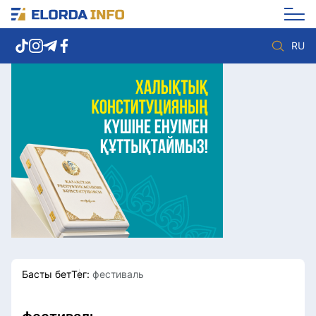
RU
Елорда жаңалықтары
Көзқарас
Саясат
Видео
Әлеумет
Әлем
Экономика
Жолдау
Спорт
Комплаенс қызметі
Мәдениет
Әдеп кодексі
Әртүрлі
Елге қызмет
Басты бет
Тег:
фестиваль