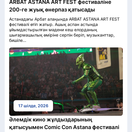
ARBAT ASTANA ART FEST фестиваліне
200-ге жуық өнерпаз қатысады
Астанадағы Арбат алаңында ARBAT ASTANA ART FEST
фестивалі өтіп жатыр. Ашық аспан астында
ұйымдастырылған мәдени кеш елорданың
шығармашылық өміріне серпін беріп, музыканттар,
бишіле...
17 шілде, 2026
Әлемдік кино жұлдыздарының
қатысуымен Comic Con Astana фестивалі