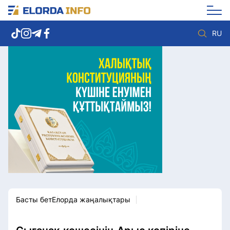
RU
Елорда жаңалықтары
Көзқарас
Саясат
Видео
Әлеумет
Әлем
Экономика
Жолдау
Спорт
Комплаенс қызметі
Мәдениет
Әдеп кодексі
Әртүрлі
Елге қызмет
Басты бет
Елорда жаңалықтары