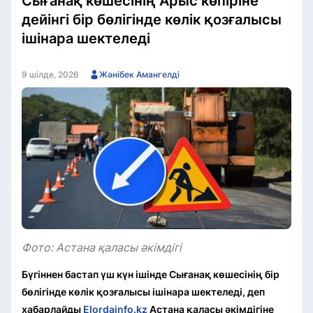
Сығанақ көшесінің Арыс көпіріне
дейінгі бір бөлігінде көлік қозғалысы
ішінара шектеледі
9 шілде, 2026
Жәнібек Амангелді
Фото: Астана қаласы әкімдігі
Бүгіннен бастап үш күн ішінде Сығанақ көшесінің бір
бөлігінде көлік қозғалысы ішінара шектеледі, деп
хабарлайды
Elordainfo.kz
Астана қаласы әкімдігіне