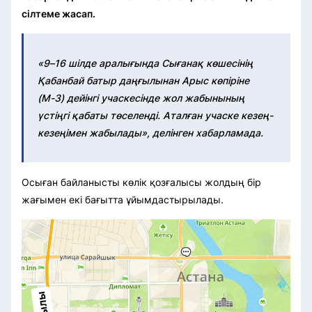
сілтеме жасап.
«9–16 шілде аралығында Сығанақ көшесінің
Қабанбай батыр даңғылынан Арыс көпіріне
(М-3) дейінгі учаскесінде жол жабынының
үстіңгі қабаты төселенді. Аталған учаске кезең-
кезеңімен жабылады», делінген хабарламада.
Осыған байланысты көлік қозғалысы жолдың бір
жағымен екі бағытта ұйымдастырылады.