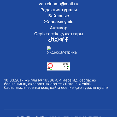
6 тамыз, 2026
va-reklama@mail.ru
Жалақыдан ұсталған алиментті
Редакция туралы
аудармаған жұмыс беруші жауапқа
Байланыс
тартылды
6 тамыз, 2026
Жарнама үшін
Балаларды интернет-алаяқтардан
Антикор
қалай қорғауға болады
Серіктестік құжаттары
6 тамыз, 2026
Отандық өндірушілермен жеңіл
өнеркәсіпті дамыту мәселелері
талқыланды
6 тамыз, 2026
Астанада Абай күніне орай
тоғызқұмалақтан алғашқы қалалық
турнир өтті
6 тамыз, 2026
10.03.2017 жылғы № 16386-СИ мерзімді баспасөз
Сауран қалашығында реставрация
басылымын, ақпараттық агенттікті және желілік
басылымды есепке қою, қайта есепке қою туралы куәлік.
жұмыстары басталды
6 тамыз, 2026
Оралда «Халық Қаһарманы» Иван
Гапичпен қоштасты
6 тамыз, 2026
Жасанды интеллект, болашақ