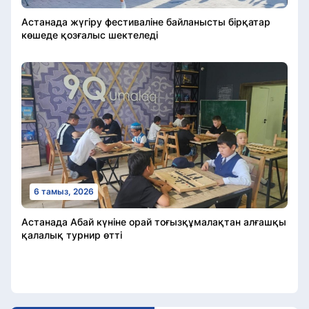
Астанада жүгіру фестиваліне байланысты бірқатар
көшеде қозғалыс шектеледі
6 тамыз, 2026
Астанада Абай күніне орай тоғызқұмалақтан алғашқы
қалалық турнир өтті