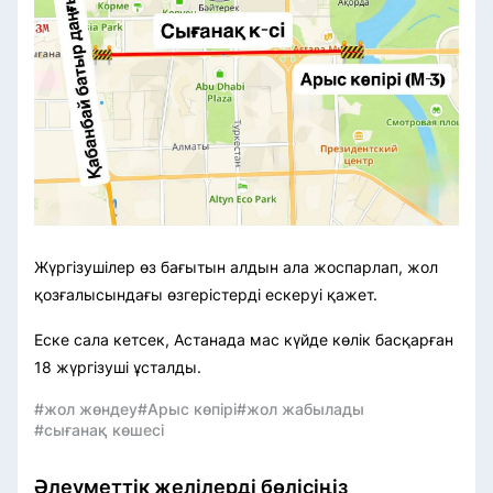
Жүргізушілер өз бағытын алдын ала жоспарлап, жол
қозғалысындағы өзгерістерді ескеруі қажет.
Еске сала кетсек, Астанада мас күйде көлік басқарған
18 жүргізуші ұсталды.
#жол жөндеу
#Арыс көпірі
#жол жабылады
#сығанақ көшесі
Әлеуметтік желілерді бөлісіңіз