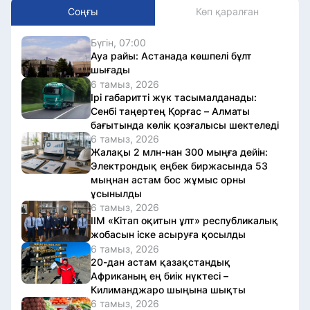
Соңғы
Көп қаралған
Бүгін, 07:00
Ауа райы: Астанада көшпелі бұлт
шығады
6 тамыз, 2026
Ірі габаритті жүк тасымалданады:
Сенбі таңертең Қорғас – Алматы
бағытында көлік қозғалысы шектеледі
6 тамыз, 2026
Жалақы 2 млн-нан 300 мыңға дейін:
Электрондық еңбек биржасында 53
мыңнан астам бос жұмыс орны
ұсынылды
6 тамыз, 2026
ІІМ «Кітап оқитын ұлт» республикалық
жобасын іске асыруға қосылды
6 тамыз, 2026
20-дан астам қазақстандық
Африканың ең биік нүктесі –
Килиманджаро шыңына шықты
6 тамыз, 2026