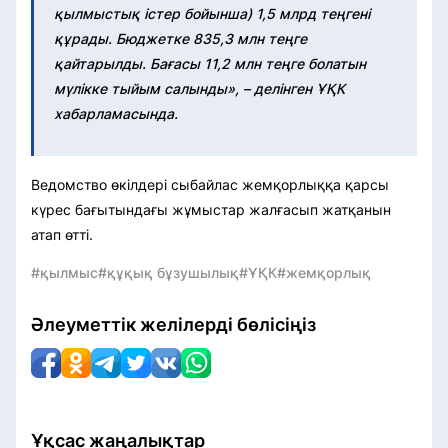
қылмыстық істер бойынша) 1,5 млрд теңгені
құрады. Бюджетке 835,3 млн теңге
қайтарылды. Бағасы 11,2 млн теңге болатын
мүлікке тыйым салынды», – делінген ҰҚК
хабарламасында.
Ведомство өкілдері сыбайлас жемқорлыққа қарсы
күрес бағытындағы жұмыстар жалғасып жатқанын
атап өтті.
#қылмыс
#құқық бұзушылық
#ҰҚК
#жемқорлық
Әлеуметтік желілерді бөлісіңіз
Ұқсас жаңалықтар