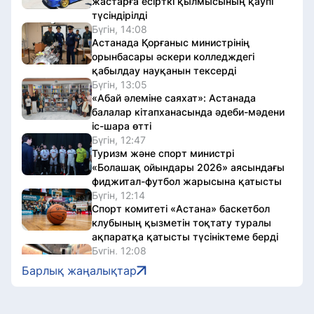
жастарға есірткі қылмысының қаупі
түсіндірілді
Бүгін, 14:08
Астанада Қорғаныс министрінің
орынбасары әскери колледждегі
қабылдау науқанын тексерді
Бүгін, 13:05
«Абай әлеміне саяхат»: Астанада
балалар кітапханасында әдеби-мәдени
іс-шара өтті
Бүгін, 12:47
Туризм және спорт министрі
«Болашақ ойындары 2026» аясындағы
фиджитал-футбол жарысына қатысты
Бүгін, 12:14
Спорт комитеті «Астана» баскетбол
клубының қызметін тоқтату туралы
ақпаратқа қатысты түсініктеме берді
Бүгін, 12:08
Ұлттық музейде Абай күніне арналған
Барлық жаңалықтар
тақырыптық экскурсия өтті
Бүгін, 11:47
Елордада спорт күніне орай