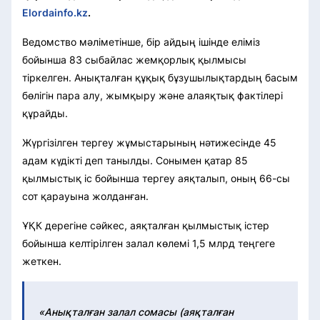
Elordainfo.kz
.
Ведомство мәліметінше, бір айдың ішінде еліміз
бойынша 83 сыбайлас жемқорлық қылмысы
тіркелген. Анықталған құқық бұзушылықтардың басым
бөлігін пара алу, жымқыру және алаяқтық фактілері
құрайды.
Жүргізілген тергеу жұмыстарының нәтижесінде 45
адам күдікті деп танылды. Сонымен қатар 85
қылмыстық іс бойынша тергеу аяқталып, оның 66-сы
сот қарауына жолданған.
ҰҚК дерегіне сәйкес, аяқталған қылмыстық істер
бойынша келтірілген залал көлемі 1,5 млрд теңгеге
жеткен.
«Анықталған залал сомасы (аяқталған