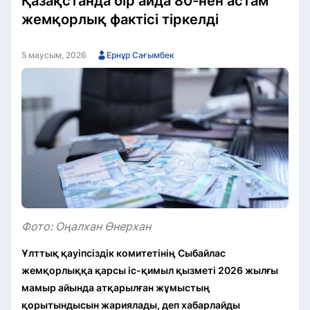
Қазақстанда бір айда 80-нен астам
жемқорлық фактісі тіркелді
5 маусым, 2026
Ернұр Сағымбек
Фото: Оңалхан Өнерхан
Ұлттық қауіпсіздік комитетінің Сыбайлас
жемқорлыққа қарсы іс-қимыл қызметі 2026 жылғы
мамыр айында атқарылған жұмыстың
қорытындысын жариялады, деп хабарлайды