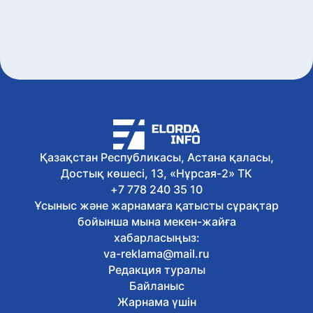
бұқаралық велошеру өтті
Бүгін, 11:03
Қазақстандық ЖОО-лар
талапкерлерге 2 мыңнан астам грант
ұсынады
Бүгін, 10:08
Швейцариядағы Grand Slam турниріне
қатысатын қазақстандық
дзюдошылар белгілі болды
Бүгін, 09:05
Елордада 2 автобустың қозғалыс
Қазақстан Республикасы, Астана қаласы,
бағыты өзгерді
Достық көшесі, 13, «Нұрсая-2» ТК
Бүгін, 08:04
Бүгін Астанада ауа райы қандай
+7 778 240 35 10
болады
Ұсыныс және жарнамаға қатысты сұрақтар
7 тамыз, 2026
бойынша мына мекен-жайға
Астанада партиялар сайлауалды үгіт
хабарласыңыз:
жұмыстарын жалғастырды
va-reklama@mail.ru
7 тамыз, 2026
Редакция туралы
Қазақстан таеквондодан
Индонезиядағы халықаралық
Байланыс
турнирде төрт медальға ие болды
Жарнама үшін
7 тамыз, 2026