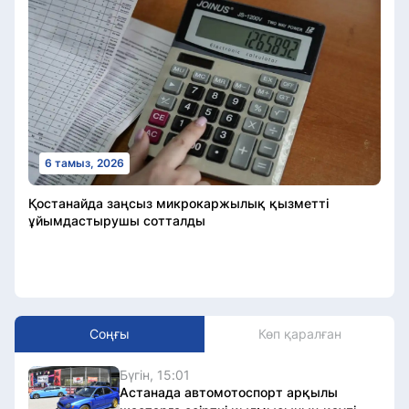
6 тамыз, 2026
Қостанайда заңсыз микрокаржылық қызметті
ұйымдастырушы сотталды
Соңғы
Көп қаралған
Бүгін, 15:01
Астанада автомотоспорт арқылы