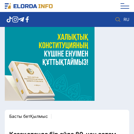
RU
Елорда жаңалықтары
Көзқарас
Саясат
Видео
Әлеумет
Әлем
Экономика
Жолдау
Спорт
Комплаенс қызметі
Мәдениет
Әдеп кодексі
Әртүрлі
Елге қызмет
Басты бет
Қылмыс