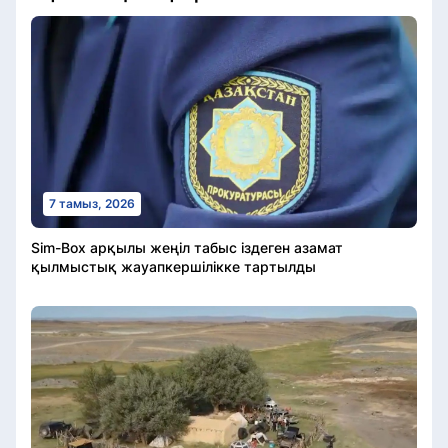
7 тамыз, 2026
Sim-Box арқылы жеңіл табыс іздеген азамат
қылмыстық жауапкершілікке тартылды