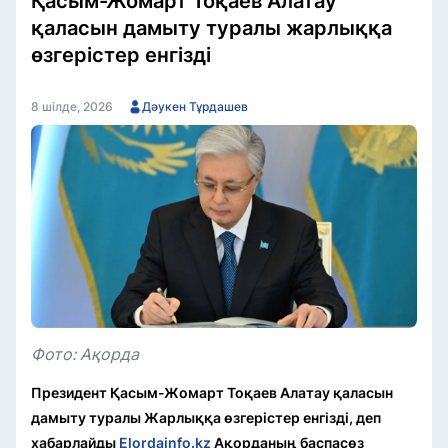
Қасым-Жомарт Тоқаев Алатау
қаласын дамыту туралы жарлыққа
өзгерістер енгізді
8 шілде, 2026
Дәукен Тұрдашев
Фото: Ақорда
Президент Қасым-Жомарт Тоқаев Алатау қаласын
дамыту туралы Жарлыққа өзгерістер енгізді, деп
хабарлайды
Elordainfo.kz
Ақорданың баспасөз