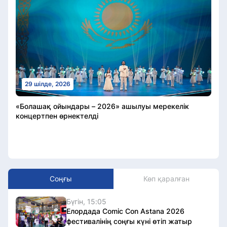
29 шілде, 2026
«Болашақ ойындары – 2026» ашылуы мерекелік
концертпен өрнектелді
Соңғы
Көп қаралған
Бүгін, 15:05
Елордада Comic Con Astana 2026
фестивалінің соңғы күні өтіп жатыр