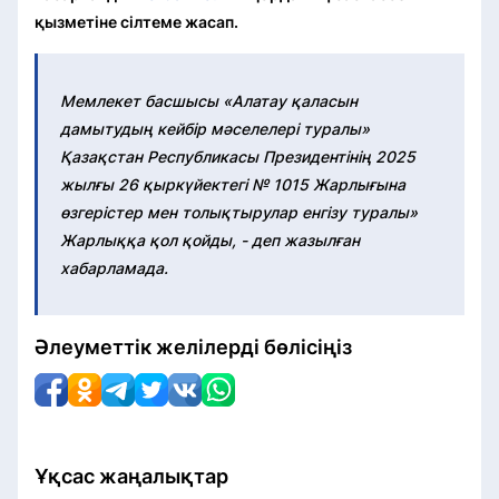
қызметіне сілтеме жасап.
Мемлекет басшысы «Алатау қаласын
дамытудың кейбір мәселелері туралы»
Қазақстан Республикасы Президентінің 2025
жылғы 26 қыркүйектегі № 1015 Жарлығына
өзгерістер мен толықтырулар енгізу туралы»
Жарлыққа қол қойды, - деп жазылған
хабарламада.
Әлеуметтік желілерді бөлісіңіз
Ұқсас жаңалықтар