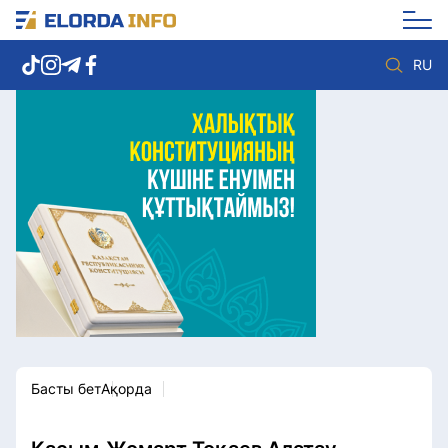
RU
Елорда жаңалықтары
Көзқарас
Саясат
Видео
Әлеумет
Әлем
Экономика
Жолдау
Спорт
Комплаенс қызметі
Мәдениет
Әдеп кодексі
Әртүрлі
Елге қызмет
Басты бет
Ақорда