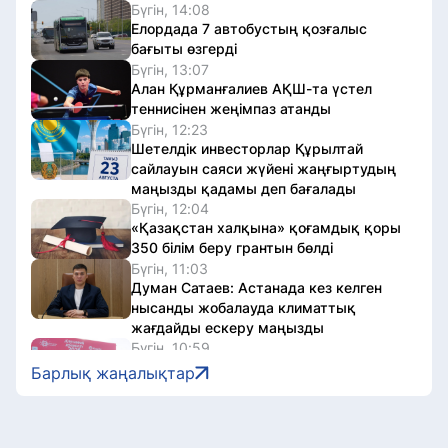
Бүгін, 14:08
Елордада 7 автобустың қозғалыс
бағыты өзгерді
Бүгін, 13:07
Алан Құрманғалиев АҚШ-та үстел
теннисінен жеңімпаз атанды
Бүгін, 12:23
Шетелдік инвесторлар Құрылтай
сайлауын саяси жүйені жаңғыртудың
маңызды қадамы деп бағалады
Бүгін, 12:04
«Қазақстан халқына» қоғамдық қоры
350 білім беру грантын бөлді
Бүгін, 11:03
Думан Сатаев: Астанада кез келген
нысанды жобалауда климаттық
жағдайды ескеру маңызды
Бүгін, 10:59
Астанада Jüregımnıñ Jenımpazy
Барлық жаңалықтар
жүгірісіне 7 мың адам қатысты
Бүгін, 10:05
Президент Сингапур халқын
Тәуелсіздік күнімен құттықтады