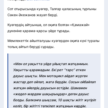
Сот отырысында куәгер, Талғар қаласының тұрғыны
Сәкен Әкежанов жауап берді.
Куәгердің айтуынша, ол оқиға болған «Қамажай»
дүкеніне қарама-қарсы үйде тұрады.
Мемлекеттік айыпталушы куәгерден оқиға күні туралы
толық айтып беруді сұрады.
«Мен ол уақытта үйде ұйықтап жатқанмын.
Уақытты қарамадым. Екі рет “тарс” еткен
дауыс шықты. Мен мотоцикл айдап жүрген
жастар деп ойлап, жата бердім. Сосын ойбайлап
жатқан әйелдің дауысын естідім. Шамамен
«жедел-жәрдем шақырыңдар» деген дауыс
болды. Балконға шықсам, 10 шақты жігіт жүгіріп
келіп, бір жігітті тепкілеп жатқанын көрдім.