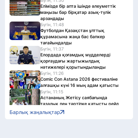
Бүгін, 11:50
Елімізде бір апта ішінде әлеуметтік
маңызы бар бірқатар азық-түлік
арзандады
Бүгін, 11:48
Футболдан Қазақстан ұлттық
құрамасына жаңа бас бапкер
тағайындалды
Бүгін, 11:37
Елордада қоғамдық мүдделерді
қорғаудағы жартыжылдық
нәтижелері қорытындыланды
Бүгін, 11:26
Comic Con Astana 2026 фестиваліне
алғашқы күні 16 мың адам қатысты
Бүгін, 11:15
Астананың Жетісу саябағында
тазалық пен тәртіпке қатысты рейд
жүргізілді
Барлық жаңалықтар
Бүгін, 11:02
Бурабайда «100 Sarbaz» әскери
реалити-шоуы басталды
Бүгін, 10:47