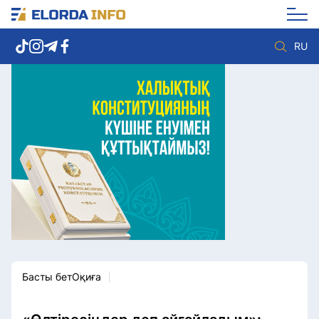
RU
Елорда жаңалықтары
Көзқарас
Саясат
Видео
Әлеумет
Әлем
Экономика
Жолдау
Спорт
Комплаенс қызметі
Мәдениет
Әдеп кодексі
Әртүрлі
Елге қызмет
Басты бет
Оқиға