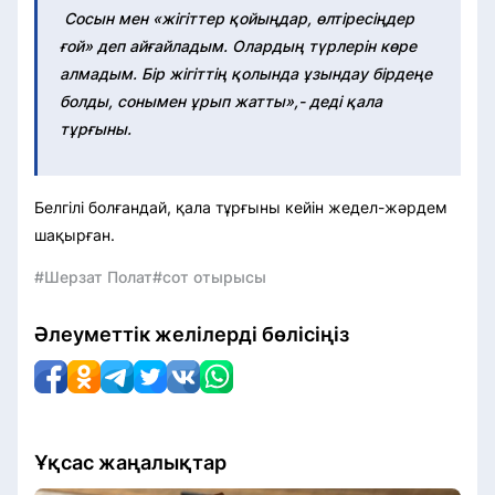
Сосын мен «жігіттер қойыңдар, өлтіресіңдер
ғой» деп айғайладым. Олардың түрлерін көре
алмадым. Бір жігіттің қолында ұзындау бірдеңе
болды, сонымен ұрып жатты»,- деді қала
тұрғыны.
Белгілі болғандай, қала тұрғыны кейін жедел-жәрдем
шақырған.
#Шерзат Полат
#сот отырысы
Әлеуметтік желілерді бөлісіңіз
Ұқсас жаңалықтар