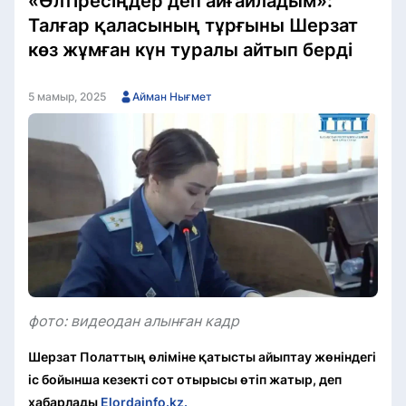
«Өлтіресіңдер деп айғайладым»:
Талғар қаласының тұрғыны Шерзат
көз жұмған күн туралы айтып берді
5 мамыр, 2025
Айман Нығмет
фото: видеодан алынған кадр
Шерзат Полаттың өліміне қатысты айыптау жөніндегі
іс бойынша кезекті сот отырысы өтіп жатыр, деп
хабарлады
Elordainfo.kz.