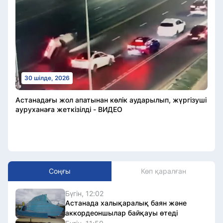
30 шілде, 2026
Астанадағы жол апатынан көлік аударылып, жүргізуші
ауруханаға жеткізілді - ВИДЕО
Соңғы
Көп қаралған
Бүгін, 12:02
Астанада халықаралық баян және
аккордеоншылар байқауы өтеді