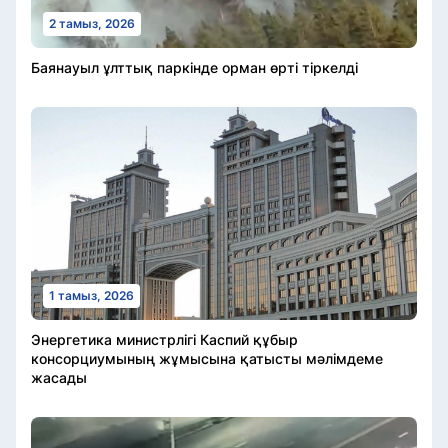
2 тамыз, 2026
Баянауыл ұлттық паркінде орман өрті тіркелді
1 тамыз, 2026
Энергетика министрлігі Каспий құбыр
консорциумының жұмысына қатысты мәлімдеме
жасады