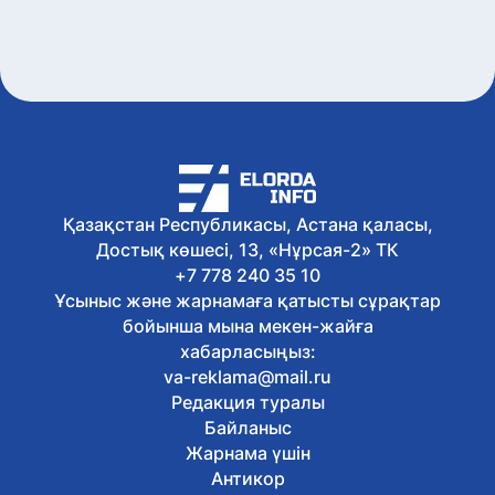
Астанада №318 автобустың қозғалыс
бағыты өзгерді
Бүгін, 10:29
Қылмыстық топ Қызылорда
облысында алтын өндірумен
айналысқан
Бүгін, 10:14
Елордада қоғамдық тәртіпті бұзғаны
үшін екі азамат әкімшілік қамауға
алынды – ВИДЕО
Қазақстан Республикасы, Астана қаласы,
Бүгін, 10:01
Достық көшесі, 13, «Нұрсая-2» ТК
Қазақстандық мектеп директорлары
Қытайда жасанды интеллектіні білім
+7 778 240 35 10
саласына енгізу тәжірибесін меңгерді
Ұсыныс және жарнамаға қатысты сұрақтар
Бүгін, 09:46
бойынша мына мекен-жайға
Блогер Қайсар Қамза Вьетнамнан
хабарласыңыз:
Қазақстанға экстрадицияланды
va-reklama@mail.ru
Бүгін, 09:35
Редакция туралы
Қазақстандық ескекшілер
Жапониядағы Азия чемпионатында екі
Байланыс
алтын медаль жеңіп алды
Жарнама үшін
Бүгін, 09:17
Антикор
Comic Con Astana 2026 фестивалінің